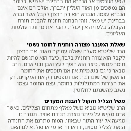
שפע הזורמים אל הנברא הם בבחינת יש מיש. כלומר
הם נמשכים מן האור העליון יתברך. אולם הם אינם
הנברא עצמו. הנברא הוא רק הרצון לקבל אשר נברא
בבחינת יש מאין. זוהי הבחנה חיונית להבנת תורת
הקבלה. בלעדיה אין יכולת להבין את מהות העולמות
העליונים.
שאלת המעבר מצורה רוחנית לחומר גשמי
הרב שליט”א מעלה שאלה עמוקה מאוד. אם הרצון
לקבל הוא צורה רוחנית בלבד, כיצד הוא מתגשם להיות
חומר ממשי. כיצד הוא הופך לעץ ואבן ובני אדם. הרב
מבאר כי גם בגשמיות אין אנו תופסים את החומר
הראשון של שום דבר. אנו תופסים רק את המקרים. רק
את הצורות המתגלגלות בחומר. עצם החומר עצמו
נשגב מהשגתנו לחלוטין.
משל הצליל והקול להבנת המקרים
הרב שליט”א מביא משל מאלף מתחום הצלילים. כאשר
אדם מקיש על מיתר נוצרת תנודת אוויר. תנודה זו
מגיעה אל עור התוף שבאוזן. המוח מתרגם את התנודה
הזאת לצליל מסוים, דו או רה או מי או סול. אולם האם