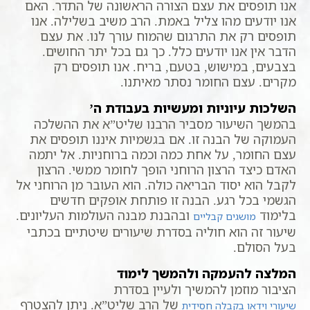
אנו תופסים את עצם הצורה הראשונה של התדר. האם
אנו יודעים מהו צליל באמת. הרב משיב בשלילה. אנו
תופסים רק את התרגום שהמוח עורך לנו. את עצם
הדבר אין אנו יודעים כלל. כך גם בכל יתר החושים.
בצבעים, במישוש, בטעם, בריח. אנו תופסים רק
מקרים. עצם החומר נסתר מאיתנו.
השלכות עיוניות ומעשיות בעבודת ה’
בהמשך השיעור מסביר הרבנו שליט”א את ההשלכה
העמוקה של הבנה זו. אם בגשמיות איננו תופסים את
עצם החומר, על אחת כמה וכמה ברוחניות. אל יתמה
האדם כיצד הרצון הרוחני הופך לחומר ממשי. הרצון
לקבל הוא יסוד הבריאה כולה. הוא העובר מן הרוחני אל
הגשמי בכל רגע. הבנה זו פותחת אופקים חדשים
בלימוד
ובהבנת מבנה העולמות העליונים.
מושגים קבליים
שיעור זה הוא חוליה בסדרת שיעורים שיטתיים בכתבי
בעל הסולם.
המלצה להעמקה ולהמשך לימוד
הציבור מוזמן להמשיך ולעיין בסדרת
של הרב שליט”א. ניתן להצטרף
שיעורי וידאו בקבלה חסידית