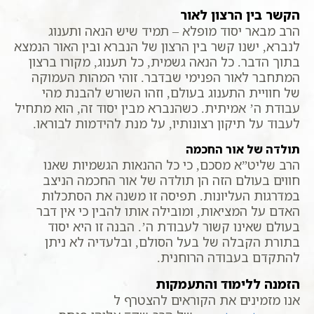
הקשר בין הרצון לאור
הרב מבאר יסוד מופלא – תמיד שיש הנאה ותענוג
לנברא, ישנו קשר בין הרצון של הנברא ובין האור הנמצא
בתוך הדבר. כל הנאה גשמית, כל תענוג, מקורו ברצון
המתחבר לאור הפנימי שבדבר. זוהי המהות העמוקה
של חוויית התענוג בעולם, וזהו השורש להבנת מהי
עבודת ה’ אמיתית. כשהנברא מבין יסוד זה, הוא מתחיל
לעבוד על תיקון רצונותיו, על מנת להידמות לבוראו.
תולדה של אור החכמה
הרב שליט”א מסכם, כי כל ההנאות הגשמיות שאנו
חווים בעולם הזה הן תולדה של אור החכמה הניצב
במדרגות העליונות. תפיסה זו משנה את הסתכלות
האדם על המציאות, ומובילה אותו להבין כי אין דבר
בעולם שאינו קשור לעבודת ה’. הבנה זו היא יסוד
בתורת הקבלה של בעל הסולם, ובלעדיה לא ניתן
להתקדם בעבודה הרוחנית.
הזמנה ללימוד והתעמקות
אנו מזמינים את הקוראים להצטרף ל