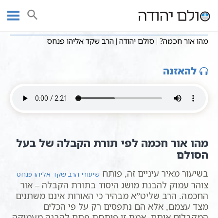
Ski
שיעורי וידאו
מושגים בקבלה
חסידות כללי
עמוד ראשי
t
מהו אור חכמה? | סולם יהודה | הרב שקד אליהו פנחס
conten
מהו אור חכמה? | סולם יהודה | הרב שקד אליהו פנחס
להאזנה
מהו אור חכמה לפי תורת הקבלה של בעל
הסולם
בשיעור מאיר עיניים זה, פותח
שיעורי הרב שקד אליהו פנחס
צוהר עמוק להבנת מושג היסוד בתורת הקבלה – אור
החכמה. הרב שליט”א מבהיר כי האורות אינם משתנים
מצד עצמם, אלא הם נתפסים רק על פי הכלים
המקבלים אותם. אמת זו פותחת פתח להבנה מעמיקה