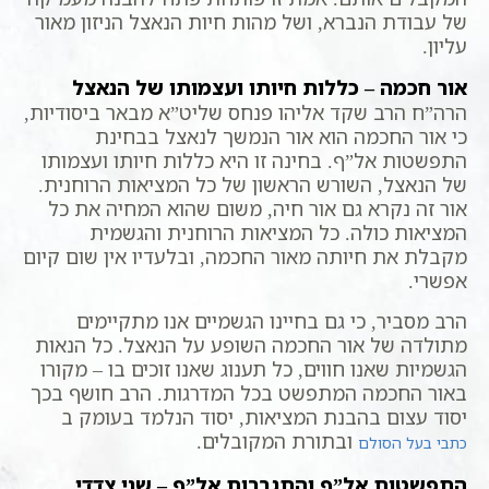
של עבודת הנברא, ושל מהות חיות הנאצל הניזון מאור
עליון.
אור חכמה – כללות חיותו ועצמותו של הנאצל
הרה”ח הרב שקד אליהו פנחס שליט”א מבאר ביסודיות,
כי אור החכמה הוא אור הנמשך לנאצל בבחינת
התפשטות אל”ף. בחינה זו היא כללות חיותו ועצמותו
של הנאצל, השורש הראשון של כל המציאות הרוחנית.
אור זה נקרא גם אור חיה, משום שהוא המחיה את כל
המציאות כולה. כל המציאות הרוחנית והגשמית
מקבלת את חיותה מאור החכמה, ובלעדיו אין שום קיום
אפשרי.
הרב מסביר, כי גם בחיינו הגשמיים אנו מתקיימים
מתולדה של אור החכמה השופע על הנאצל. כל הנאות
הגשמיות שאנו חווים, כל תענוג שאנו זוכים בו – מקורו
באור החכמה המתפשט בכל המדרגות. הרב חושף בכך
יסוד עצום בהבנת המציאות, יסוד הנלמד בעומק ב
ובתורת המקובלים.
כתבי בעל הסולם
התפשטות אל”ף והתגברות אל”ף – שני צדדי