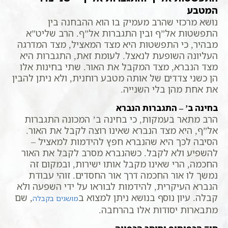
המטבע
נושא מרכזי שהרב מעמיק בו הוא ההבחנה בין
התפשטות אל”ף ובין התגברות אל”ף. הרב שליט”א
מבהיר, כי התפשטות היא מצד המאציל, מצד המדרגה
העליונה השופעת לנאצל. לעומת זאת, התגברות היא
מצד הנברא, מצד המקבל את האור. שתי בחינות אלו
הן כשני צדדים של אותה מטבע רוחנית, ולא ניתן להבין
את אחת מהן בלי השנייה.
בחינה ב’ – התגברות הנברא
הרב מתאר בעמקות, כי בחינה ב’ המכונה התגברות
אל”ף, היא מצד הנברא שאינו רוצה לקבל את האור.
הסיבה לכך היא שהנברא חפץ להידמות למאציל –
להשפיע ולא לקבל. כשהנברא מסרב לקבל את האור
החכמה, הרי שאינו מקבל אותו ישירות, ובמקום זה
נמשך לו אור החכמה דרך אור החסדים. זוהי עבודת
הנברא העיקרית, להידמות לבוראו על ידי השפעה ולא
קבלה. עיון נוסף בנושא ניתן למצוא ב
, שם
מושגים בקבלה
מתבארות יסודות אלו בהרחבה.