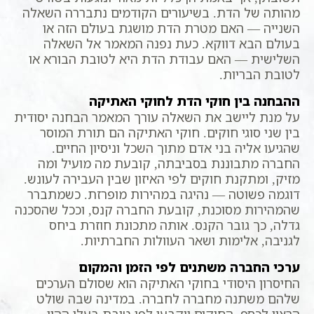
מהותה של הדת. בשיעורים הקודמים נתבררה השאלה
השנייה — האם מטרת הדת מושגת בעולם הזה או
בעולם הבא דווקא. כעת נפנה המאמר אל השאלה
השלישית — האם עבודת הדת היא לטובת הבורא או
לטובת הבריות.
ההבחנה בין חוקי הדת לחוקי האתיקה
על מנת ליישב את השאלה עורך המאמר הבחנה יסודית
בין שני סוגי חוקים. חוקי האתיקה הם תורת המוסר
שהגיעו אליה בני אדם מתוך השכל וניסיון החיים.
החברה מתבוננת בסביבתה, קובעת מה מועיל ומה
מזיק, ומתקנת חוקים לפי האיזון שבין העבירה לעונש.
דוגמה פשוטה — נהיגה במהירות מופרזת. כשמתברר
שהמהירות מסוכנת, קובעת החברה קנס, וככל שהסכנה
גדלה, כך גובר הקנס. אותה מתכונת חוזרת ביחס
לגניבה, אלימות ושאר העוולות החברתיות.
ערכי החברה משתנים לפי הזמן והמקום
החיסרון היסודי בחוקי האתיקה הוא שסולם הערכים
שלהם משתנה מחברה לחברה. במדינה שבה שולט
הרצון לכסף, החוקים ייקבעו לפי טובת בעלי ההון.