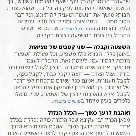
שבעולם הבוטניקה כל ענף שואף להידמות לשורשו, כך
הנשמה שואפת להידמות למקורה. כל דבר שהוא כצורת
הבורא מושך את הנשמה ומעניק לה תענוג, וכל דבר
הפוך ממנו — דוחה אותה ומוליד בה סבל. עניין זה
נלמד בהרחבה ב
, שם מבואר שורש
כתבי בעל הסולם
ההבדל בין צורת ההשפעה לצורת הקבלה.
השפעה וקבלה — שני קטבים של מציאות
באופן כללי, הבורא כולו משפיע, וכל פעולת השפעה
גורמת לדמיון עמו. לעומת זאת, הקבלה לעצמי
מרחיקה את הנשמה ממקורה. הרצון לקבל לעצמו גדול
ביותר אצל האדם — רוצה לקבל כבוד, לקבל כסף,
לקבל תענוגות. אמנם ככל שאדם מתפתח לפי דרכה
של היהדות, כך הוא מבין שהתיקון אינו במילוי הרצון
לקבל, אלא בהפיכתו לרצון של השפעה. עניינים אלו
נלמדים בעיון מיוחד ב
.
מושגים בקבלה
ואהבת לרעך כמוך — הכלל הגדול
מכאן הכריז רבי עקיבא שכל התורה כולה נכללת בכלל
אחד — "ואהבת לרעך כמוך". אהבת הזולת היא הדרך
המעשית להפוך את הרצון לקבל לרצון להשפיע. האדם