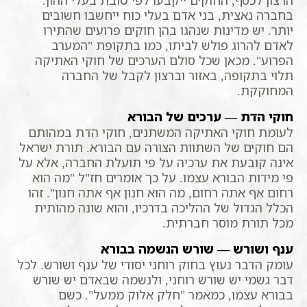
בחברה נאצית, בני אדם בעלי כוח ייחשבו חשובים
יותר. יש מדינות שנהגו בהן חוקים פרועים שהתירו
לאדם להרוג פולש לביתו, כמו בתקופת "המערב
הפרוע". מכאן שכל סולם הערכים של חוקי האתיקה
תלוי בתקופה, באזור וברצון לקבל של החברה
המחוקקת.
חוקי הדת — ערכים של הבורא
לעומת חוקי האתיקה המשתנים, חוקי הדת במהותם
הם חוקים של השתוות הצורה עם הבורא. תורת ישראל
אינה קובעת את ערכיה על פי תועלת החברה, אלא על
פי מידות הבורא עצמו. על כך אומרים חז"ל "מה הוא
רחום אף אתה רחום, מה הוא חנון אף אתה חנון". זהו
הכלל הגדול של ההליכה בדרכיו, והוא שונה מהותית
מכל תורת מוסר חברתית.
ענף ושורש — שורש הנשמה בבורא
עומק הדבר נעוץ בחוק רוחני יסודי של ענף ושורש. לכל
דבר גשמי יש שורש רוחני, ולנשמה שבאדם יש שורש
בבורא עצמו, כמאמר "חלק אלוק ממעל". כשם