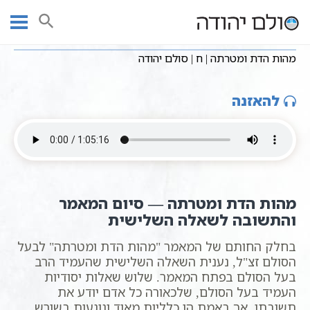
Ski
שיעורי וידאו
שיעורי קבלה כתבי אשלג
עמוד ראשי
t
מהות הדת ומטרתה
מהות הדת ומטרתה | ח | סולם יהודה
conten
מהות הדת ומטרתה | ח | סולם יהודה
להאזנה
מהות הדת ומטרתה — סיום המאמר
והתשובה לשאלה השלישית
בחלק החותם של המאמר "מהות הדת ומטרתה" לבעל
הסולם זצ"ל, נענית השאלה השלישית שהעמיד הרב
בעל הסולם בפתח המאמר. שלוש שאלות יסודיות
העמיד בעל הסולם, שלכאורה כל אדם יודע את
תשובתן, אך באמת הן כלליות מאוד ונוגעות בשורש