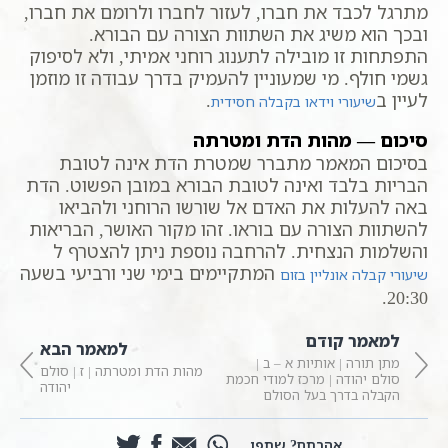
מתרגל לכבד את חברו, לעזור לחברו ולרומם את חברו,
ובכך הוא משיג את השתוות הצורה עם הבורא.
התפתחות זו מובילה לתענוג רוחני אמיתי, ולא לסיפוק
גשמי חולף. מי שמעוניין להעמיק בדרך עבודה זו מוזמן
לעיין ב
.
שיעורי וידאו בקבלה חסידית
סיכום — מהות הדת ומטרתה
בסיכום המאמר מתברר שמטרת הדת אינה לטובת
הבריות בלבד ואינה לטובת הבורא במובן הפשוט. הדת
באה להעלות את האדם אל שורשו הרוחני ולהביאו
להשתוות הצורה עם בוראו. זהו מקור האושר, הבריאות
והשלמות הנצחית. להרחבה נוספת ניתן להצטרף ל
המתקיימים בימי שני ורביעי בשעה
שיעורי קבלה אונליין בזום
20:30.
למאמר קודם
למאמר הבא
מתן תורה | אותיות א – ב |
מהות הדת ומטרתה | ז | סולם
סולם יהודה | מרכז למודי חכמת
יהודה
הקבלה בדרך בעל הסולם
אהבתם? שתפו