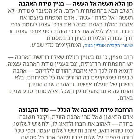
מן הלא תעשה אל העשה — בניין מידת האהבה
השלב הבא בהתפתחות האדם, הוא המעבר ממידת “לא
תעשה” אל מידת “עשה”. אדם המפתח בעצמו את
אהבת הזולת באמת, מבטל את צרכי עצמו לעומת צרכי
חברו, ונחלץ למלא את צורכי הזולת לפני צורכי עצמו. זו
דרך עבודה הנלמדת בעיון רב במסגרת
, המתקיימים מדי שבוע.
שיעורי הקבלה אונליין בזום
הרב מציין, כי גם בעניין הזולת שאליו רוחשת האהבה —
יש התפתחות הדרגתית, וגם בעניין מידת האהבה עצמה.
דוגמא חיה לכך היא אהבת ההורים לילדיהם — אהבה
טבעית שמשקיעים בה ההורים את כל מסירותם, בלא
חשבון של תועלת אישית. זו אהבה שבה החינוך
והתודעה אינם פועלים מן השכל, אלא מתוך טבע שניתן
באדם.
הרחבת מידת האהבה אל הכלל — סוד הקבוצה
אדם הראשון שאל מהי אהבת הזולת, וקיבל תשובה
ברורה — לאהוב את חברו ולדאוג לו, ולחשוש לשלומו,
כמו שהוא דואג, אוהב וחושש לשלום עצמו. וכפי שכל
הורה מקפיד על שלום ילדיו ועוקב אחר כל פסיעה