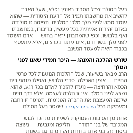
בעל הסולם זצ”ל הסביר באופן נפלא, שעל האדם
להשיב את מחשבתו תמיד אל הדעת היסודית — שהוא
עומד ממש לפני מלך מלכי המלכים. תפיסה זו מולידה
באדם זהירות אמיתית בכל מעשיו, בדיבורו, במחשבתו
ואף בלבושו. וכפי שהמתבונן יראה בחוש — אדם העומד
לפני מלך בשר ודם, אינו מתנהג כרצונו, אלא מתעטף
בכבוד היאה למעמד הנשגב.
שורש ההלכה והמנהג — היכר תמידי שאנו לפני
המלך
הרב מבאר בשיעור, שכל ההלכות הנוגעות לכל פרטי
החיים — אופן האכילה, סדרי הלבוש, ואפילו מנהגי בית
הכסא והרחיצה — נועדו להזכיר לאדם בכל רגע, שהוא
נמצא לפני המלך. אין זו הלכה לעצמה, אלא דרך חיים
שלמה המעצבת את ההכרה הפנימית. תפיסה זו רחבה
ומעמיקה בכל
שמסר בעל הסולם.
המושגים הקבליים
אחת מן הסיבות העמוקות לשמירת מנהג הלבוש
המכובד של בני התורה — חליפה ומגבעת — נעוצה
ביסוד זה. בני אדם בדורות הקודמים, גם בשנות