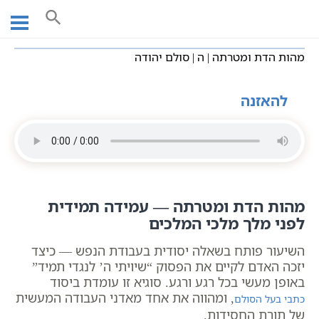
Ski
עמוד ראשי
שיעורי וידאו
שיעורי קבלה כתבי אשלג
t
מהות הדת ומטרתה
מהות הדת ומטרתה | ה | סולם יהודה
conten
מהות הדת ומטרתה | ה | סולם יהודה
להאזנה
מהות הדת ומטרתה — עמידה תמידית
לפני מלך מלכי המלכים
השיעור פותח בשאלה יסודית בעבודת הנפש — כיצד
יזכה האדם לקיים את הפסוק “שיויתי ה’ לנגדי תמיד”
באופן מעשי בכל רגע ורגע. סוגיא זו עומדת ביסוד
, ומהווה את אחד מאדני העבודה המעשית
כתבי בעל הסולם
של תורת החסידות.