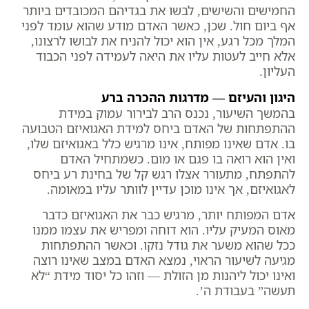
החמישים והשישים, לבשו את בגדיהם המכובדים ביותר
אף ביום חול. שכן, כאשר האדם מודע שהוא עומד לפני
המלך מכל רגע, אין הוא יכול להניח את לבושו לרצונו,
אלא חייב לעטות עליו את היאה לעמידה לפני הכבוד
העליון.
היגון והעיזם — מדרגות ההכרה ברע
בהמשך השיעור, נכנס הרב לבירור עמוק במידת
ההתפתחות של האדם ביחס למידת האגואיזם הטבועה
בו. אדם שאינו מפותח, אינו מרגיש כלל באגואיזם שלו,
ואין הוא רואה בו פגם או מום. כשמתחיל האדם
להתפתח, מתעורר אצלו רגש קל של בחינת רע ביחס
לאגואיזם, אך אינו מוכן עדיין לוותר עליו במאומה.
אדם המפותח יותר, מרגיש כבר את האגואיזם כדבר
מאוס המעיק עליו. הוא דוחה ומפריש את עצמו ממנו
ככל שהוא משער את גודל נזקו. וכאשר ההתפתחות
מגיעה לשיעור הראוי, נמצא האדם במצב שאינו רוצה
ואינו יכול ליהנות מן הזולת — וזהו כל יסוד מידת “לא
תעשה” בעבודת ה’.