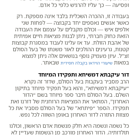
ופסיעה — כך עליו להרגיש כלפי כל אדם.
בעבודה זו, ההכרה השכלית בלבד אינה מספקת. רק
כאשר אנשים נאספים יחד בקבוצה — לפחות שני
אלפים איש — וכולם מקבלים על עצמם את העבודה
הזאת כחוק חברתי, ניתן לבנות מציאות חיים אמיתית
של אהבת הזולת. עד אז עלינו לעבוד במסגרת קבוצות
קטנות, גרעינים ההולכים לאור משנתו של בעל הסולם
זצ”ל. עיון מעמיק נוסף בנושאים אלה ניתן למצוא
במאות
שבאתר.
שיעורי הוידאו בקבלה חסידית
דור עיקבתא דמשיחא ותפקידו המיוחד
הרב מסביר בעקבות בעל הסולם, שדור זה נקרא
“עיקבתא דמשיחא”, והוא בעל תפקיד מיוחד בתיקון
השלם. בעל הסולם חיבר ספר מיוחד בשם “הדור
האחרון”, המתאר את המציאות הרוחנית של דורנו ואת
תפקידו. הספר “פיתחא” של בעל הסולם מסביר את כל
מצוות התורה לדור האחרון באופן השווה לכל נפש.
כל נשמה ונשמה היא חלק מנשמת אדם הראשון, וכולנו
תולדותיה. הדור האחרון מורכב מן הנשמות שעדיין לא