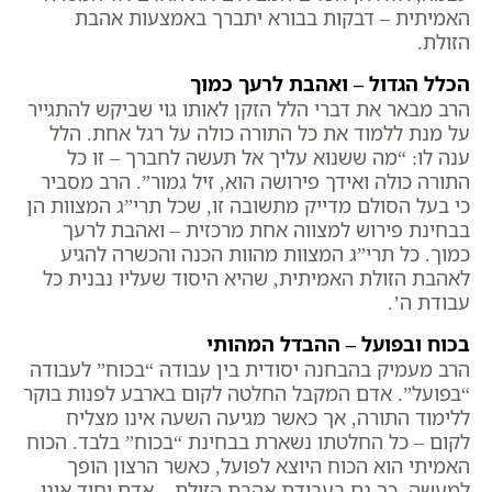
האמיתית – דבקות בבורא יתברך באמצעות אהבת
הזולת.
הכלל הגדול – ואהבת לרעך כמוך
הרב מבאר את דברי הלל הזקן לאותו גוי שביקש להתגייר
על מנת ללמוד את כל התורה כולה על רגל אחת. הלל
ענה לו: “מה ששנוא עליך אל תעשה לחברך – זו כל
התורה כולה ואידך פירושה הוא, זיל גמור”. הרב מסביר
כי בעל הסולם מדייק מתשובה זו, שכל תרי”ג המצוות הן
בבחינת פירוש למצווה אחת מרכזית – ואהבת לרעך
כמוך. כל תרי”ג המצוות מהוות הכנה והכשרה להגיע
לאהבת הזולת האמיתית, שהיא היסוד שעליו נבנית כל
עבודת ה’.
בכוח ובפועל – ההבדל המהותי
הרב מעמיק בהבחנה יסודית בין עבודה “בכוח” לעבודה
“בפועל”. אדם המקבל החלטה לקום בארבע לפנות בוקר
ללימוד התורה, אך כאשר מגיעה השעה אינו מצליח
לקום – כל החלטתו נשארת בבחינת “בכוח” בלבד. הכוח
האמיתי הוא הכוח היוצא לפועל, כאשר הרצון הופך
למעשה. כך גם בעבודת אהבת הזולת – אדם יחיד אינו