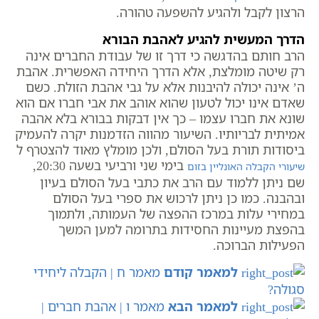
הרצון לקבל ולהגיע להשפעה טהורה.
הדרך המעשית להגיע לאהבת הבורא
הרב חותם בהדגשה כי דרך זו של עבודת החברים אינה
רק שיטה מומלצת, אלא הדרך היחידה האפשרית. אהבת
ה’ אינה יכולה להיבנות אלא על גבי אהבת הזולת. כשם
שאדם אינו יכול לטעון שהוא אוהב את אבי חברו אם הוא
שונא את חברו עצמו – כך אין דבקות בבורא בלא אהבה
אמיתית לבריותיו. השיעור מהווה הזדמנות יקרה להעמיק
ביסודות תורת בעל הסולם, ולכן מומלץ מאוד להצטרף ל
בימי שני ורביעי בשעה 20:30,
שיעורי הקבלה האונליין בזום
שם ניתן ללמוד עם הרב את כתבי בעל הסולם בעיון
ובהבנה. כמו כן ניתן לרכוש את ספרי בעל הסולם
במחירי עלות במרכז ההפצה של העמותה, ולתמוך
בהפצת מעיינות החסידות בתרומה למען המשך
הפעילות הברוכה.
למאמר קודם
מאמר ח | הקבלה ליחידי
סגולה?
למאמר הבא
מאמר ו | אהבת חברים |