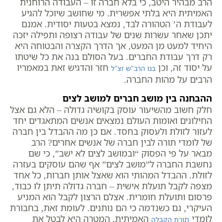
הרב מבהיר היטב, כי בלא חברה זו – העבודה הרוחנית
האמיתית היא בלתי אפשרית. מי שחושב שיוכל להגיע
לעבודת ה’ הטהורה לבד, נמצא בטעות יסודית. אמנם
יתכן שאחר עשרות שנים של עבודה רצופה ותפילה יזכה
היחיד למעט מן המעט, אך הדרך הקצרה והבטוחה היא
רק דרך עבודת החברים. בעל הסולם בנה את כל שיטתו
על יסוד זה, וכן
חזר והדגיש זאת במאמריו
בנו הרב”ש זצ”ל
הרבים על מהות החברה.
ההבחנה בין מושב חברים למושב לצים
חלק חשוב מהשיעור עוסק בקושיה גדולה – הלא גם אצל
החילונים ואומות העולם נמצאים אנשים המתאגדים יחד
לעזור לזולת ולעסוק בחסד. אם כן מה ההבדל בין חברה
של לומדי תורה לבין חברה של אנשים אחרים? הרב
מבאר על פי הפסוק “ובמושב לצים לא ישב”, כי שם
נחשבת החברה ל”מושב לצים” אף שהם עוסקים בעזרה
לזולת. ההבדל המהותי הוא שאצל אותן חברות, כל אחד
מצפה לקבל תועלת אישית – חברה גדולה תיתן לו כבוד,
פרסום ותועלת חומרית. אצלם הרצון לקבל הוא המניע
העיקרי, גם כשנדמה כי הם נותנים. לעומת זאת, בחבורת
לומדי
האמיתית, המטרה היא לבטל את
תורת הקבלה