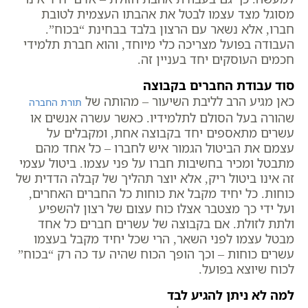
מסוגל מצד עצמו לבטל את אהבתו העצמית לטובת
חברו, אלא נשאר עם הרצון בלבד בבחינת “בכוח”.
העבודה בפועל מצריכה כלי מיוחד, והוא חברת תלמידי
חכמים העוסקים יחד בעניין זה.
סוד עבודת החברים בקבוצה
כאן מגיע הרב לליבת השיעור – מהותה של
תורת החברה
שהורה בעל הסולם לתלמידיו. כאשר עשרה אנשים או
עשרים מתאספים יחד בקבוצה אחת, ומקבלים על
עצמם את הביטול הגמור איש לחברו – כל אחד מהם
מתבטל ומכיר בחשיבות חברו על פני עצמו. ביטול עצמי
זה אינו ביטול ריק, אלא יוצר תהליך של קבלה הדדית של
כוחות. כל יחיד מקבל את כוחות כל החברים האחרים,
ועל ידי כך מצטבר אצלו כוח עצום של רצון להשפיע
ולתת לזולת. אם בקבוצה של עשרים חברים כל אחד
מבטל עצמו לפני השאר, הרי שכל יחיד מקבל בעצמו
עשרים כוחות – וכך הופך הכוח שהיה עד כה רק “בכוח”
לכוח שיוצא בפועל.
למה לא ניתן להגיע לבד