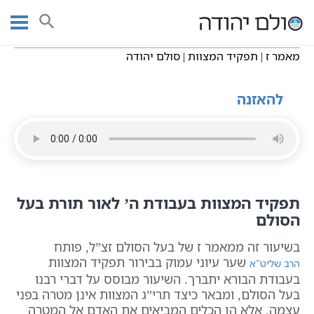
Ski
עמוד ראשי
שיעורי וידאו
שיעורי קבלה כתבי אשלג
t
מאמרי הרב"ש
מאמר ז | תפקיד המצוות | סולם יהודה
conten
מאמר ז | תפקיד המצוות | סולם יהודה
להאזנה
תפקיד המצוות בעבודת ה’ לאור תורת בעל
הסולם
בשיעור זה ממאמר ז של בעל הסולם זצ”ל, פותח
שער עיוני עמוק בבירור תפקיד המצוות
הרב שליט”א
בעבודת הבורא יתברך. השיעור מבוסס על דברי רבנו
בעל הסולם, ומבאר כיצד תרי”ג המצוות אינן מטרה בפני
עצמה, אלא הן הכלים המביאים את האדם אל המטרה