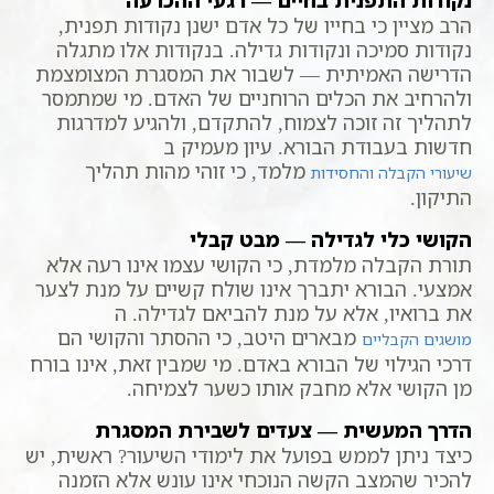
הרב מציין כי בחייו של כל אדם ישנן נקודות תפנית,
נקודות סמיכה ונקודות גדילה. בנקודות אלו מתגלה
הדרישה האמיתית — לשבור את המסגרת המצומצמת
ולהרחיב את הכלים הרוחניים של האדם. מי שמתמסר
לתהליך זה זוכה לצמוח, להתקדם, ולהגיע למדרגות
חדשות בעבודת הבורא. עיון מעמיק ב
מלמד, כי זוהי מהות תהליך
שיעורי הקבלה והחסידות
התיקון.
הקושי כלי לגדילה — מבט קבלי
תורת הקבלה מלמדת, כי הקושי עצמו אינו רעה אלא
אמצעי. הבורא יתברך אינו שולח קשיים על מנת לצער
את ברואיו, אלא על מנת להביאם לגדילה. ה
מבארים היטב, כי ההסתר והקושי הם
מושגים הקבליים
דרכי הגילוי של הבורא באדם. מי שמבין זאת, אינו בורח
מן הקושי אלא מחבק אותו כשער לצמיחה.
הדרך המעשית — צעדים לשבירת המסגרת
כיצד ניתן לממש בפועל את לימודי השיעור? ראשית, יש
להכיר שהמצב הקשה הנוכחי אינו עונש אלא הזמנה