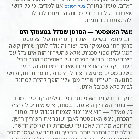
האדם. מעיון בתורת
אנו למדים, כי כל קושי
בעל הסולם
שאדם נתקל בו בחייו מהווה הזדמנות לגדילה
ולהתפתחות רוחנית.
משל האופסטר — הסרטן שגודל במעמקי הים
הרב מתאר בשיעורו את דרך גדילתו של האופסטר,
סרטן החי במעמקי הים. יצור זה נולד לתוך שיריון קשה
המגן עליו מפני סכנות. אלא שהשיריון הזה אינו גדל עם
היצור עצמו. הבשר הפנימי של האופסטר הולך וגדל
בעוד הקליפה החיצונית נשארת במידתה הקבועה.
בשלב מסוים מרגיש היצור לחץ גדול, חוסר נוחות, וקושי
בתנועה. השיריון שהיה מגן עליו הופך להיות למחנק,
לבית כלא שכובל אותו.
בנקודה זו עומד האופסטר בפני דילמה קריטית. מחד
— בתוך השיריון הוא מוגן, בטוח, ואיש אינו יכול להזיק
לו. מאידך — הוא אינו יכול לצמוח ולגדול עוד. מתוך
ההכרח, ניגש האופסטר לאבן ושובר את השיריון הישן,
ומתחבא מתחת לאבן עד שצומחת לו קליפה חדשה,
גדולה יותר ורחבה יותר. תהליך זה חוזר על עצמו מספר
פעמים במהלך חייו, וכך הוא ממשיך לגדול ולהתפתח.