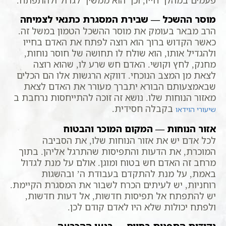
מוסר ההשכל — שבירת המסגרת כתנאי לצמיחה
הרב מבאר בעומק את מוסר ההשכל הטמון במשל זה.
כאשר הקדוש ברוך הוא רוצה לפתח את האדם בחייו
ולהגדיל אותו, הוא שולח לו תחושה של חוסר נוחות,
מחנק, לחץ וקושי. האדם חש שרע לו, שהוא רוצה
לצאת מן המצב הנוכחי. דווקא הרגשות אלו הם הכלים
שבאמצעותם הבורא יתברך מעורר את האדם לצאת
מאזור הנוחות שלו. נושא זה זוכה להתייחסות נרחבת ב
בקבלה חסידית.
שיעורי הוידאו
אזור הנוחות — המקום המוכר והבטוח
לכל אדם יש את אזור הנוחות שלו, את הסביבה
המוכרת, את הדעות והתפיסות שהתרגל אליהן. בתוך
מרחב זה האדם חש בטוח ומוגן. אולם על מנת לגדול
באמת, על מנת להתקדם בעבודת ה’ ובהשגות
רוחניות, יש לעיתים הכרח לשבור את המסגרת הקיימת.
יש להתפתח אל תפיסות חדשות, אל דעות חדשות,
ולפתח יכולות שלא היו לאדם קודם לכן.
נקודות התפנית בחיים — רגעי ההכרעה