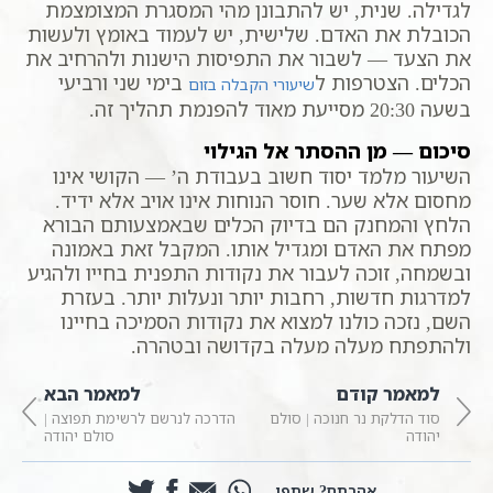
לגדילה. שנית, יש להתבונן מהי המסגרת המצומצמת
הכובלת את האדם. שלישית, יש לעמוד באומץ ולעשות
את הצעד — לשבור את התפיסות הישנות ולהרחיב את
הכלים. הצטרפות ל
בימי שני ורביעי
שיעורי הקבלה בזום
בשעה 20:30 מסייעת מאוד להפנמת תהליך זה.
סיכום — מן ההסתר אל הגילוי
השיעור מלמד יסוד חשוב בעבודת ה’ — הקושי אינו
מחסום אלא שער. חוסר הנוחות אינו אויב אלא ידיד.
הלחץ והמחנק הם בדיוק הכלים שבאמצעותם הבורא
מפתח את האדם ומגדיל אותו. המקבל זאת באמונה
ובשמחה, זוכה לעבור את נקודות התפנית בחייו ולהגיע
למדרגות חדשות, רחבות יותר ונעלות יותר. בעזרת
השם, נזכה כולנו למצוא את נקודות הסמיכה בחיינו
ולהתפתח מעלה מעלה בקדושה ובטהרה.
למאמר קודם
למאמר הבא
סוד הדלקת נר חנוכה | סולם
הדרכה לנרשם לרשימת תפוצה |
יהודה
סולם יהודה
אהבתם? שתפו