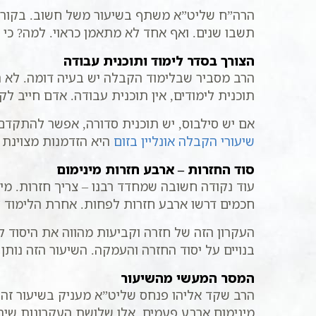
הרה”ח שליט”א משתף בשיעור משל חשוב. בקורס ל
תשבו שנים. ואף אחד לא מתאמן כראוי. למה? כי ל
הצורך בסדר לימוד ותוכנית עבודה
הרב מסביר שבלימוד הקבלה יש בעיה דומה. לא הרב
תוכנית לימודים, אין תוכנית עבודה. אדם חייב 
אם יש סילבוס, יש תוכנית סדורה, אפשר להתקדם 
שיעורי הקבלה אונליין בזום
היא הזדמנות מצוינת 
סוד החזרות – ארבע חזרות מינימום
עוד נקודה חשובה שמחדד רבנו – צריך חזרות. מי
חכמים דרשו ארבע חזרות לפחות. אחרת הלימוד ל
העקרון הזה של חזרה וקביעות מהווה את היסוד לע
בנויים על יסוד החזרה והעמקה. השיעור הזה נ
המסר המעשי מהשיעור
הרב שקד אליהו פנחס שליט”א מעניק בשיעור זה 
מינימום ארבע פעמים. אלו שלושת העקרונות ש