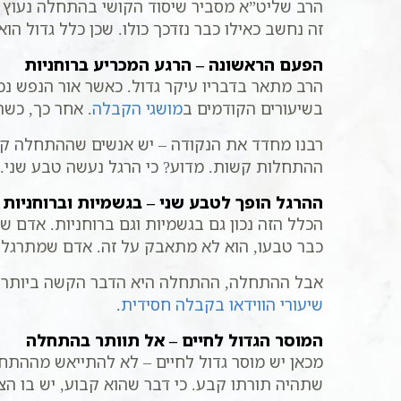
הרב שליט”א מסביר שיסוד הקושי בהתחלה נעוץ 
זה נחשב כאילו כבר נזדכך כולו. שכן כלל גדול הו
הפעם הראשונה – הרגע המכריע ברוחניות
הרב מתאר בדבריו עיקר גדול. כאשר אור הנפש נ
בשיעורים הקודמים ב
מושגי הקבלה
. אחר כך, כשה
רבנו מחדד את הנקודה – יש אנשים שההתחלה קש
ההתחלות קשות. מדוע? כי הרגל נעשה טבע שני. 
ההרגל הופך לטבע שני – בגשמיות וברוחניות
הכלל הזה נכון גם בגשמיות וגם ברוחניות. אדם 
כבר טבעו, הוא לא מתאבק על זה. אדם שמתרגל לט
אבל ההתחלה, ההתחלה היא הדבר הקשה ביותר. ד
שיעורי הווידאו בקבלה חסידית
.
המוסר הגדול לחיים – אל תוותר בהתחלה
מכאן יש מוסר גדול לחיים – לא להתייאש מההתחל
שתהיה תורתו קבע. כי דבר שהוא קבוע, יש בו הצ