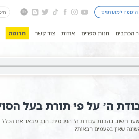
earch
הוספה למועדפים
ה כתבי אשלג
חסידות כללי
למה כל ההתחלות קשות
for:
ר הכתבים
חנות ספרים
אודות
צור קשר
תרומה
דת ה’ על פי תורת בעל הסו
ער חשוב בהבנת עבודת ה’ הפנימית. הרב מבאר את הכלל 
שונה שאין בפעמים הבאות?