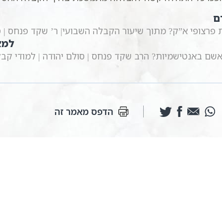
ם
 פרצופי א”ק? מתוך שיעור הקבלה השבועי| ר’ שקד פנחס | ס
למא
ם באנטישמיות? הרב שקד פנחס | סולם יהודה | למודי קב
הדפס מאמר זה