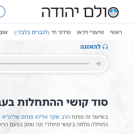
Ski
t
עמוד ראשי
שיעורי וידאו
שיעורי קבל
conten
למה כל ההתחלות קשות? הרב שקד פנחס
ראשי
שיעורי וידאו
שידור חי
(לגברים בלבד!)
אוצ
להאזנה
סוד קושי ההתחלות בעבו
בשיעור זה פותח
הרב שקד אליהו פנחס שליט”א
ש
התחלה מלווה בקושי מיוחד? מה טמון בפעם הרא