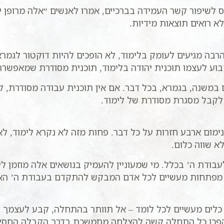
שיפור קשר העמידה בברכיים, אמרו לאנשים “אלה מרופן יר
א רואים תוצאות מידיות.
ה מגיעים לעומק בלימוד, לא הופכים להיות דוקטור לגמרא א
לקבוע לעצמו תוכנית יהודה בלימוד, תוכנית מסודרת שמאפש
במשנה, בגמרא, בכל דבר. אם אין תוכנית עבודה מסודרת, ל
לקבל מסגרת מסודרת של לימוד.
נימום ארבע חזרות על כל דבר. פחות מזה לא נקרא לימוד, ל
א שווה כלום.
בודת ה’ בכלל. מי שמעוניין להעמיק בנושאים אלה מוזמן לעי
ותן מפתחות מעשיים לכל אדם המבקש להתקדם בעבודת ה’ הא
כלים מעשיים לכל לומד – אל תוותר בהתחלה, קבע לעצמך תו
יהפכו כל התחלה קשה להצלחה מתמשכת בדרך הקבלה החסיד