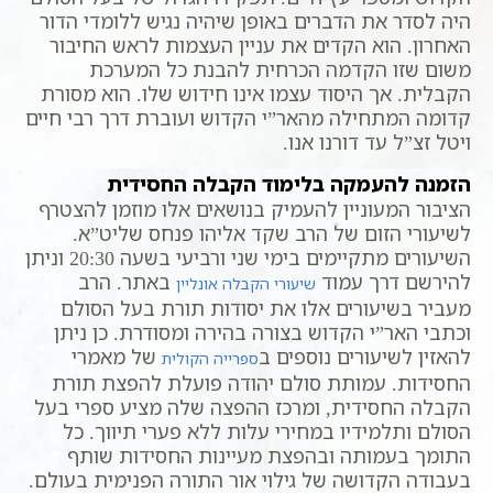
היה לסדר את הדברים באופן שיהיה נגיש ללומדי הדור
האחרון. הוא הקדים את עניין העצמות לראש החיבור
משום שזו הקדמה הכרחית להבנת כל המערכת
הקבלית. אך היסוד עצמו אינו חידוש שלו. הוא מסורת
קדומה המתחילה מהאר”י הקדוש ועוברת דרך רבי חיים
ויטל זצ”ל עד דורנו אנו.
הזמנה להעמקה בלימוד הקבלה החסידית
הציבור המעוניין להעמיק בנושאים אלו מוזמן להצטרף
לשיעורי הזום של הרב שקד אליהו פנחס שליט”א.
השיעורים מתקיימים בימי שני ורביעי בשעה 20:30 וניתן
להירשם דרך עמוד
באתר. הרב
שיעורי הקבלה אונליין
מעביר בשיעורים אלו את יסודות תורת בעל הסולם
וכתבי האר”י הקדוש בצורה בהירה ומסודרת. כן ניתן
להאזין לשיעורים נוספים ב
של מאמרי
ספרייה הקולית
החסידות. עמותת סולם יהודה פועלת להפצת תורת
הקבלה החסידית, ומרכז ההפצה שלה מציע ספרי בעל
הסולם ותלמידיו במחירי עלות ללא פערי תיווך. כל
התומך בעמותה ובהפצת מעיינות החסידות שותף
בעבודה הקדושה של גילוי אור התורה הפנימית בעולם.