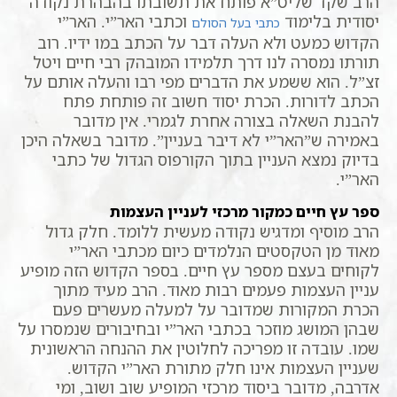
הרב שקד שליט”א פותח את תשובתו בהבהרת נקודה
יסודית בלימוד
וכתבי האר”י. האר”י
כתבי בעל הסולם
הקדוש כמעט ולא העלה דבר על הכתב במו ידיו. רוב
תורתו נמסרה לנו דרך תלמידו המובהק רבי חיים ויטל
זצ”ל. הוא ששמע את הדברים מפי רבו והעלה אותם על
הכתב לדורות. הכרת יסוד חשוב זה פותחת פתח
להבנת השאלה בצורה אחרת לגמרי. אין מדובר
באמירה ש”האר”י לא דיבר בעניין”. מדובר בשאלה היכן
בדיוק נמצא העניין בתוך הקורפוס הגדול של כתבי
האר”י.
ספר עץ חיים כמקור מרכזי לעניין העצמות
הרב מוסיף ומדגיש נקודה מעשית ללומד. חלק גדול
מאוד מן הטקסטים הנלמדים כיום מכתבי האר”י
לקוחים בעצם מספר עץ חיים. בספר הקדוש הזה מופיע
עניין העצמות פעמים רבות מאוד. הרב מעיד מתוך
הכרת המקורות שמדובר על למעלה מעשרים פעם
שבהן המושג מוזכר בכתבי האר”י ובחיבורים שנמסרו על
שמו. עובדה זו מפריכה לחלוטין את ההנחה הראשונית
שעניין העצמות אינו חלק מתורת האר”י הקדוש.
אדרבה, מדובר ביסוד מרכזי המופיע שוב ושוב, ומי