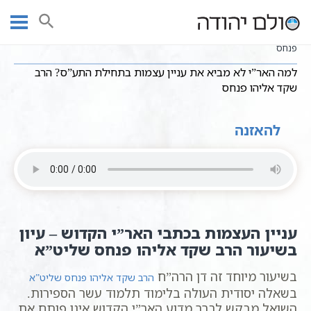
Ski
שיעורי וידאו
שיעורי קבלה כתבי אשלג
חסידות כללי
עמוד ראשי
t
למה האר”י לא מביא את עניין עצמות בתחילת התע”ס? הרב שקד אליהו
conten
פנחס
למה האר”י לא מביא את עניין עצמות בתחילת התע”ס? הרב
שקד אליהו פנחס
להאזנה
עניין העצמות בכתבי האר”י הקדוש – עיון
בשיעור הרב שקד אליהו פנחס שליט”א
בשיעור מיוחד זה דן הרה”ח
הרב שקד אליהו פנחס שליט”א
בשאלה יסודית העולה בלימוד תלמוד עשר הספירות.
השואל מבקש לברר מדוע האר”י הקדוש אינו פותח את