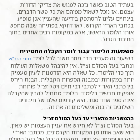
בעתיד הטוב כאשר נזכה לפגוש את צדיקי הדורות
עצמם. אז נוכל לשאול מפיהם את כל פשר הדברים.
בינתיים עלינו להסתפק בידיעה שהעניין אכן מופיע
בכתבי האר”י הקדוש. לאו דווקא בפתיחה שבה מחפש
אותו הלומד הראשון, אלא במקומות רבים אחרים בתוך
החיבור הגדול.
משמעות הלימוד עבור לומד הקבלה החסידית
בשיעור זה מעביר הרב מסר חשוב לכל לומד
כתבי הרב”ש
וכתבי בעל הסולם זצ”ל. אין להיבהל משאלות העולות
תוך כדי הלימוד. כל שאלה היא הזדמנות לעיון מעמיק
יותר במקורות ובמבנה הספרות הקבלית. הבנת היחס
בין כתבי האר”י לכתבי רבי חיים ויטל זצ”ל פותחת
אופקים חדשים בלימוד. הלומד מתחיל להבין שהקבלה
אינה ספר אחד סגור. היא קורפוס שלם של חיבורים
השלובים זה בזה ומשלימים זה את זה.
ההמשכיות מהאר”י עד בעל הסולם זצ”ל
בעל הסולם זצ”ל לא חידש את עניין העצמות יש מאין.
הוא שאב אותו מן המקורות הקדמונים, מכתבי האר”י
הקדוש ומספר עץ חיים. תפקידו הגדול של בעל הסולם