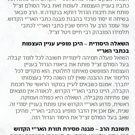
כתביו בעניין העצמות. לעומת זאת בעל הסולם זצ”ל
פותח את חיבורו הגדול דווקא בנקודה זו. הרב מבאר
בשיחה זו יסוד מרכזי בהבנת מבנה כתבי האר”י הקדוש.
עוד עומד הרב על היחס שבין כתבי האר”י לכתבי
תלמידו המובהק רבי חיים ויטל זצ”ל.
השאלה היסודית – היכן מופיע עניין העצמות
בכתבי האר”י
השואל מעלה תמיהה לימודית חשובה לכל לומד קבלה.
בעל הסולם זצ”ל פותח את ביאורו הגדול בעניין
העצמות המופשט מאיתנו לחלוטין. הוא מקדים לכל
הלימוד את ההבנה שאין לנו השגה כלל בעצמותו
יתברך. אמנם כשבאים לעיין במקור הראשי של חכמת
הקבלה, היינו כתבי האר”י הקדוש, לכאורה אין מוצאים
שם פתיחה מקבילה. השאלה היא כפולה ועמוקה.
ראשית, מדוע האר”י הקדוש אינו פותח בעניין יסודי זה.
שנית, אם אכן אין הדבר מופיע בכתבי האר”י, מהיכן
שאב בעל הסולם זצ”ל את היסוד הגדול הזה.
תשובת הרב – מבנה מסירת תורת האר”י הקדוש