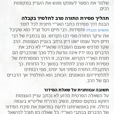
שלמד את הספר לעומקו פוגש את העניין במקומות
רבים.
תהליך מסירת התורה מרב לתלמיד בקבלה
הבנת דרך מסירת כתבי האר”י חיונית לכל לומד
וחסידות. רבי חיים ויטל זצ”ל הוא שקיבל
מושגים בקבלה
את עיקר התורה מפי רבו הקדוש. גם בכתביו של רבי
חיים ויטל עצמו ישנו דיון נרחב בעניין העצמות. הרב
שקד מדגיש שעצם העובדה שהאר”י לא כתב את
הדברים במו ידיו אינה גורעת כלל מכך שהדברים הם
תורת האר”י הקדוש. אדרבה, זו הדרך המסורתית של
מסירת תורה מרב לתלמיד במשך כל הדורות. כך
התקבלה התורה מסיני ועד ימינו, מפי רבותינו
לתלמידיהם הנאמנים. הכותב הוא התלמיד אך הדברים
הם של הרב.
תשובה ענוותנית על שאלת הסידור
על השאלה הפרטית מדוע לא נכתב עניין העצמות
דווקא במקום מסוים, משיב הרה”ח שליט”א בענווה
גדולה. אין באפשרותנו לדעת בוודאות את סיבת הסידור
של הדברים בכתבי האר”י. כל שאלה כזו תוכל להישאל