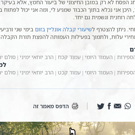
חג הפסח לא רק במובן החיצוני של ביעור החמץ, אלא בעיקר 
, היכן אני נכלא בתוך הכבוד שמגיע לי, ומה אני יכול לפתוח
חה רוחנית וגשמית גם יחד.
חי. ניתן להצטרף ל
שיעורי קבלה אונליין בזום
חירי עלות, ולתמוך בפעילות העמותה להפצת תורת הקבלה 
ם
ירות | העמוד היומי | עמוד קכח | הרב יוחאי ימיני | סולם י
למ
ירות | העמוד היומי | עמוד קכט | הרב יוחאי ימיני | סולם י
הדפס מאמר זה