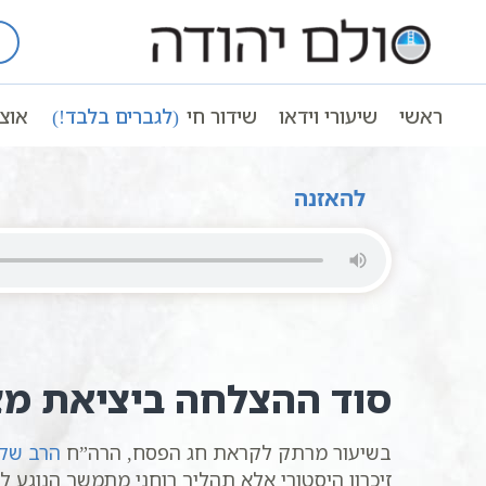
Ski
t
עמוד ראשי
שיעורי וידאו
חגים ומועדי
conten
שיעור לפסח | לליל הסדר ויציאת מצרים | הרב
ראשי
שיעורי וידאו
שידור חי
(לגברים בלבד!)
אוצ
שיעור לפסח | לליל הסדר ויציאת מצרים | הרב שקד אליהו 
להאזנה
סוד ההצלחה ביציאת מצ
בשיעור מרתק לקראת חג הפסח, הרה”ח
הרב שקד
זיכרון היסטורי אלא תהליך רוחני מתמשך הנוגע 