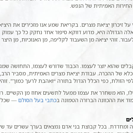
החירות האמיתית של הנפש.
 על זיכרון יציאת מצרים. בקריאת שמע אנו מזכירים את היצ
לה הגדולה היא, מדוע דווקא סיפור אחד נחקק כל כך עמוק ב
ור. זוהי יציאה מן השעבוד לקליפה, מן האנוכיות, מן היצ
בלים שהוא יוצר לעצמו. הכבוד שדורש לעצמו, התחושה שמג
לא של ההכרה. עבודת יציאת מצרים האמיתית, מסביר הרב, 
י הזולת, כפי הכלל הגדול בתורה “ואהבת לרעך כמוך”. זוה
ו, הוא משחרר את עצמו ממעל לתשעים אחוז מן הקשיים. רוב 
וד את ההכוונה הברורה הטמונה ב
כתבי בעל הסולם
— שכל ה
ים
 ומחדדת. בכל קבוצת בני אדם נמצאים בערך עשרים עד של