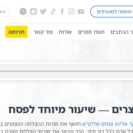
earch
הוספה למועדפים
ם לפי הזוהר
פסח בדרך הקבלה
חסידות כללי
for:
 שקד אליהו פנחס | סולם יהודה
ר הכתבים
חנות ספרים
אודות
צור קשר
תרומה
פנחס | סולם יהודה
רים — שיעור מיוחד לפסח
 אליהו פנחס שליט”א
חושף את סודות ההצלחה הטמונים בעני
לכל אדם בכל דור ודור. הרב מבאר את שורשי הצלחת האדם בע