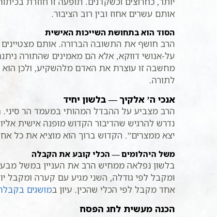
יותר, כחרוצים וכשקדנים. תופעה זו חוזרת בכית
אותם עשרים אחוז ובין רוב הציבור.
הסוד הוא בתחושת השייכות האישית
הרב חושף את התשובה הברורה. אותם מצטיינים תו
על-אנושי דווקא, אלא הם מאמינים שהתורה ניתנה 
מחשבה זו עוצרת את האדם מלהשקיע, ולכן הוא נשא
לתורה.
אנכי ה’ אלקיך — בלשון יחיד
הרב מצביע על ההבדל המהותי במעמד הר סיני. ה
נדרש להרגיש שהדיבור הקדוש מופנה אישית אליו. 
יצא ממצרים”. הקדוש ברוך הוא מוציא את כל אחד 
משל היהלומים — הכלי קובע את הקבלה
בלשון נפלאה ממחיש הרב את העניין במשל מבעל 
ומקבל לפי גודלה, השני מגיע עם קערה ומקבל יותר
אחד מקבל לפי הכלי שהכין. עיון ב
מושגים בקבלה
הכנה מעשית לחג הפסח