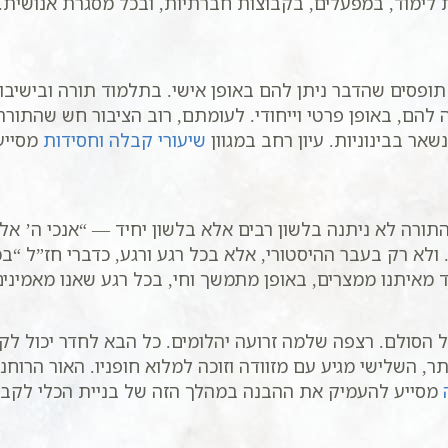
ות לימוד, במפעלים, בקבוצות חברתיות, ובכל מסגרת אנושית
פסים שהדבר ניתן להם באופן אישי. בתלמוד תורה ובישיבות
להם, באופן פרטי וייחודי. לעומתם, רוב הציבור חש שהתורה 
ר בבינוניות. עיון רחב במגוון
שיעורי קבלה וחסידות
מסייע
תורה לא ניתנה בלשון רבים אלא בלשון יחיד — “אנכי ה’ א
ולא רק בעבר ההיסטורי, אלא בכל רגע ורגע, כדברי חז”ל “בכ
מאיתנו ממצרים, באופן מתמשך וחי, בכל רגע שאנו מאמינים 
הסולם. רצפה שלמה זרועה יהלומים. כל הבא לחדר יכול ל
, השלישי מגיע עם מזוודה וזוכה למלוא חופניו. האור הרוחני
מסייע להעמיק את ההבנה במהלך הזה של בניית הכלי לקבל