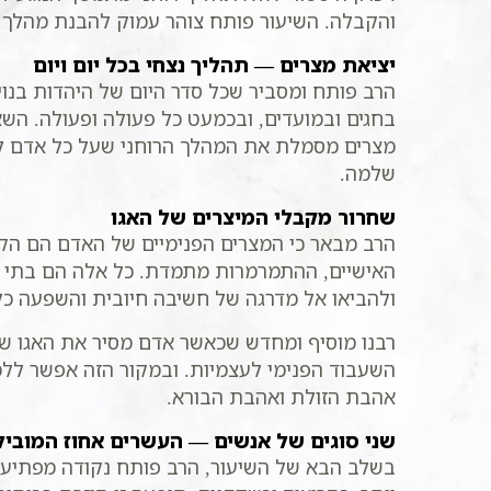
והקבלה. השיעור פותח צוהר עמוק להבנת מהלך 
יציאת מצרים — תהליך נצחי בכל יום ויום
הרב פותח ומסביר שכל סדר היום של היהדות בנוי
בחגים ובמועדים, ובכמעט כל פעולה ופעולה. השא
מצרים מסמלת את המהלך הרוחני שעל כל אדם לעב
שלמה.
שחרור מקבלי המיצרים של האגו
הרב מבאר כי המצרים הפנימיים של האדם הם הק
האישיים, ההתמרמרות מתמדת. כל אלה הם בתי כ
ולהביאו אל מדרגה של חשיבה חיובית והשפעה כלפ
רבנו מוסיף ומחדש שכאשר אדם מסיר את האגו של
השעבוד הפנימי לעצמיות. ובמקור הזה אפשר ללמ
אהבת הזולת ואהבת הבורא.
שני סוגים של אנשים — העשרים אחוז המוביל
בשלב הבא של השיעור, הרב פותח נקודה מפתיעה