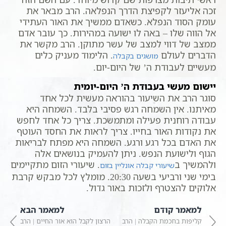
זכה אליעזר לקפיצת הדרך הנפלאה. הרב מבאר את
עומק הסוד הנפלא. כשאדם ממשיך את האור העתידי
אל הווה שלו – באה לו ישועה במהירות. כך עובר אדם
ממצב של דווי למצב של עשר מתוקן. הרב מקשר את
הדברים לעולם
. הלימוד מעניק כלים
מושגים בקבלה
מעשיים לעבודת ה’ של היום-יום.
יישום מעשי בעבודת ה’ היום-יומית
סוגר הרב את השיעור בהוראה מעשית לכל אחד
מאיתנו. אין השמחה רגש פסיבי בלבד. השמחה היא
עבודה רוחנית פעילה ומתמשכת. צריך כל אחד לחפש
את נקודות האור בחייו. צריך לראות את החסד העוטף
את האדם בכל רגע ורגע. השמחה היא מפתח לבריאות
הגוף ולישועת הנפש. ניתן להעמיק בנושאים אלה
ולהמשיך ב
. שיעורי הזום מתקיימים
שיעורי קבלה אונליין בזום
בימי שני ורביעי בשעה 20:30. מומלץ לכל מבקש קרבת
אלוקים להצטרף ולזכות באור גדול.
למאמר קודם
למאמר הבא
קליפות בחכמת הקבלה | הרב
הרצון לקבל הוא אור החיים | הרב