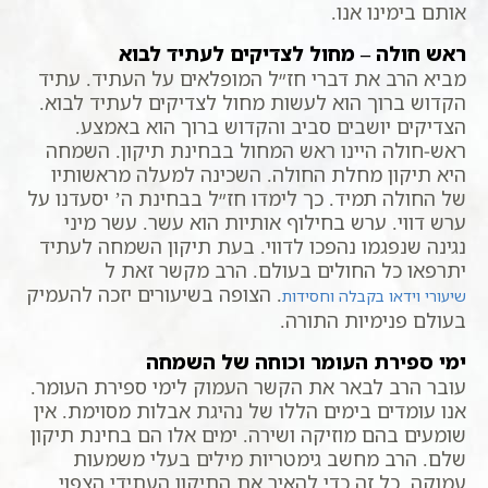
אותם בימינו אנו.
ראש חולה – מחול לצדיקים לעתיד לבוא
מביא הרב את דברי חז״ל המופלאים על העתיד. עתיד
הקדוש ברוך הוא לעשות מחול לצדיקים לעתיד לבוא.
הצדיקים יושבים סביב והקדוש ברוך הוא באמצע.
ראש-חולה היינו ראש המחול בבחינת תיקון. השמחה
היא תיקון מחלת החולה. השכינה למעלה מראשותיו
של החולה תמיד. כך לימדו חז״ל בבחינת ה’ יסעדנו על
ערש דווי. ערש בחילוף אותיות הוא עשר. עשר מיני
נגינה שנפגמו נהפכו לדווי. בעת תיקון השמחה לעתיד
יתרפאו כל החולים בעולם. הרב מקשר זאת ל
. הצופה בשיעורים יזכה להעמיק
שיעורי וידאו בקבלה וחסידות
בעולם פנימיות התורה.
ימי ספירת העומר וכוחה של השמחה
עובר הרב לבאר את הקשר העמוק לימי ספירת העומר.
אנו עומדים בימים הללו של נהיגת אבלות מסוימת. אין
שומעים בהם מוזיקה ושירה. ימים אלו הם בחינת תיקון
שלם. הרב מחשב גימטריות מילים בעלי משמעות
עמוקה. כל זה כדי להאיר את התיקון העתידי הצפוי.