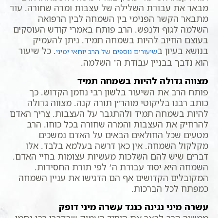
מבאר את עבודת השלילה של עצבות ומרה שחורה. עוד
מתבאר הקשר הפנימי בין השמחה לבין הרפואה
השלמה לגוף ולנפש. הרב פותח באמרי קודש העוסקים
בעוצם החיוב להיות בשמחה תמיד. ניתן להעמיק
בנושא בעיון ב
. כל שיעור
שיעורים נוספים של הרב יוחאי ימיני
הוא נדבך בבניין עבודת ה’ השלמה.
מצווה גדולה להיות בשמחה תמיד
פותח הרב את השיעור בלשון רבי נחמן הקדוש. כך
כותב רבנו בליקוטי מוהר״ן תורה קנה. מצווה גדולה
להיות בשמחה תמיד ולהתגבר על העצבות. צריך האדם
להרחיק את העצבות והמרה שחורה בכל כוחו. הרב
מטעים שכל החולאים הבאים על האדם נמשכים
מקלקול השמחה. אין כאן דרשה בעלמא בלבד. אלו
דברים שיש להם השלכות מעשיות עצומות בחיי האדם.
השמחה היא יסוד עבודת ה’ לפי תורת החסידות.
המקובלים הקדושים אף הם הדגישו את עניין השמחה
כמפתח לכל הברכות.
עשרה מיני נגינה כנגד עשרה מיני דופק
ממשיך הרב לבאר את היסוד העמוק שבדברי רבי נחמן.