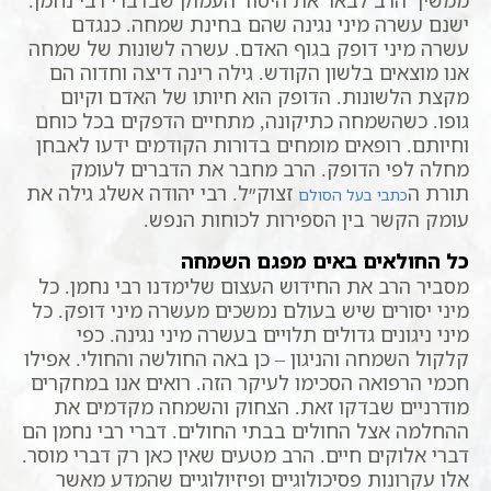
ישנם עשרה מיני נגינה שהם בחינת שמחה. כנגדם
עשרה מיני דופק בגוף האדם. עשרה לשונות של שמחה
אנו מוצאים בלשון הקודש. גילה רינה דיצה וחדוה הם
מקצת הלשונות. הדופק הוא חיותו של האדם וקיום
גופו. כשהשמחה כתיקונה, מתחיים הדפקים בכל כוחם
וחיותם. רופאים מומחים בדורות הקודמים ידעו לאבחן
מחלה לפי הדופק. הרב מחבר את הדברים לעומק
תורת ה
זצוק״ל. רבי יהודה אשלג גילה את
כתבי בעל הסולם
עומק הקשר בין הספירות לכוחות הנפש.
כל החולאים באים מפגם השמחה
מסביר הרב את החידוש העצום שלימדנו רבי נחמן. כל
מיני יסורים שיש בעולם נמשכים מעשרה מיני דופק. כל
מיני ניגונים גדולים תלויים בעשרה מיני נגינה. כפי
קלקול השמחה והניגון – כן באה החולשה והחולי. אפילו
חכמי הרפואה הסכימו לעיקר הזה. רואים אנו במחקרים
מודרניים שבדקו זאת. הצחוק והשמחה מקדמים את
ההחלמה אצל החולים בבתי החולים. דברי רבי נחמן הם
דברי אלוקים חיים. הרב מטעים שאין כאן רק דברי מוסר.
אלו עקרונות פסיכולוגיים ופיזיולוגיים שהמדע מאשר