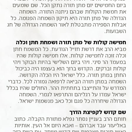
ביום החמישים יום מתן תורה נתקן הכל. שם שומעים
את חמשת הקולות שבהם ניתנה התורה. השמחה
הגדולה של מתן תורה היא תיקון השמחה הפגומה. כל
אבלות הספירה מתבטלת לאור השמחה הגדולה של חג
השבועות.
חמישה קולות של מתן תורה ושמחת חתן וכלה
מביא הרב את דרשת חז״ל הנודעת. כל המשמח חתן
וכלה זוכה לחמישה קולות. אלו חמישה קולות שהיו
במעמד הר סיני. ויהי ביום השלישי בהיות הבוקר ויהי
קולות וברקים. הקדוש ברוך הוא בעצמו היה כביכול
החתן במתן תורה. כלל ישראל היו הכלה הקדושה.
השמחה במתן תורה הביאה לרפואה גמורה לכל. כדברי
המדרש על והתייצבו בתחתית ההר. החולים שהיו בכלל
ישראל עמדו על רגליהם והתרפאו לגמרי. השמחה
הגדולה שיחררה כל פגם וכל כאב מנשמות ישראל.
שם קדוש לקפיצת הדרך
חותם הרב בעניין נסתר נפלא מתורת הקבלה. כתוב
באליעזר עבד אברהם – ואבא היום אל העין. אותיות
ראשי תיבות מצרפות שם קדוש מיוחד. עם השם הזה