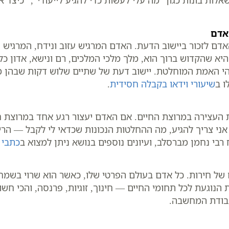
ות בונות כגון “מה עלי לעשות כדי להגיע לייעודי”, “כיצד 
אדם
ם לזכור ביישוב הדעת. האדם המרגיש עזוב ונידח, המרגיש שא
היא שהקדוש ברוך הוא, מלך מלכי המלכים, רם ונישא, אדון 
והי האמת המוחלטת. יישוב דעת של שתיים שלוש דקות שבהן 
ו ב
שיעורי וידאו בקבלה חסידית
.
 העצירה במרוצת החיים. אם האדם יעצור רגע אחד במרוצת 
ן אני צריך להגיע, מה ההחלטות הנכונות שכדאי לי לקבל — ה
בי נחמן מברסלב, ועיונים נוספים בנושא ניתן למצוא ב
כתבי 
של חירות. כל אדם בעולם הפרטי שלו, כאשר הוא שרוי בשמחה
ת הנוגעת לכל תחומי החיים — חינוך, זוגיות, פרנסה, והכי חשו
בודת המחשבה.