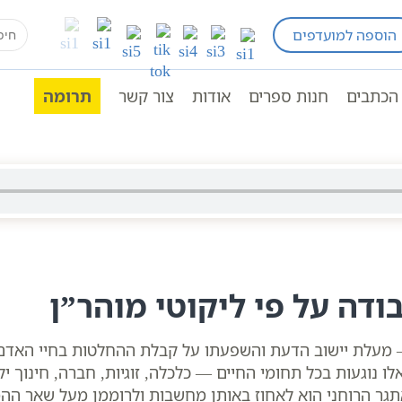
earch
הוספה למועדפים
שיעורים בכתבי ברסלב
ליקוטי מוהר”ן | יישוב הדעת |
for:
הכתבים
חנות ספרים
אודות
צור קשר
תרומה
דה על פי ליקוטי מוהר”ן
 — מעלת יישוב הדעת והשפעתו על קבלת ההחלטות בחיי האדם
 נוגעות בכל תחומי החיים — כלכלה, זוגיות, חברה, חינוך י
אתגר הרוחני הוא לאחוז באותן מחשבות ולרוממן מעל שאר ההמ