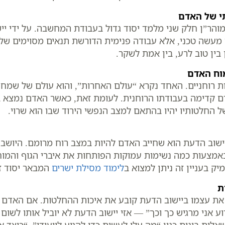
י של האדם
מוהר”ן חלק שני מלמד יסוד גדול בעבודת המחשבה. על ידי יי
ינו מעשה טכני, אלא עבודה פנימית הדורשת תנאים מסוימים ש
ין טוב לרע, בין אמת לשקר.
וח האדם
ות רוחניים. האחד נקרא “עולם האחרות”, והוא עולם של שמ
ם קדימה בעבודתו הרוחנית. לעומת זאת, כאשר האדם נמצא במ
ל החלטותיו יהיו בהתאם למצב הנפשי הירוד שבו הוא שרוי.
יישוב הדעת הוא שחייב האדם להיות במצב רוח מרומם. היושב 
באמצעות כמה נשימות עמוקות הפותחות את איברי הגוף והמוח,
יק בעניין זה ניתן למצוא ב
לימוד מסילת ישרים
המבאר יסוד ז
ת
את עצמו ביישוב הדעת קובע את איכות ההחלטות. אם האדם ש
וע אני מרגיש כך וכך” — אזי יישוב הדעת לא יוביל אותו לשום