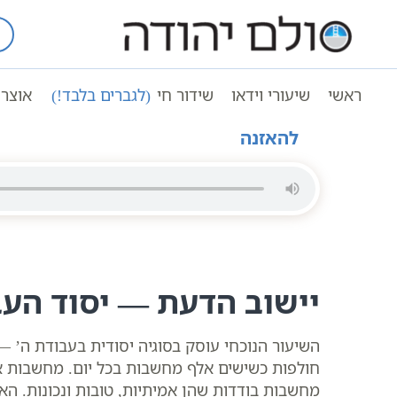
Ski
t
עמוד ראשי
שיעורי וידאו
conten
ליקוטי מוהר”ן | יישוב הדעת | סולם יהודה
ראשי
שיעורי וידאו
שידור חי
(לגברים בלבד!)
אוצר 
להאזנה
יישוב הדעת — יסוד העבו
השיעור הנוכחי עוסק בסוגיה יסודית בעבודת ה’
חולפות כשישים אלף מחשבות בכל יום. מחשבות אלו
מחשבות בודדות שהן אמיתיות, טובות ונכונות. ה