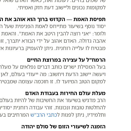
של שמים בחיים. לעומת זאת, כאשר האדם שואל שאל
למקומות נכונים וליישוב דעת חזק ואמיתי.
תפיסת האמת — הקדוש ברוך הוא אוהב את ה
יסוד נוסף בשיעור מתייחס לאמת הפנימית שעל האד
ולומר: “אני רוצה להבין היטב את האמת”. והאמת 
אהבה גדולה. האדם אהוב על ידי הבורא יתברך, ז
מבטיח לו עלייה רוחנית. ניתן להעמיק ברעיונות אל
הרמח”ל על עצירה במרוצת החיים
בעל המסילת ישרים כותב דברים נפלאים על מעלת
ויעשה יישוב הדעת ויחשוב: מה ייעודי בעולם, לא
למקום הטוב המיועד לו. זו חוכמה עצומה שמבטיח ר
מעלת עולם החירות בעבודת האדם
הרב מדגיש בשיעור את החשיבות של להיות בעולם 
להחלטות טובות ונכונות. זוהי עבודה רוחנית יסודי
ותלמידיו, ניתן לפנות ל
כתבי הרב”ש
המרחיבים בע
הזמנה לשיעורי הזום של סולם יהודה