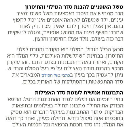
משל האופניים להבנת סדר המילוי והחיסרון
הרב ממחיש את היסוד באמצעות משל פשוט ומאיר
עיניים. ילד שמעולם לא ראה אופניים אינו יכול לחפוץ
בהם. אין אצלו חיסרון לדבר שאינו מכיר. רק לאחר
שחברו חושף בפניו את המושג אופניים, ומגלה לו שקיים
דבר כזה בעולם, נולד אצלו החיסרון והרצון.
מכאן הכלל הגדול. המילוי הוא הקודם והגורם לגילוי
החיסרון. בבחינת השתלשלות העולמות, גילוי הנולד הוא
הקודם, ואחריו באה ההתבוננות בפרטי הדבר. זהו עיקרון
מרכזי בהבנת תורת האצילות על פי בעל הסולם והרב”ש.
ניתן להעמיק בכך בעיון ב
המבארים את
כתבי בעל הסולם
סדר ההתפשטות וההסתלקות של האורות בכלים.
התבוננות אנושית לעומת סדר האצילות
בחיי היומיום אנו רגילים לסדר ההתבוננות הרגיל. הרופא
הבודק את החולה מתבונן תחילה בצילומים ובתוצאות
הבדיקות. מתוך ההתבוננות בעיקול הדברים הוא מסיק
בחוכמתו איזה טיפול נדרש. תחילה מעיין, ואחר כך רואה
את הנולד. זהו סדר חכמת הרפואה וכל חכמות העולם