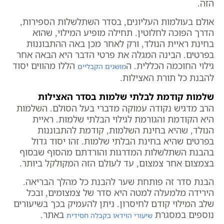
הזה.
אולם בעולמות העליונים, בסדר השתלשלות הספירות,
הדרך הפוכה לחלוטין. תחילה מופיע המילוי, שהוא
בחינת ראיית הנולד, ורק לאחר מכן באה ההתבוננות
בפרטים. הבינה המגלה את פרטי הדבר היא הבאה אחר
גילוי החוכמה הכללית. ה
הללו מהווים יסוד
מושגים הקבליים
להבנת כל תורת האצילות.
שלמות קודמת לבלתי שלמות בסדר האצילות
הרב מדגיש נקודה עמוקה מדברי בעל הסולם. השלמות
היא הקודמת והגורמת לגילוי הבלתי שלמות. ראיית
הנולד, שהיא בחינת השלמות, קודמת להתבוננות
בפרטים שהיא בחינת הבלתי שלמות. זהו יסוד גדול
בהבנת השתלשלות המדרגות והורדתם מהסוף שבסוף
בצמצום אחר צמצום, עד לעולם הזה המקולקל ביותר.
הבנת סדר זה פותחת שער להבנת כל מהלך הבריאה.
הירידה מלמעלה למטה היא סדר של צמצומים, ובכל
שלב המילוי קודם לחיסרון. ניתן להעמיק בכך בשיעורים
נוספים במסגרת
באתר.
שיעורי הוידאו בקבלה חסידית