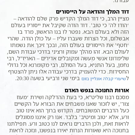
דוד המלך והודאה על הייסורים
מציין הרב, כי דוד המלך הקדיש פרק שלם להודאה –
‘הודו לה’ כי טוב’. דוד הודה שקיבל את ייסוריו בעולם
הזה ולא בעולם הבא. נפטר לו בנו הראשון, מרד בו
אבשלום, וכל הצרות שעברו עליו – על כולן הודה. שהרי
‘חטף’ את הייסורים בעולם הזה, ובכך זיכך את נשמתו
לעולם הבא. זהו מהלך עמוק ורציני בדרכי עבודת השם,
שלימדונו אנשי מעשה ומקובלים אדירים – האריז”ל, רבי
נחמן, בעל התניא, בעל הסולם, רבי מקומרנא וכל גדולי
החסידות. כדי להעמיק בדרכי עבודה אלו ניתן להצטרף
ל
בימי שני ורביעי בשעה 20:30.
שיעורי קבלה אונליין בזום
אורות החנוכה בנפש האדם
מסכם רבנו שליט”א, כי בעת ההדלקה ושירת ‘מעוז
צור’, יש לזכור שאנו משבחים את הבורא על הקשיים
כעל הדברים המשובחים. הקדוש ברוך הוא אינו טוב
ורע, אלא ‘טוב ומיטיב’ בלבד. אנו רק איננו מסוגלים
לראות זאת, ולכן הדברים נראים לנו כטוב ורע. תפילתנו
בחנוכה היא שאורות הנרות יאירו בנפשנו, ונזכה לראות