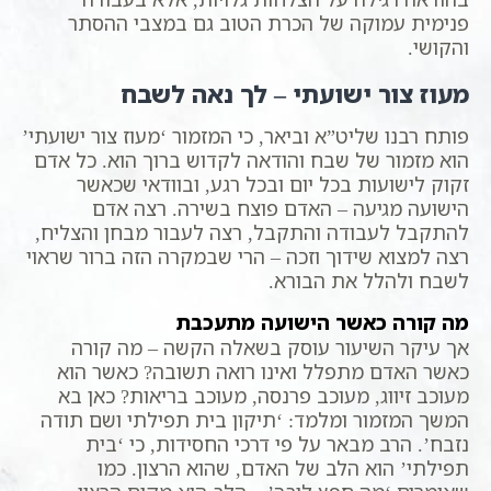
פנימית עמוקה של הכרת הטוב גם במצבי ההסתר
והקושי.
מעוז צור ישועתי – לך נאה לשבח
פותח רבנו שליט”א וביאר, כי המזמור ‘מעוז צור ישועתי’
הוא מזמור של שבח והודאה לקדוש ברוך הוא. כל אדם
זקוק לישועות בכל יום ובכל רגע, ובוודאי שכאשר
הישועה מגיעה – האדם פוצח בשירה. רצה אדם
להתקבל לעבודה והתקבל, רצה לעבור מבחן והצליח,
רצה למצוא שידוך וזכה – הרי שבמקרה הזה ברור שראוי
לשבח ולהלל את הבורא.
מה קורה כאשר הישועה מתעכבת
אך עיקר השיעור עוסק בשאלה הקשה – מה קורה
כאשר האדם מתפלל ואינו רואה תשובה? כאשר הוא
מעוכב זיווג, מעוכב פרנסה, מעוכב בריאות? כאן בא
המשך המזמור ומלמד: ‘תיקון בית תפילתי ושם תודה
נזבח’. הרב מבאר על פי דרכי החסידות, כי ‘בית
תפילתי’ הוא הלב של האדם, שהוא הרצון. כמו