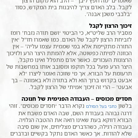
שאומרים ‘מה חפץ ליבך’ – הלב הוא מקום הרצון
לקבל. בלב האדם צריך להיבנות בית המקדש, כסוד
‘בלבבי משכן אבנה’.
זיכוך הרצון לקבל
מסביר הרב שליט”א, כי הביטוי ‘ושם תודה נזבח’ רומז
לזביחת הרצון לקבל של האדם. כמו שאמרו חז”ל ‘אין
התורה מתקיימת אלא במי שממית עצמו עליה’ – אין
הכוונה למיתה כפשוטה, אלא להמתת היצר הרע ולזיכוך
הרצונות העכורים. כאשר אדם מתפלל ואינו מקבל,
היצר הרע פועל בכל תוקפו ומסובב אותו במחשבות של
תרעומת על הבורא. אך מי שזוכה ואומר ליצרו ‘לא
אבעט בקדוש ברוך הוא ולא בתורה ולא באמונה – בך
אבעט’ – הרי זה זיכוך אמיתי של הרצון לקבל.
חסדים מכוסים – העבודה הפנימית של חנוכה
בלשון
נקרא הדבר ‘חסדים מכוסים’. זוהי
כתבי בעל הסולם
דרגה גבוהה בעבודת השם, שבה האדם משבח את
הבורא דווקא בעת שאינו רואה את ההטבה הגלויה.
בעבודה רגילה, כשהדברים מצליחים, אין שום סיבה
שלא להודות. אך כאשר האדם נתקל בקשיים ובדברים