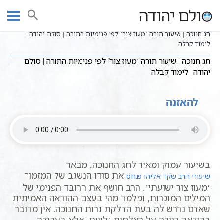
Ski
שיעורי וידאו
חגים ומועדים לפי הזוהר
חנוכה
עמוד ראשי
t
שיעורי קבלה כתבי אשלג
conten
חג חנוכה | שיעור תורה ‘מעוז צור’ לפי פנימיות התורה | סולם יהודה |
לימוד קבלה
חג חנוכה | שיעור תורה ‘מעוז צור’ לפי פנימיות התורה | סולם
יהודה | לימוד קבלה
להאזנה
בשיעור עמוק ומאיר לחג החנוכה, מבאר
את סודו הנשגב של המזמור
שיעורי הרב שקד אליהו פנחס
‘מעוז צור ישועתי’. הרב חושף את הרובד הפנימי של
המילים המוכרות, ומלמד מהי בעצם ההודאה האמיתית
שאדם נדרש לה בעת הדלקת נרות החנוכה. אין מדובר
בהודאה רגילה על הצלחות גלויות, אלא בעבודה