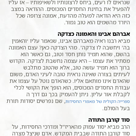
שנראים לו רעים, ביחס לרצונותיו ולשאיפותיו – אז עליו
להפעיל את בחינת החסדים המכוסים. ההודאה במצב
כזה היא הודאה למעלה מהדעת, אמונה צרופה שכל
היורד מהשמים הוא טוב גמור.
אברהם אבינו והאמונה כצדקה
מביא רבנו ראיה מאברהם אבינו, שנאמר עליו ‘והאמין
בה’ ויחשבה לו צדקה’. מהי הצדקה כאן? עצם האמונה
בהשם, שהוא תמיד נותן חסד וטוב, גם כאשר הוא
מסתיר את עצמו – היא עצמה נחשבת לצדקה. הקדוש
ברוך הוא תמיד עושה טוב, אלא שהטוב מתלבש
לעיתים בצורה שאינה נראית טובה לעיני האדם, משום
שהאדם אינו מותאם אליו. כשהאדם נוטל על עצמו את
עבודת החסדים המכוסים, הוא הופך את הקושי לכלי
לקבלת אור עליון. ניתן להעמיק בכך גם דרך ה
, שם נפרשים יסודות תורת
ספרייה הקולית של מאמרי החסידות
בעל הסולם.
סוד קורבן התודה
הרב מביא יסוד עמוק מהאריז”ל ומדרכי החסידות, על
סוד קורבן התודה שבבית המקדש. אדם שניצל מצרה