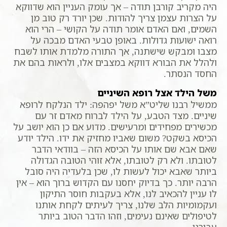
היה מקריב קורבן תודה – אך עומק העניין הוא שדווקא
על הצרות עצמן צריך להודות. שכן יורד רק טוב מן
השמים, ואם האדם אומר תודה על הקושי – הרי הוא
רואה ישועות גדולות. באופן טבעי האדם מבכה על
מצבו ומבקש שישתנה, אך התורה מלמדת אותו לשבח
ולהלל את הבורא דווקא במצבים אלו, ולראות בהם את
החסד הנסתר.
משל הילד אצל רופא השיניים
ממשיל רבנו שליט”א משל יפהפה: ילד הנלקח לרופא
שיניים. מצד הטבע, על הילד לברוח מאדם זר עם
מכשירים מפחידים ומרעישים. מדוע אם כן הוא יושב על
הכיסא בשקט? משום שאביו מחזיק את ידו. הילד יודע
שאם אבא שם אותו על הכיסא הזה – בוודאי הדבר
לטובתו. ולא רק לטובתו, אלא זוהי הטובה הגדולה
ביותר שאבא יכול לעשות לו, שכן בלעדיה היה סובל
הרבה יותר. כך בדיוק יחסנו עם הקדוש ברוך הוא – אין
לו עניין להכאיב לנו, אלא בעקבות חוסר התיקון
ועקמומיות הלב שלנו, צריך לעיתים לקחת אותנו
לטיפולים שאינם נעימים, וזהו הדבר הטוב ביותר
עבורנו.