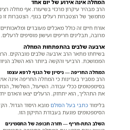
המחלה אינה אירוע של יום אחד
הרב מבהיר עיקרון מרכזי בשיעורו. אף מחלה רצי
מתמשך של הצטברות רעלים בגוף. הצטברות זו נקר
אורח חיים זה כולל מאכלים מעובדים ומלאכותיים.
מרובה, תבלינים חריפים ועישון מוסיפים לרעלים. 
ארבעה שלבים בהתפתחות המחלה
בשיחתו מתאר הרב ארבעה שלבים מובהקים. הראש
הממושכת. הרביעי והקשה ביותר הוא השלב הניווני
המחלה החריפה — ניסיון של הגוף לרפא עצמו
הרב מסביר בעדינות כי המחלה החריפה אינה אויב
בסימפטומים ככלי עבודה. השיעול, השלשול, הנז
את התהליך, הוא יתחזק. הרעלים יצאו והאדם יחז
בלימוד
כתבי בעל הסולם
מובא היסוד הגדול. הקד
הסימפטומים פוגעת בעבודת התיקון הזו.
השלב התת-חריף — חזרה תכופה של התסמינים