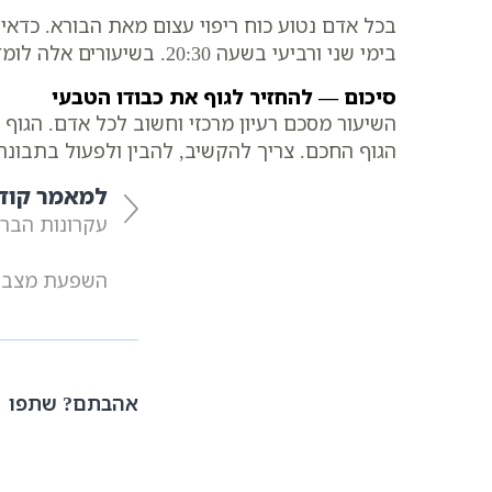
בכל אדם נטוע כוח ריפוי עצום מאת הבורא. כדאי
בימי שני ורביעי בשעה 20:30. בשיעורים אלה לומדים לחבר תורה, נפש ובריאות. ההזמנה פתוחה לכל המעוניין להצטרף ולגדול.
סיכום — להחזיר לגוף את כבודו הטבעי
השיעור מסכם רעיון מרכזי וחשוב לכל אדם. הגוף
הגוף החכם. צריך להקשיב, להבין ולפעול בתבונה
למאמר קוד
עקרונות הברי
השפעת מצבי ה
אהבתם? שתפו