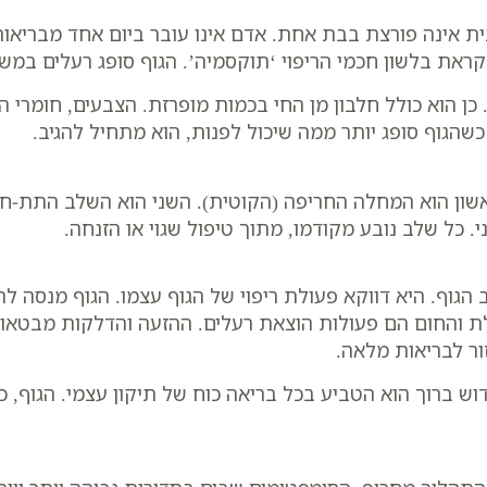
נית אינה פורצת בבת אחת. אדם אינו עובר ביום אחד מבריא
את בלשון חכמי הריפוי ‘תוקסמיה’. הגוף סופג רעלים במשך
 כן הוא כולל חלבון מן החי בכמות מופרזת. הצבעים, חומרי ה
כשהגוף סופג יותר ממה שיכול לפנות, הוא מתחיל להגיב.
ון הוא המחלה החריפה (הקוטית). השני הוא השלב התת-חרי
. כל שלב נובע מקודמו, מתוך טיפול שגוי או הזנחה.
 הגוף. היא דווקא פעולת ריפוי של הגוף עצמו. הגוף מנסה 
לת והחום הם פעולות הוצאת רעלים. ההזעה והדלקות מבטאות
ור לבריאות מלאה.
וש ברוך הוא הטביע בכל בריאה כוח של תיקון עצמי. הגוף, כ