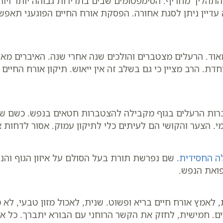
ליך מחריף. הסימפטומים שבים בתדירות גבוהה יותר ויותר
ה עדיין ניתן לסגת אחורה. הפסקת אורח החיים הפוגעני תאפש
וד. הרעלים מצטברים והולכים שנה אחרי שנה. האיברים מאב
 הרב מציין כי גם בשלב זה אין ייאוש. תיקון אורח החיים 
טברות הרעלים בגוף מקבילה להצטברות חטאים בנפש. כשם 
מי. הצער והקושי הם לעיתים כלי לתיקון עמוק. אסור לדחות
לה החסידית
. שם נפרשת תורת בעל הסולם על איזון הגוף והנפ
פואת הנפש.
לאמץ אורח חיים בריא ופשוט. שנית, לאכול מזון טבעי, לא 
יים. חמישית, לחזק את הקשר הרוחני עם הבורא יתברך. כל א