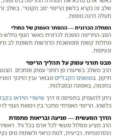
כאשר אדם מדכא את המחלה החריפה בתרופות, התה
שלב זה נקרא בלשון הריפוי ‘סב הקוטי’. בשלב ז
תעלה דרגה נוספת.
המחלה הכרונית — ההסתר העמוק של החולי
הסב-החריפה הופכת לכרונית כאשר הגוף נחלש מא
מחלות קשות וממושכות הדורשות תשומת לב מיוחדת.
ונעימות.
מבט תורני עמוק על תהליך הריפוי
הרב משלב בשיעורו פן רוחני עמוק ומחכים. הצ
תיקון. ב
מושגים הקבליים
מבואר ענין הזיכוך הפני
בחכמה, באמונה ובסבלנות.
ניתן להעמיק בתפיסה זו דרך
שיעורי הוידאו בקב
כלשהו. הריפוי האמיתי מחבר בין רפואת הגוף לר
הדרך המעשית — מניעה ובריאות מתמדת
הרב מציע מסלול מעשי לכל אדם בכל גיל. ראשית, 
ההזדמנויות. רביעית, לנוח כראוי ולשתות מים נק