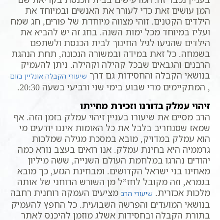
המן עושים זאת כדי לעורר את האנשים ובמיוחד את
הילדים הקטנים. זוהי מצווה מיוחדת של פורים, חג שמח
ועליז במיוחד מכל ימות השנה. בחג זה יש להביא את
הילדים שהגיעו לגיל החינוך לבית הכנסת ולשתפם
בשמחה. כל זאת במידה ובמשורה הנכונה, תחת הנהגת
הרבנים והגבאים שבכל קהילה וקהילה. ניתן להעמיק
בנושאי הקבלה והחסידות גם דרך
שיעורי הקבלה אונליין בזום
, המתקיימים מדי שבוע בימי שני ורביעי בשעה 20:30.
זיהוי עמלק בדורנו וזכירת מחייתו
הרב מסיים את שיעורו בעניין זיהוי עמלק בזמן הזה. אף
שמאז שסנחריב בלבל את כל האומות איננו יודעים מי
הוא עמלק במדויק, מובא במסכת מגילה שמלכות
גרממיה היא בחינת עמלק. אנו רואים בעצב נורא כמה
יהודים נהרגו במלחמת העולם השנייה, ששה מיליון
מאחינו בני ישראל הקדושים. ומבחינת הגזע, כך מובא
בגמרא, וזה מקובל לחז”ל מן השורש הרוחני של אותה
מלכות אכזרית.
מציעים העמקה רוחנית רחבה
שיעורי הרב
בנושאי המועדים והפרשה השבועית. כל החפץ להעמיק
בתורת הקבלה ובחסידות אשלג מוזמן להיכנס לאתר