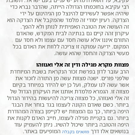
רבי עקיבא בחוכמתו הגדולה הייתה, שהדבר נברא כדי
שיהיה אפשר לעשירים להינצל מן הגיהינום על ידי
הצדקה. רעיון יסודי זה מלמד שהמקבל את הצדקה הוא
זה העושה את הטובה האמיתית לנותן ולא להפך.
עיקרון זהה קיים גם בנתינה לבית המקדש, שהאדם
התורם איננו אלא עושה חסד עם עצמו ולא חסד עם
המקום. ידיעה עמוקה זו צריכה ללוות את האדם בכל
מעשי הצדקה והחסד שהוא עושה.
מצוות מקרא מגילה ודין זה אלי ואנווהו
הרב עובר לדון בפרשת זכור הנקראת בשבת המיוחדת
שלפני פורים. ישנה מצוות עשה מן התורה לזכור את
אשר עשה לנו עמלק, ועל כן יש להידר במיוחד בקיום
מצווה זו. הגמרא מלמדת אותנו את העיקרון הגדול של
זה אלי ואנווהו, כל מצווה צריכה להיעשות בהידור הגדול
ביותר. כשם שאדם הקונה לעצמו בגד בוחר את הבגד
היפה ביותר, כך גם המצוות יש לקיימן בצורה המהודרת
ביותר. גם בקניית מגילה לעצמו, חייב האדם לקנות את
היפה והטובה ביותר שיכול להשיג. ניתן להעמיק עוד
בנושאים אלו דרך
המופיעים באתר.
מושגים בקבלה