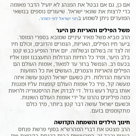
אם כן, גם אם נבטל את המנהג לא יועיל הדבר מאומה
כדי לרצות את שונאי ישראל. שיעורים נוספים בנושאי
המועדים ניתן לשמוע ב
.
חגי ישראל לפי הזוהר
משל הפילים והאריות מן היער
הרב מביא משל מאיר עיניים שמובא בספרי המוסר.
ביער חיו הפילים, האריות, הנמרים והדובים, וכולם חיו
זה לצד זה בשלום ובשלווה. יום אחד הופיע כבש קטן
בלב היער, ומיד כל החיות הגדולות התעצבנו ופנו אליו
בכעס רב. הנמשל ברור עד למאוד, אומות העולם הם
הפילים והאריות והנמרים, העושים את כל הזוועות
והרעות הגדולות. רק כשעם ישראל הקטן עושה איזה
מעשה קל, מיד כל אומות העולם קופצות עליו ומגנות
אותו בקול רעש גדול. די לבדוק את ההיסטוריה ולראות
כמה מיליונים נהרגו על ידי אומות העולם השונות.
וכשעם ישראל עושה דבר קטן ביותר, מיד כולם
מתקוממים בזעם.
חינוך הילדים והשמחה הקדושה
הרב מצטט את דברי המהרש”א בסוף פרשת פנחס
בעניין נכבד זה. המרעישים בבית הכנסת בקריאת שם