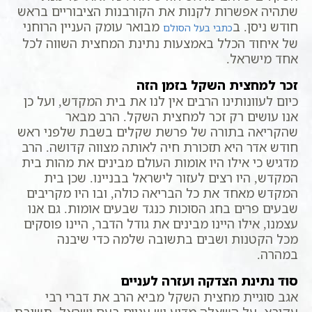
שתהיה אפשרות לקנות את הקורבנות הציבוריים בראש
חודש ניסן. ב
מבואר עומק העניין הרוחני
כתבי בעל הסולם
של איחוד הכלל באמצעות נתינת המחצית השווה לכל
אחד מישראל.
זכר למחצית השקל בזמן הזה
כיום לעוונותינו הרבים אין לנו את בית המקדש, ועל כן
אנו עושים רק זכר למחצית השקל. הרב מבאר
שהקריאה בתורה של פרשת שקלים בשבת שלפני ראש
חודש אדר היא תזכורת חיה לאותה מצווה קדושה. הרב
מדגיש כי אילו היו אומות העולם מבינים את מהות בית
המקדש, היו רצים לעזור לישראל בבניינו. שכן בית
המקדש מאחד את כל הבריאה כולה, ובו היו מקריבים
שבעים פרים בחג הסוכות כנגד שבעים אומות. גם אנו
עצמנו, אילו היינו מבינים את גודל הדבר, היינו פוסקים
מכל הקטנות ושבים בתשובה שלמה כדי שיבנה
במהרה.
סוד נתינת הצדקה ועזרה לעניים
אגב סוגיית מחצית השקל מביא הרב את דברי רבי
עקיבא, על השאלה מדוע יש עניים בעם ישראל. תשובת