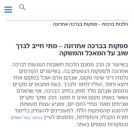
Ski
עמוד ראשי
שיעורי וידאו
שיעורי הלכה
הלכות ברכות
t
הלכות ברכות – ספקות בברכה אחרונה
conten
הלכות ברכות – ספקות בברכה אחרונה
ספקות בברכה אחרונה – מתי חייב לברך
שוב על המאכל והמשקה
בשיעור זה הרב מסכם הלכות חשובות הנוגעות לברכה
אחרונה ולספקות הנפוצים בה. בשיעורים הקודמים
נלמדו דיני שינוי מקום, שבהם אדם אוכל במקום אחד
ויוצא וחוזר, ועליו לחזור ולברך. כעת מתבארים מקרים
נוספים שבהם נולד ספק בחיוב הברכה, אף שהאדם
נשאר באותו מקום ואינו זז ממנו. הרב סוקר מקרים
שכיחים מאוד מחיי היום-יום, ומציע עצות מעשיות
להימנע מהספקות הללו. למעוניינים להעמיק בלימוד
תורת הקבלה והחסידות, מוזמנים לעיין
בכתבי בעל הסולם
ובמקורות נוספים באתר.