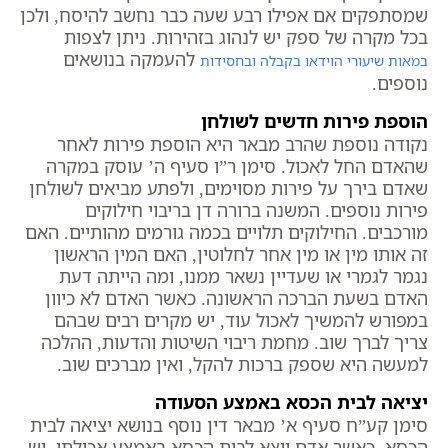
שמסתפקים אם אפילו רבע שעה כבר נחשב להיסח, ולכן
בכל מקרה של ספק יש לנהוג בזהירות. ניתן לצפות
להעמקה בנושאים
במאות שיעורי הוידאו בקבלה ובחסידות
נוספים.
הוספת פירות חדשים לשולחן
נקודה נוספת שהרב מבאר היא הוספת פירות לאחר
שהאדם החל לאכול. סימן ר”ו סעיף ה’ עוסק במקרה
שאדם בירך על פירות מסוימים, ולפתע מביאים לשולחן
פירות נוספים. המשנה ברורה דן בריבוי חילוקים
מורכבים. החילוקים תלויים בכמה גורמים מהותיים. האם
זה אותו מין או מין אחר לחלוטין, האם המין הראשון
נגמר לגמרי או שעדיין נשאר ממנו, ומה הייתה דעת
האדם בשעת הברכה הראשונה. כאשר האדם לא כיוון
במפורש להמשיך לאכול עוד, יש מקרים רבים שבהם
צריך לברך שוב. מחמת ריבוי השיטות והדעות, ההלכה
למעשה היא שספק ברכות להקל, ואין מברכים שוב.
יציאה לבית הכסא באמצע הסעודה
סימן קע”ח סעיף א’ מבאר דין נוסף בנושא יציאה לבית
הכסא. כאשר אדם יוצא לבית הכסא באמצע אכילתו, יש