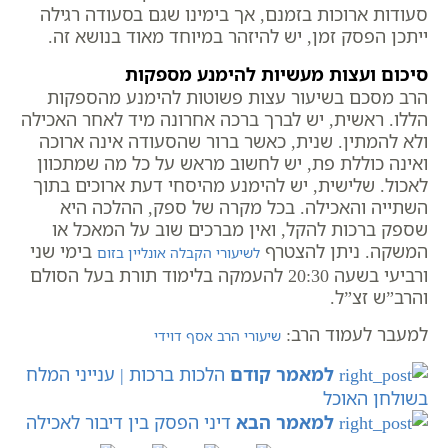
סעודות ארוכות בזמנם, אך בימינו שגם בסעודה רגילה
ייתכן הפסק זמן, יש להיזהר במיוחד מאוד בנושא זה.
סיכום ועצות מעשיות להימנע מספקות
הרב מסכם בשיעור עצות פשוטות להימנע מהספקות
הללו. ראשית, יש לברך ברכה אחרונה מיד לאחר האכילה
ולא להמתין. שנית, כאשר ברור שהסעודה אינה ארוכה
ואינה כוללת פת, יש לחשוב מראש על כל מה שמתכוון
לאכול. שלישית, יש להימנע מהיסחי דעת ארוכים בתוך
השתייה והאכילה. בכל מקרה של ספק, ההלכה היא
שספק ברכות להקל, ואין מברכים שוב על המאכל או
המשקה. ניתן להצטרף
בימי שני
לשיעורי הקבלה אונליין בזום
ורביעי בשעה 20:30 להעמקה בלימוד תורת בעל הסולם
והרב”ש זצ”ל.
למעבר לעמוד הרב:
שיעורי הרב אסף דוידי
למאמר קודם
הלכות ברכות | ענייני המלח
בשולחן האוכל
למאמר הבא
דיני הפסק בין דיבור לאכילה