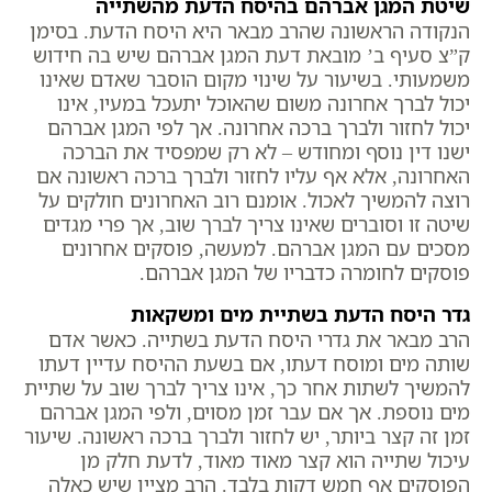
שיטת המגן אברהם בהיסח הדעת מהשתייה
הנקודה הראשונה שהרב מבאר היא היסח הדעת. בסימן
ק”צ סעיף ב’ מובאת דעת המגן אברהם שיש בה חידוש
משמעותי. בשיעור על שינוי מקום הוסבר שאדם שאינו
יכול לברך אחרונה משום שהאוכל יתעכל במעיו, אינו
יכול לחזור ולברך ברכה אחרונה. אך לפי המגן אברהם
ישנו דין נוסף ומחודש – לא רק שמפסיד את הברכה
האחרונה, אלא אף עליו לחזור ולברך ברכה ראשונה אם
רוצה להמשיך לאכול. אומנם רוב האחרונים חולקים על
שיטה זו וסוברים שאינו צריך לברך שוב, אך פרי מגדים
מסכים עם המגן אברהם. למעשה, פוסקים אחרונים
פוסקים לחומרה כדבריו של המגן אברהם.
גדר היסח הדעת בשתיית מים ומשקאות
הרב מבאר את גדרי היסח הדעת בשתייה. כאשר אדם
שותה מים ומוסח דעתו, אם בשעת ההיסח עדיין דעתו
להמשיך לשתות אחר כך, אינו צריך לברך שוב על שתיית
מים נוספת. אך אם עבר זמן מסוים, ולפי המגן אברהם
זמן זה קצר ביותר, יש לחזור ולברך ברכה ראשונה. שיעור
עיכול שתייה הוא קצר מאוד מאוד, לדעת חלק מן
הפוסקים אף חמש דקות בלבד. הרב מציין שיש כאלה