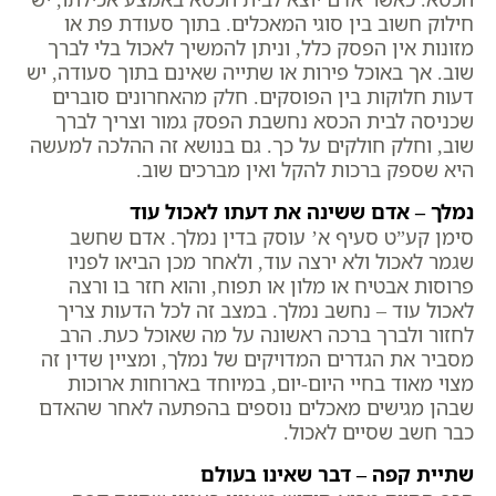
חילוק חשוב בין סוגי המאכלים. בתוך סעודת פת או
מזונות אין הפסק כלל, וניתן להמשיך לאכול בלי לברך
שוב. אך באוכל פירות או שתייה שאינם בתוך סעודה, יש
דעות חלוקות בין הפוסקים. חלק מהאחרונים סוברים
שכניסה לבית הכסא נחשבת הפסק גמור וצריך לברך
שוב, וחלק חולקים על כך. גם בנושא זה ההלכה למעשה
היא שספק ברכות להקל ואין מברכים שוב.
נמלך – אדם ששינה את דעתו לאכול עוד
סימן קע”ט סעיף א’ עוסק בדין נמלך. אדם שחשב
שגמר לאכול ולא ירצה עוד, ולאחר מכן הביאו לפניו
פרוסות אבטיח או מלון או תפוח, והוא חזר בו ורצה
לאכול עוד – נחשב נמלך. במצב זה לכל הדעות צריך
לחזור ולברך ברכה ראשונה על מה שאוכל כעת. הרב
מסביר את הגדרים המדויקים של נמלך, ומציין שדין זה
מצוי מאוד בחיי היום-יום, במיוחד בארוחות ארוכות
שבהן מגישים מאכלים נוספים בהפתעה לאחר שהאדם
כבר חשב שסיים לאכול.
שתיית קפה – דבר שאינו בעולם