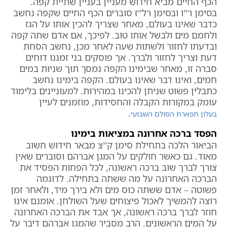
הכף החיים מביא חידוש מעניין בעניין שתיית קפה.
בסימן ר”ו ובסימן רל”ז סוברים הכף החיים שקפה נחשב
כדבר שאינו בעולם, מאחר שצריך להכין אותו על הגז
ולחמם מים ולבשל אותו טוב. לפיכך, אם אדם שתה קפה
ובדעתו לחזור ולשתות שעה לאחר מכן, נחשב הסחת
דעת וצריך לחזור ולברך. אך פוסקים בני זמננו דוחים
סברה זו, מאחר שבימינו הקפה נמסך תוך שניות במים
חמים, ואינו דבר שאינו בעולם. הקפה בימינו נחשב
כתבלין פשוט שניתן להכינו במהירות. למעוניינים בלימוד
עומק במקורות הקבלה והחסידות, מוזמנים לעיין
.
בעלון תפארת הסולם השבועי
הפסד ברכה אחרונה במציאות בימינו
הביאור הלכה בתחילת סימן ק”צ מבאר חידוש חשוב
מאוד. גם כאשר חולקים על המגן אברהם וסוברים שאין
צורך לברך שוב ברכה ראשונה, לכל הפחות הפסיד את
הברכה האחרונה על מה ששתה בתחילה. לדוגמה
פשוטה – אדם ששתה כוס מים ולא בירך מיד, ולאחר זמן
רוצה להמשיך לאכול פיצוחים שעל השולחן. אומנם אינו
חוזר לברך ברכה ראשונה, אך אבד את הברכה האחרונה
על המים הראשונים. הרב מסביר שהמגן אברהם דיבר על