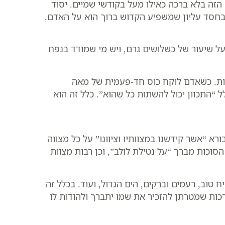
זה בלא ברכה כאילו מעל בקודשי שמיים. יסוד
בחסד עליון שמשפיע הקדוש ברוך הוא על האדם.
ל שיעור של כשלושים גרם, ויש מי שמודד בנפח
ונות. כשאדם לוקח כוס חד-פעמית של מאה
ל “התכוון יכול להשתות כל שהוא”. כלל זה הוא
רא “אשר קידשנו במצוותיו וציוונו” על כל מצווה
סוכות מברך “על נטילת לולב”, וכן רבות מצוות
טוב, רעמים וברקים, הים הגדול, ועוד. בכלל זה
רכות שמטרתן להזכיר את שמו יתברך ולהודות לו