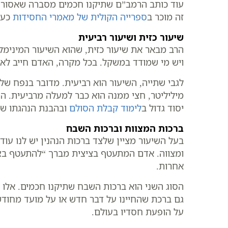
עוד כותב הרמב”ם שתיקנו חכמים מסברה שאסור לא
זה מוכר ב
ספרייה הקולית של מאמרי החסידות
כעק
שיעור כזית ושיעור רביעית
הרב מבאר את שיעור כזית, שהוא השיעור המינימל
ויש מי שמודד במשקל. בכל מקרה, האדם חייב לאכ
לגבי שתייה, השיעור הוא רביעית. מדובר בנפח של
מיליליטר, חצי ממנה הוא כבר למעלה מרביעית. הרב
יסוד גדול ב
לימוד קבלת הסולם
ובהבנת הנהגתו של
ברכות המצוות וברכות השבח
בעל השיעור מציין שלצד ברכות הנהנין יש לנו עוד 
ומצווה. אדם המתעטף בציצית מברך “להתעטף בציצי
אחרות.
הסוג השני הוא ברכות השבח שתיקנו חכמים. אלו ה
גם ברכת שהחיינו על דבר חדש או על מועד מחודש.
על הופעת חסדיו בעולם.