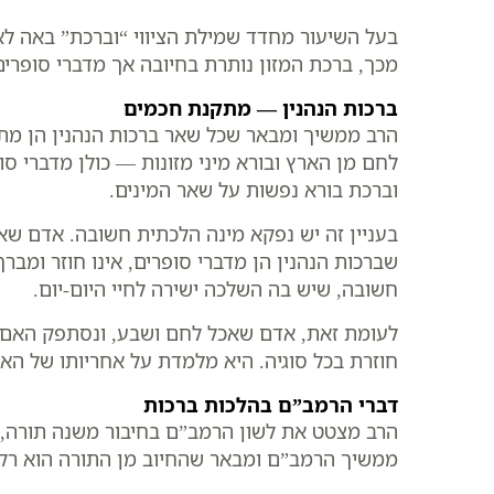
בעל השיעור מחדד שמילת הציווי “וברכת” באה לא
מכך, ברכת המזון נותרת בחיובה אך מדברי סופרים ב
ברכות הנהנין — מתקנת חכמים
הרב ממשיך ומבאר שכל שאר ברכות הנהנין הן מתק
לחם מן הארץ ובורא מיני מזונות — כולן מדברי ס
וברכת בורא נפשות על שאר המינים.
בעניין זה יש נפקא מינה הלכתית חשובה. אדם שא
שברכות הנהנין הן מדברי סופרים, אינו חוזר ומב
חשובה, שיש בה השלכה ישירה לחיי היום-יום.
לעומת זאת, אדם שאכל לחם ושבע, ונסתפק האם בי
חוזרת בכל סוגיה. היא מלמדת על אחריותו של הא
דברי הרמב”ם בהלכות ברכות
הרב מצטט את לשון הרמב”ם בחיבור משנה תורה, ב
ממשיך הרמב”ם ומבאר שהחיוב מן התורה הוא רק כ