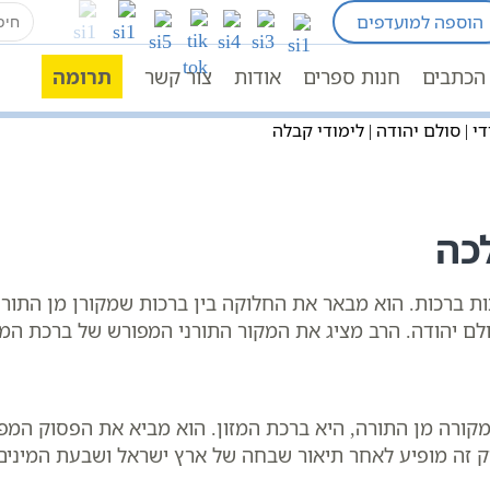
earch
הוספה למועדפים
for:
שיעורי הלכה
הלכות ברכות
רב אסף דוידי | סולם יהודה | לימודי קבלה
הכתבים
חנות ספרים
אודות
צור קשר
תרומה
די | סולם יהודה | לימודי קבלה
כה
ת ברכות. הוא מבאר את החלוקה בין ברכות שמקורן מן התורה
ם יהודה. הרב מציג את המקור התורני המפורש של ברכת המזו
קורה מן התורה, היא ברכת המזון. הוא מביא את הפסוק המפ
ק זה מופיע לאחר תיאור שבחה של ארץ ישראל ושבעת המינים.