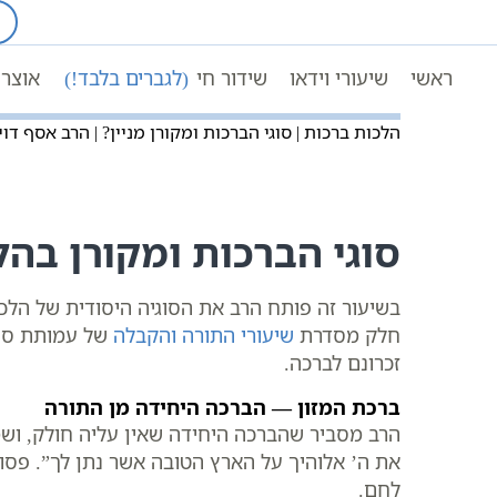
Ski
t
עמוד ראשי
שיעורי וידאו
conten
הלכות ברכות | סוגי הברכות ומקורן מניין? | ה
ראשי
שיעורי וידאו
שידור חי
(לגברים בלבד!)
אוצר 
הלכות ברכות | סוגי הברכות ומקורן מניין? | הרב אסף דוי
סוגי הברכות ומקורן בהל
בשיעור זה פותח הרב את הסוגיה היסודית של הלכו
חלק מסדרת
שיעורי התורה והקבלה
של עמותת סול
זכרונם לברכה.
ברכת המזון — הברכה היחידה מן התורה
הרב מסביר שהברכה היחידה שאין עליה חולק, ושמ
את ה’ אלוהיך על הארץ הטובה אשר נתן לך”. פסו
לחם.