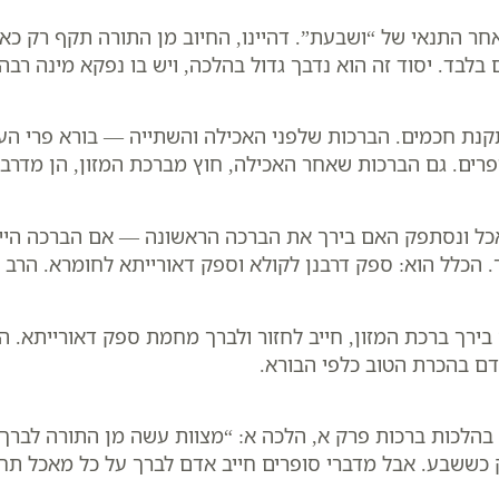
חר התנאי של “ושבעת”. דהיינו, החיוב מן התורה תקף רק כ
לבד. יסוד זה הוא נדבך גדול בהלכה, ויש בו נפקא מינה רבה ל
נת חכמים. הברכות שלפני האכילה והשתייה — בורא פרי העץ,
ופרים. גם הברכות שאחר האכילה, חוץ מברכת המזון, הן מדרב
כל ונסתפק האם בירך את הברכה הראשונה — אם הברכה הייתה
רך. הכלל הוא: ספק דרבנן לקולא וספק דאורייתא לחומרא. הר
רך ברכת המזון, חייב לחזור ולברך מחמת ספק דאורייתא. הב
דם בהכרת הטוב כלפי הבורא.
הלכות ברכות פרק א, הלכה א: “מצוות עשה מן התורה לברך 
ששבע. אבל מדברי סופרים חייב אדם לברך על כל מאכל תחיל