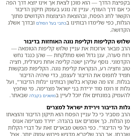
בקפיצת הדרך — הוא מוכן לצאת אך אינו יוצא דרך הפה
כי אם דרך העורף. עניין זה נוגע בעומק תיקון הדיבור
הקשור לחג הפסח, ובהוצאת הניצוצות הקדושים מתוך
הגלות, כפי שלימדו רבותינו ב
ובדרך אשלג
כתבי בעל הסולם
הקדושה.
שלוש הקליפות וקליפת נוגה האוחזות בדיבור
הרב מבאר ארוכות את עניין שלוש קליפות הטומאה —
רוח סערה, ענן גדול ואש מתלקחת — שהן כנגד נחש
הקדמוני. נוסף עליהן ישנה קליפה אחת ניטרלית, חציה
טוב וחציה רע, הנקראת קליפת נוגה. הקליפות מבקשות
תמיד לתפוס את הדיבור לעצמן, כדי שיהיה הדיבור
בגלות. זהו מה שנקרא בלשון רבותינו “גלות הדיבור”, ועל
גלות זו רומז סוד ירידת בני ישראל מצרימה. מי שחפץ
להעמיק במונחים אלו יוכל לעיין ב
שבאתר.
מושגים בקבלה
גלות הדיבור וירידת ישראל למצרים
הרב מסביר כי כל עניין הפסח הוא תיקון הדיבור והוצאתו
מן הגלות. כך אומרים אנו בהגדה: “וירד מצרימה אנוס
על פי הדיבור”. כפי הפשט מבארים זאת על דברי הקלות
שברחו, אך הרב שליט”א מדגיש פירוש עמוק יותר. אצל