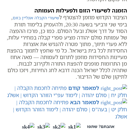
הזמנה לשיעורי הזום ולפעילות העמותה
הציבור הקדוש מוזמן להצטרף ל
,
שיעורי הקבלה אונליין בזום
בימי שני ורביעי בשעה 20:30, ולהעמיק בלימוד תורת
הסוד על דרך אשלג ובעל הסולם. כמו כן, מרכז ההפצה
של עמותת סולם יהודה מציע ספרי קבלה במחירי עלות,
ללא פערי תיווך, מתוך מטרה להנגיש את אוצרות
החסידות לכל בית בישראל. כל מי שחפץ לתמוך בהפצת
מעיינות החסידות מוזמן לתרום לעמותה — מאה אחוז
מן התרומות מופנים להפצת התורה ולקירוב לבבות.
שתהיה לכלל ישראל הכנה דרבא לחג החירות, ויזכו כולם
לתיקון שלם של הדיבור.
למאמר קודם
פתיחה לחכמת הקבלה |
חלק יח | סולם יהודה | לימוד עפ”י הזוהר הקדוש | אשלג
למאמר הבא
פתיחה לחכמת הקבלה |
חלק יט | בעה”ס | סולם יהודה | לימוד הזוהר הקדוש |
אשלג
אהבתם? שתפו