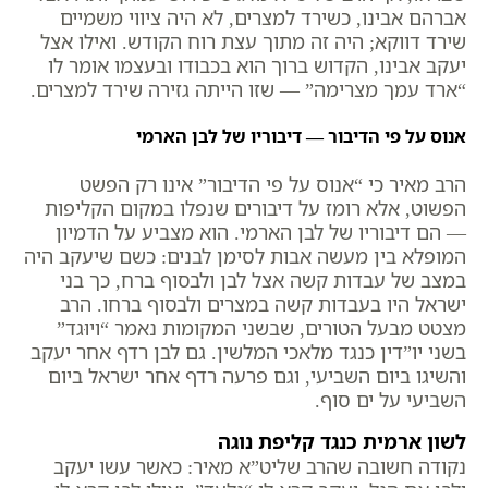
אברהם אבינו, כשירד למצרים, לא היה ציווי משמיים
שירד דווקא; היה זה מתוך עצת רוח הקודש. ואילו אצל
יעקב אבינו, הקדוש ברוך הוא בכבודו ובעצמו אומר לו
“ארד עמך מצרימה” — שזו הייתה גזירה שירד למצרים.
אנוס על פי הדיבור — דיבוריו של לבן הארמי
הרב מאיר כי “אנוס על פי הדיבור” אינו רק הפשט
הפשוט, אלא רומז על דיבורים שנפלו במקום הקליפות
— הם דיבוריו של לבן הארמי. הוא מצביע על הדמיון
המופלא בין מעשה אבות לסימן לבנים: כשם שיעקב היה
במצב של עבדות קשה אצל לבן ולבסוף ברח, כך בני
ישראל היו בעבדות קשה במצרים ולבסוף ברחו. הרב
מצטט מבעל הטורים, שבשני המקומות נאמר “ויוּגד”
בשני יו”דין כנגד מלאכי המלשין. גם לבן רדף אחר יעקב
והשיגו ביום השביעי, וגם פרעה רדף אחר ישראל ביום
השביעי על ים סוף.
לשון ארמית כנגד קליפת נוגה
נקודה חשובה שהרב שליט”א מאיר: כאשר עשו יעקב