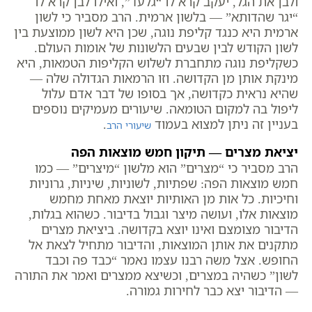
ולבן את הגל, יעקב קרא לו “גלעד”, ואילו לבן קרא לו
“יגר שהדותא” — בלשון ארמית. הרב מסביר כי לשון
ארמית היא כנגד קליפת נוגה, שכן היא לשון ממוצעת בין
לשון הקודש לבין שבעים הלשונות של אומות העולם.
כשקליפת נוגה מתחברת לשלוש הקליפות הטמאות, היא
מינקת אותן מן הקדושה. וזו הרמאות הגדולה שלה —
שהיא נראית כקדושה, אך בסופו של דבר אדם עלול
ליפול בה למקום הטומאה. שיעורים מעמיקים נוספים
בעניין זה ניתן למצוא בעמוד
.
שיעורי הרב
יציאת מצרים — תיקון חמש מוצאות הפה
הרב מסביר כי “מצרים” הוא מלשון “מיצרים” — כמו
חמש מוצאות הפה: שפתיות, לשוניות, שיניות, גרוניות
וחיכיות. כל אות מן האותיות יוצאת מאחת מחמש
מוצאות אלו, ועושה מיצר וגבול בדיבור. כשהוא בגלות,
הדיבור מצומצם ואינו יוצא בקדושה. ביציאת מצרים
מתקנים את אותן המוצאות, והדיבור מתחיל לצאת אל
החופש. אצל משה רבנו עצמו נאמר “כבד פה וכבד
לשון” כשהיה במצרים, וכשיצא ממצרים ואמר את התורה
— הדיבור יצא כבר לחירות גמורה.