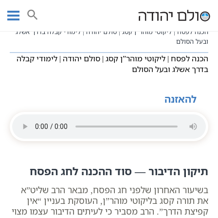
Ski
עמוד ראשי
שיעורי וידאו
חגים ומועדים לפי הזוהר
t
פסח בדרך הקבלה
שיעורים בכתבי ברסלב
conten
הכנה לפסח | ליקוטי מוהר”ן קסג | סולם יהודה | לימודי קבלה בדרך אשלג
ובעל הסולם
הכנה לפסח | ליקוטי מוהר”ן קסג | סולם יהודה | לימודי קבלה
בדרך אשלג ובעל הסולם
להאזנה
תיקון הדיבור — סוד ההכנה לחג הפסח
בשיעור האחרון שלפני חג הפסח, מבאר הרב שליט”א
את תורה קסג בליקוטי מוהר”ן, העוסקת בעניין “אין
קפיצת הדרך”. הרב מסביר כי לעיתים הדיבור עצמו מצוי