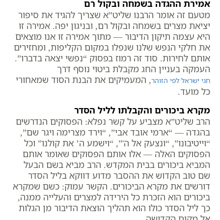
אמירת ההגדה בשמחה ובקול רם
מטעם זה אומר הרבנו שליט”א שצריך להגיד את סיפור
יציאת מצרים בשמחה ובקול רם, ובניגון יפה. אמירה זו
היא עצמה תיקון הדיבור — מתוך אמירה זו אנו מוצאים
את חלקי הנפש שלנו שנפלו במקום הקליפות, ומחזירים
אותם לחירות. סוד זה רמוז בפסוק “נפשי יצאה בדברו”.
העמקה בעניין החג מקבלת ביטוי נוסף דרך
, המעמיקים את הבנת הסוד שמאחורי
חגי ישראל לפי הזוהר
כל מועד.
מקרא ביכורים והקבלתו לליל הסדר
הרב שליט”א מצביע על קשר נפלא: הפסוקים הנדרשים
בהגדה — “ארמי אובד אבי”, “וירד מצרימה ויגר שם”,
“וייטיבונו”, “ונצעק אל ה'”, “וישמע ה’ את קולנו” וכל
הפסוקים האלה — אלו אותם הפסוקים שאומר אותם
המביא ביכורים בבית המקדש. הרב מביא בשם הבעל
שם טוב הקדוש את ההסבר מדוע דווקא בליל הסדר
דורשים את מקרא הביכורים. הקשר עמוק: כשם שמקרא
ביכורים הוא הזכרת כל הירידה למצרים והעלייה ממנה,
כך ליל הסדר כולו הוא תהליך הוצאת הדיבור מן הגלות
אל מקום הקדושה.