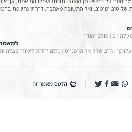
מבוססת על החשש מן ההיזק. תורתו ועמלו הם אמת, אך אי
 של טוב ומיטיב, ואל התשובה מאהבה. דרך זו נחשפת בהמ
ם
לה | ב | סולם יהודה
למאמר 
עלותך | הרב שקד אליהו פנחס | סולם יהודה לימודי קבלה וח
הדפס מאמר זה