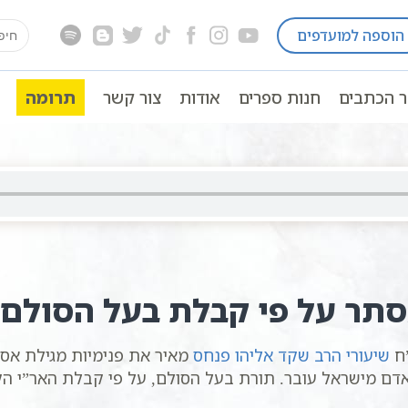
earch
הוספה למועדפים
ם לפי הזוהר
פורים
ההסתרה שבמגילה | א | סולם יה
for:
ר הכתבים
חנות ספרים
אודות
צור קשר
תרומה
תר על פי קבלת בעל הסולם
”ח
שיעורי הרב שקד אליהו פנחס
מאיר את פנימיות מגילת אסתר
 אדם מישראל עובר. תורת בעל הסולם, על פי קבלת האר”י ה