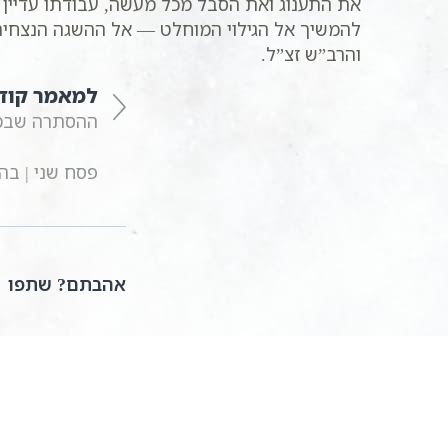
את התענוג ואת הסבל מכל מעשה, עבודתו עדיין 
להמשיך אל הגילוי המוחלט — אל ההשגה הנצחית
והרב”ש זצ”ל.
למאמר קוד
ההסתרה שבמגי
פסח שני | בה
אהבתם? שתפו