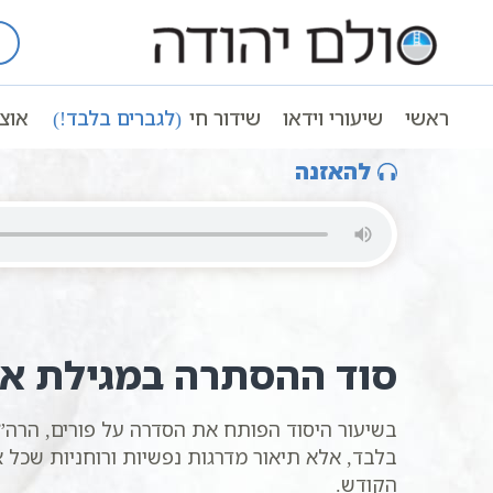
Ski
t
עמוד ראשי
שיעורי וידאו
חגים ומועדי
conten
ההסתרה שבמגילה | א | סולם יהודה
ראשי
שיעורי וידאו
שידור חי
(לגברים בלבד!)
אוצ
להאזנה
סוד ההסתרה במגילת אס
בשיעור היסוד הפותח את הסדרה על פורים, הרה
בלבד, אלא תיאור מדרגות נפשיות ורוחניות שכל
הקודש.