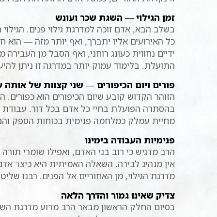
זמן הגילוי — השגת שכר ועונש
בשלב הבא, אדם זוכה למדרגת גילוי פנים. הגילו
כל האירועים אליו יתברך, ואף יותר מזה — הוא
ידיים נחווית כעונג רוחני, ואף הסבל מן העבירה 
התועלת. בלימוד עמוק יותר במדרגה זו ניתן להיע
פורים ויום הכיפורים — שני קצוות של אותה 
הזוהר הקדוש קובע שיום הכיפורים הוא כפורים.
בהסתרה הפועלת בחיי כל אדם בכל דור. עבודת 
מחיית עמלק כמלחמה פנימית בכוחות הספק והני
פנימיות העבודה בימינו
הרב מדגיש כי רוב בני האדם, ואפילו שומרי תורה 
אין מנהיג לבירה. השאלה האמיתית היא כיצד אד
מדרגת הגילוי, מן האחוריים אל הפנים. רבנו שלי
צדיק שאינו גמור והדרך הלאה
בסיום החלק הראשון מבאר הרב מדוע מדרגת השגת