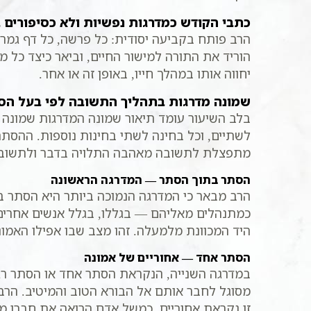
כתבי הקודש כמדרגות נפשיות ולא כסיפורים 
הרב פותח בקביעה יסודית: כל פרשה, כל דף גמרא
הוריד את התורה למישור החיים, וביאר כיצד כל
יחווה אותו במהלך חייו, באופן זה או אחר.
שמונה מדרגות בתהליך התשובה לפי בעל הס
בלב השיעור עומד תיאור שמונה המדרגות שמונה ב
לשתיים, וכל בחינה לשתי בחינות נוספות. ההסתר
מתפצלת לתשובה מאהבה התלויה בדבר ולתשובה 
הסתר בתוך הסתר — המדרגה הראשונה
הרב מבאר כי המדרגה הנמוכה ביותר היא הסתר בת
כמתנהלים מאליהם — בגללו, בגלל אנשים אחרים א
היד המכוונת מלמעלה. זהו מצב שבו אפילו האמו
הסתר אחד — אחוריים של אמונה
במדרגה השנייה, הנקראת הסתר אחד או הסתר רגיל
מסוגל לחבר אותם אל הבורא הטוב והמיטיב. הרב 
זו נקראת אחוריים, כמשל אדם הרואה את חברו מאח