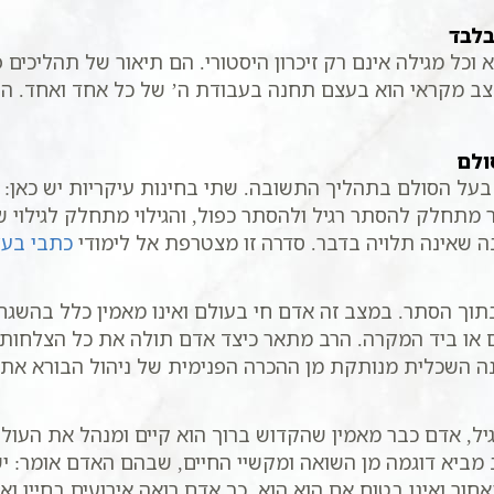
בלבד
 וכל מגילה אינם רק זיכרון היסטורי. הם תיאור של תהליכים
 מצב מקראי הוא בעצם תחנה בעבודת ה’ של כל אחד ואחד. ה
ולם
על הסולם בתהליך התשובה. שתי בחינות עיקריות יש כאן: ז
 מתחלק להסתר רגיל ולהסתר כפול, והגילוי מתחלק לגילוי ש
שאינה תלויה בדבר. סדרה זו מצטרפת אל לימודי
כתבי בעל
וך הסתר. במצב זה אדם חי בעולם ואינו מאמין כלל בהשגחת 
ו ביד המקרה. הרב מתאר כיצד אדם תולה את כל הצלחותיו וכ
נה השכלית מנותקת מן ההכרה הפנימית של ניהול הבורא את 
, אדם כבר מאמין שהקדוש ברוך הוא קיים ומנהל את העולם.
מביא דוגמה מן השואה ומקשיי החיים, שבהם האדם אומר: יש 
ור ואינו בטוח אם הוא הוא. כך אדם רואה אירועים בחייו ו