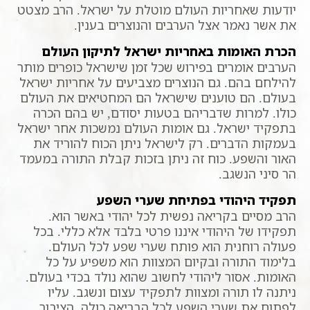
יודעות שאחריות העולם מוטלת על ישראל. הרב מצטט
את אשר נאמר אצל הערבים והנוצרים בענין.
הכרת האומות באחריות ישראל לתיקון העולם
הערבים אומרים בפירוש שכל זמן שישראל כופרים מותר
להילחם בהם. גם הנוצרים מצביעים על אחריות ישראל
בעולם. הם טוענים שישראל הם המחטיאים את העולם
כולו. למרות שדבריהם בטעות יסודם, יש בהם הכרה
בתפקיד ישראל. גם אומות העולם נמשכות אחר ישראל
בעמקות הדברים. רק לישראל ניתן הכוח להוריד את
האור והשפע. כוח זה ניתן בזכות קבלת התורה במעמד
הר סיני הנשגב.
תפקיד היהודי בפתיחת שערי השפע
הרב מסיים בקריאה נפשית לכל יהודי באשר הוא.
תפקידו של היהודי איננו פרטי בלבד אלא כללי. בכל
פעולה רוחנית הוא פותח שערי שפע לכל העולם.
בלימוד התורה ובקיום המצוות הוא משפיע על כל
האומות. אסור ליהודי לחשוב שהוא נולד בכדי בעולם.
ניתנה לו תורה ומצוות לתפקיד עצום ונשגב. עליו
לפתוח את שערי השפע לכל הבריאה כולה. הציבור