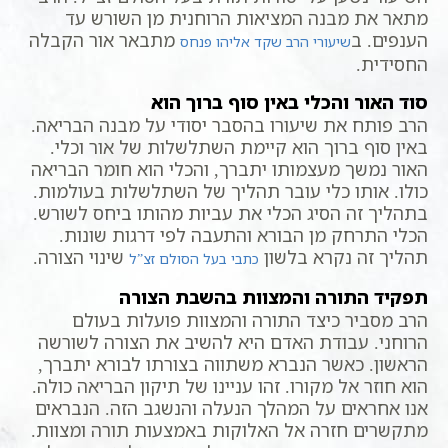
מתאר את מבנה המציאות הרוחנית מן השורש עד
הענפים. ב
מתבאר אור הקבלה
שיעורי הרב שקד אליהו פנחס
החסידית.
סוד האור והכלי באין סוף ברוך הוא
הרב פותח את שיעורו בהסבר יסודי על מבנה הבריאה.
באין סוף ברוך הוא קיימת השתלשלות של אור וכלי.
האור נמשך מעצמותו יתברך, והכלי הוא חומר הבריאה
כולו. אותו כלי עובר תהליך של השתלשלות בעולמות.
בתהליך זה הסיג הכלי את עביות מהותו ביחס לשורש.
הכלי התרחק מן הבורא והתעבה לפי דרגות שונות.
תהליך זה נקרא בלשון
שינוי הצורה.
כתבי בעל הסולם זצ”ל
תפקיד התורה והמצוות בהשבת הצורה
הרב מסביר כיצד התורה והמצוות פועלות בעולם
הרוחני. עבודת האדם היא להשיב את הצורה לשורשה
הראשון. כאשר הנברא משתווה בצורתו לבורא יתברך,
הוא חוזר אל מקורו. זהו עניינו של תיקון הבריאה כולה.
אנו אחראים על המהלך הנעלה והנשגב הזה. הנבראים
מתקשרים חזרה אל האלוקות באמצעות תורה ומצוות.