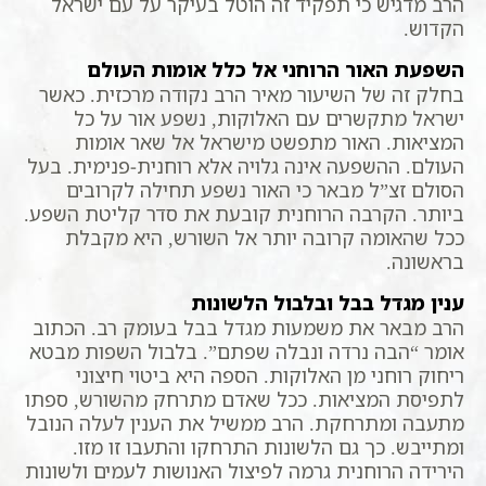
הרב מדגיש כי תפקיד זה הוטל בעיקר על עם ישראל
הקדוש.
השפעת האור הרוחני אל כלל אומות העולם
בחלק זה של השיעור מאיר הרב נקודה מרכזית. כאשר
ישראל מתקשרים עם האלוקות, נשפע אור על כל
המציאות. האור מתפשט מישראל אל שאר אומות
העולם. ההשפעה אינה גלויה אלא רוחנית-פנימית. בעל
הסולם זצ”ל מבאר כי האור נשפע תחילה לקרובים
ביותר. הקרבה הרוחנית קובעת את סדר קליטת השפע.
ככל שהאומה קרובה יותר אל השורש, היא מקבלת
בראשונה.
ענין מגדל בבל ובלבול הלשונות
הרב מבאר את משמעות מגדל בבל בעומק רב. הכתוב
אומר “הבה נרדה ונבלה שפתם”. בלבול השפות מבטא
ריחוק רוחני מן האלוקות. הספה היא ביטוי חיצוני
לתפיסת המציאות. ככל שאדם מתרחק מהשורש, ספתו
מתעבה ומתרחקת. הרב ממשיל את הענין לעלה הנובל
ומתייבש. כך גם הלשונות התרחקו והתעבו זו מזו.
הירידה הרוחנית גרמה לפיצול האנושות לעמים ולשונות