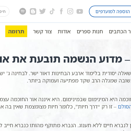
earch
הוספה למועדפים
לה
בחינה ג’ והארת חוכמה – מדוע הנשמה אינה מס
for:
ובעת את אור החוכמה
ר הכתבים
חנות ספרים
אודות
צור קשר
תרומה
 – מדוע הנשמה תובעת את או
אלה יסודית בלימוד ארבע הבחינות דאור ישר. לבחינה ג’ יש
ובה שמגלה הרב שקד מפתיעה ועמוקה ביותר.
כמה היא המינימום שבמינימום. היא איננה אור החוכמה עצמ
סולם
– זו רק “דרך חיות”, כלומר חיוּת מצומצמת שאין בה א
 לנברא חיים ללא תענוג. הנברא מתוקף מהותו כנברא חייב ל