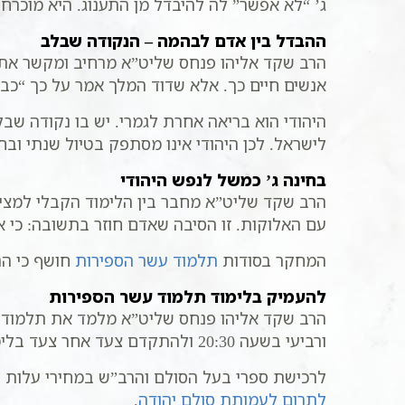
ג’ “לא אפשר” לה להיבדל מן התענוג. היא מוכר
ההבדל בין אדם לבהמה – הנקודה שבלב
הרב שקד אליהו פנחס שליט”א מרחיב ומקשר את הל
אנשים חיים כך. אלא שדוד המלך אמר על כך “כבה
היהודי הוא בריאה אחרת לגמרי. יש בו נקודה שב
לישראל. לכן היהודי אינו מסתפק בטיול שנתי ובח
בחינה ג’ כמשל לנפש היהודי
הרב שקד שליט”א מחבר בין הלימוד הקבלי למצי
עם האלוקות. זו הסיבה שאדם חוזר בתשובה: כי א
המחקר בסודות
תלמוד עשר הספירות
חושף כי הה
להעמיק בלימוד תלמוד עשר הספירות
הרב שקד אליהו פנחס שליט”א מלמד את תלמוד ע
ורביעי בשעה 20:30 ולהתקדם צעד אחר צעד בלימוד ארבע הבחינות דאור ישר.
לרכישת ספרי בעל הסולם והרב”ש במחירי עלות לל
לתרום לעמותת סולם יהודה
.