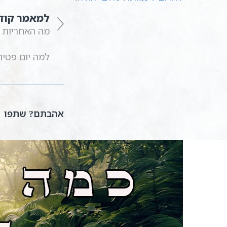
למאמר קוד
מה האחריות ש
למה יום פטיר
אהבתם? שתפו