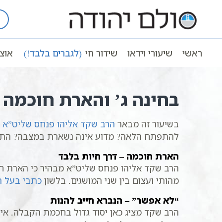
Ski
t
עמוד ראשי
שיעורי וידאו
מושגים בקב
conten
בחינה ג’ והארת חוכמה – מדוע הנשמה אינה מסתפקת ות
ראשי
שיעורי וידאו
שידור חי
(לגברים בלבד!)
אוצ
בחינה ג’ והארת חוכמה
בשיעור זה מבאר
הרב שקד אליהו פנחס שליט”א
ש
להתפתח הלאה? מדוע אינה נשארת במצבה? התש
הארת חוכמה – דרך חיות בלבד
הרב שקד אליהו פנחס שליט”א מבהיר כי הארת חו
מהותי ועצום בין שני המושגים. בלשון
כתבי בעל ה
“לא אפשר” – הנברא חייב להנות
הרב שקד מציג כאן יסוד גדול בחכמת הקבלה. אין