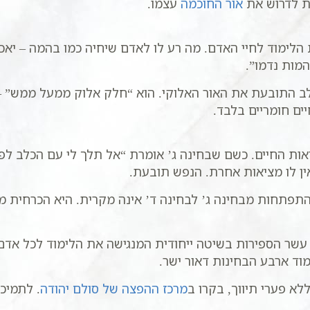
חת לדרוש את
אור החוכמה
עצמו.
ימוד לחיי האדם. מה רע לו לאדם שיחיה כמו בהמה – יאכל,
מות נדמו”.
לב התובעת את האור האלוקי. הוא “חלק אלוק ממעל ממש” – ו
יים חומריים בלבד.
אות החיים. כשם שבחינה ג’ אומרת “אל תלך לי עם הכלב ל
ין לו מציאות אחרת. הנפש תובעת.
תפתחות מבחינה ג’ לבחינה ד’ אינה מקרית. היא הכרחית מ
שר הספירות בשיטה ייחודית המנגישה את הלימוד לכל אדם.
א פערי תיווך, בקרו ב
מרכז ההפצה של סולם יהודה
. לתמיכ