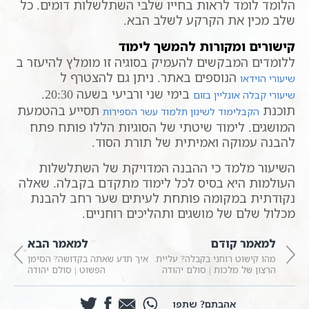
הלומד לומד לראות בחייו שלבי השתלשלות דומים. כל
שלב מכין את הקרקע לשלב הבא.
קישורים ומקורות להמשך לימוד
ללומדים המבקשים להעמיק בסוגיה זו מומלץ להיעזר ב
הנוספים באתר. ניתן גם להצטרף ל
שיעורי הוידאו
בימי שני ורביעי בשעה 20:30.
שיעורי קבלה אונליין בזום
תוכנת
תסייע בהטמעת
הקבלימוד לשינון תלמוד עשר הספירות
המושגים. לימוד שיטתי של הסוגיות הללו פותח פתח
להבנה עמוקה ואמיתית של תורת הסוד.
השיעור מלמד כי ההבנה המדויקת של השתלשלות
העולמות היא בסיס לכל לימוד מתקדם בקבלה. שאלה
נקודתית במקומה פותחת לעיתים שער רחב להבנת
מכלול שלם של מושגים ותהליכים רוחניים.
למאמר קודם
למאמר הבא
מהו קישוט רוחני בקבלה? עליית
איך תדע שאתה בקדושה? הסימן
הרצון של מלכות | סולם יהודה
הפשוט | סולם יהודה
אהבתם? שתפו