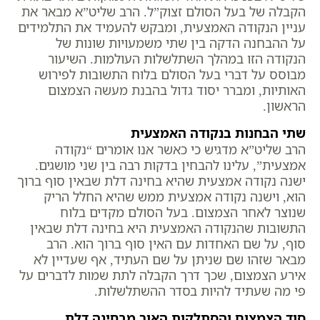
הקבלה של בעל הסולם זצוק”ל. הרב שליט”א מבאר את
עניין הנקודה האמצעית, ומבקש להעמיד את התלמידים
על ההבחנה הדקה בין שתי משמעויות שונות של
הנקודה הזו במהלך השתלשלות העולמות. השיעור
מבוסס על דברי בעל הסולם בלוח התשובות לפירוש
האותיות, ומברר יסוד גדול בהבנת מעשה הצמצום
הראשון.
שתי הבחנות בנקודה האמצעית
הרב שליט”א מדגיש כי כאשר אנו אומרים “נקודה
אמצעית”, עלינו להבחין בדקות רבה בין שני מושגים.
ישנה נקודה אמצעית שהיא בחינה דלת שבאין סוף ברוך
הוא, וישנה נקודה אמצעית ממש שהיא החלל הריק
שנוצר לאחר הצמצום. בעל הסולם מקדים בלוח
התשובות שהנקודה האמצעית היא בחינה דלת שבאין
סוף, על שם האחדות עם האין סוף ברוך הוא. הרב
מבאר שזהו שם שניתן על שם העתיד, אף שעדיין לא
אירע הצמצום, שכך דרך הקבלה לתת שמות לדברים על
פי מה שעתיד להיות בסדר ההשתלשלות.
סוד הצמצום והסתלקות האור מבחינה דלת