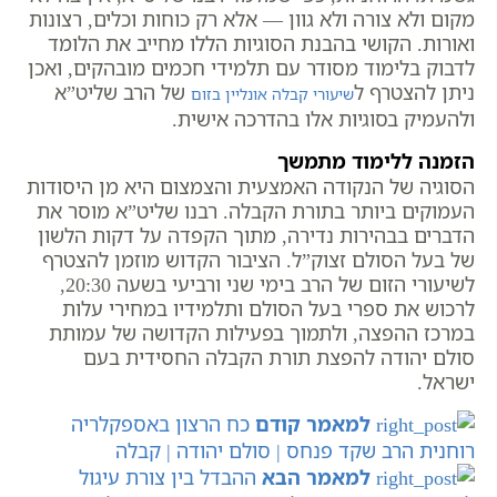
מקום ולא צורה ולא גוון — אלא רק כוחות וכלים, רצונות
ואורות. הקושי בהבנת הסוגיות הללו מחייב את הלומד
לדבוק בלימוד מסודר עם תלמידי חכמים מובהקים, ואכן
ניתן להצטרף ל
של הרב שליט”א
שיעורי קבלה אונליין בזום
ולהעמיק בסוגיות אלו בהדרכה אישית.
הזמנה ללימוד מתמשך
הסוגיה של הנקודה האמצעית והצמצום היא מן היסודות
העמוקים ביותר בתורת הקבלה. רבנו שליט”א מוסר את
הדברים בבהירות נדירה, מתוך הקפדה על דקות הלשון
של בעל הסולם זצוק”ל. הציבור הקדוש מוזמן להצטרף
לשיעורי הזום של הרב בימי שני ורביעי בשעה 20:30,
לרכוש את ספרי בעל הסולם ותלמידיו במחירי עלות
במרכז ההפצה, ולתמוך בפעילות הקדושה של עמותת
סולם יהודה להפצת תורת הקבלה החסידית בעם
ישראל.
למאמר קודם
כח הרצון באספקלריה
רוחנית הרב שקד פנחס | סולם יהודה | קבלה
למאמר הבא
ההבדל בין צורת עיגול