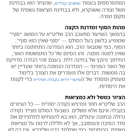
המתפרסמים בעמוד
, שהציור הוא בבחינת
מושגים קבליים
משל וצורה ששנקרא, ולא בבחינת מציאות גשמית של
מקום וצורה.
מהות הסוף ומדרגת הקצה
בהמשך השיעור מתעכב הרב שליט”א על המושג “סוף”
שמופיע בלשון בעל הסולם — “סוף שאין הוא סוף”.
הסוף, כפי שמבאר הרב, הוא המדרגה התחתונה ביותר
שאין למטה ממנה. זהו הסיום של כל התפשטות האור,
החיתוך והקץ של בחינה דלת. בעצם זוהי הגדרה מדויקת
של האור הפנימי — המדרגה הנמוכה ביותר שעדיין יש
בה ממשות. דברים אלו מעוררים את הצורך בלימוד
מעמיק ומסודר של ה
כדי לקנות
שיעורי וידאו בקבלה חסידית
את היסודות.
הציור כמשל ולא כמציאות
הרב שליט”א חוזר ומדגיש נקודה יסודית — כל הציורים
בקבלה אינם אלא משלים. כשבעל הסולם מצייר נקודה
גדולה ובתוכה עיגולים, הוא בא להמחיש לתלמידים את
סדר הסיבה והמסובב, אך לא חלילה לרמוז על מציאות
גשמית. הרוחניות, כפי שמלמד רבנו שליט”א, אין בה לא