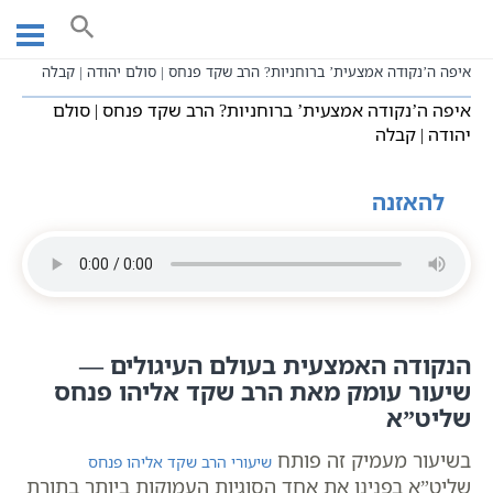
Ski
עמוד ראשי
שיעורי וידאו
שיעורי קבלה כתבי אשלג
t
חסידות כללי
conten
איפה ה’נקודה אמצעית’ ברוחניות? הרב שקד פנחס | סולם יהודה | קבלה
איפה ה’נקודה אמצעית’ ברוחניות? הרב שקד פנחס | סולם
יהודה | קבלה
להאזנה
הנקודה האמצעית בעולם העיגולים —
שיעור עומק מאת הרב שקד אליהו פנחס
שליט”א
בשיעור מעמיק זה פותח
שיעורי הרב שקד אליהו פנחס
שליט”א בפנינו את אחד הסוגיות העמוקות ביותר בתורת