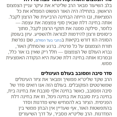
בלב השיעור מבאר הרב שליט”א את עיקר עניין הצמצום
הראשון. בתחילה היה האור הפשוט הממלא את כל
המציאות, ובו הייתה הבחינה הרביעית של הרצון לקבל.
אותה בחינה דלת שבאין סוף צמצמה את עצמה —
כלומר, סילקה ממנה את תוקף הרצון לקבל, מתוך
כיסופים ורצון להידמות לבוראה ולהשפיע. עיון בעומק
הסוגיה הזו דורש בקיאות ב
, שם נפרשת
כתבי בעל הסולם
תורת הצמצום על כל פרטיה. ברגע שהסתלק האור,
נברא העולם של הצמצום — חלל ריק שאין בו אור כלל,
ובמרכזו אותה בחינה דלת שכעת היא הנקודה האמצעית
ממש.
סדר סיבה ומסובב בעולם העיגולים
הרב שקד שליט”א ממשיך ומבאר את ציור העיגולים
שמשרטטים המקובלים. בעולם הזה אנו רואים סדר של
סיבה ומסובב, כאשר בחינה אלף סובבת את בחינה בית,
בחינה בית סובבת את בחינה גימל, וזו את בחינה דלת
הפנימית. הציור בא להמחיש שיש מדרגות וסדר
בהתפשטות האור, אף שעדיין אין הבחן ממשי בין
המדרגות. הרב שליט”א מסביר, על דרך השיעורים