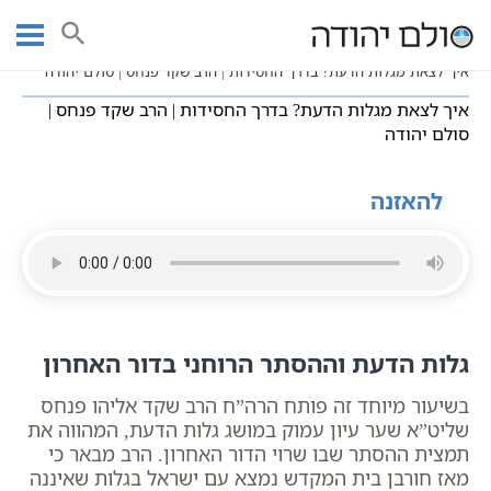
Ski
עמוד ראשי
שיעורי וידאו
שיעורי קבלה כתבי אשלג
t
חסידות כללי
conten
איך לצאת מגלות הדעת? בדרך החסידות | הרב שקד פנחס | סולם יהודה
איך לצאת מגלות הדעת? בדרך החסידות | הרב שקד פנחס |
סולם יהודה
להאזנה
גלות הדעת וההסתר הרוחני בדור האחרון
בשיעור מיוחד זה פותח הרה”ח הרב שקד אליהו פנחס
שליט”א שער עיון עמוק במושג גלות הדעת, המהווה את
תמצית ההסתר שבו שרוי הדור האחרון. הרב מבאר כי
מאז חורבן בית המקדש נמצא עם ישראל בגלות שאיננה