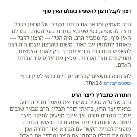
רצון לקבל ורצון להשפיע בעולם האין סוף
הרב מעמיק ומבאר את היסוד הקבלי של הרצון לקבל
ורצון להשפיע, כפי שמובא בתורת בעל הסולם. בעולם
האין סוף, כך מסביר הרב, היה הכלי — הרצון לקבל —
מאוחד לחלוטין עם האור, משום שהרצון עצמו היה רצון
להשפיע נחת רוח לבורא יתברך. רק לאחר הצמצום
והתיקונים נוצר הפירוד, ומכאן מתחיל סיפור עבודת
האדם.
להרחבה בנושאים קבליים יסודיים כדאי לעיין בדף
שבאתר.
מושגים קבליים
התורה כתבלין ליצר הרע
הרב שליט”א מזכיר בשיעור את מאמר חז”ל הידוע:
בראתי יצר הרע, בראתי תורה תבלין. הרב מבאר שרבים
אמנם לומדים תורה, אך אינם מגיעים לתיקון היצר,
משום שהכוונה בלימוד אינה נכונה. כאשר הכוונה
מופנית לבניית הקשר עם הבורא, אזי התורה אכן
משמשת תבלין המתקן את היצר ומחזיר את האדם