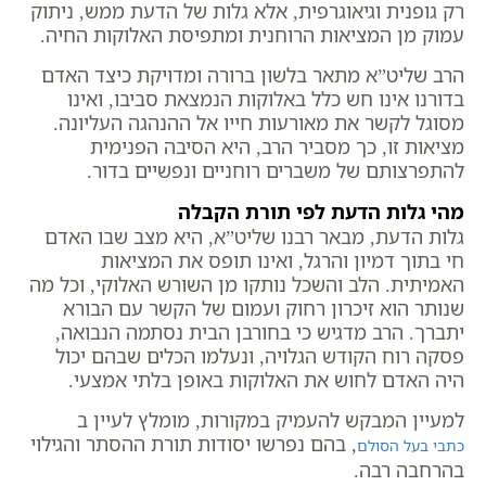
רק גופנית וגיאוגרפית, אלא גלות של הדעת ממש, ניתוק
עמוק מן המציאות הרוחנית ומתפיסת האלוקות החיה.
הרב שליט”א מתאר בלשון ברורה ומדויקת כיצד האדם
בדורנו אינו חש כלל באלוקות הנמצאת סביבו, ואינו
מסוגל לקשר את מאורעות חייו אל ההנהגה העליונה.
מציאות זו, כך מסביר הרב, היא הסיבה הפנימית
להתפרצותם של משברים רוחניים ונפשיים בדור.
מהי גלות הדעת לפי תורת הקבלה
גלות הדעת, מבאר רבנו שליט”א, היא מצב שבו האדם
חי בתוך דמיון והרגל, ואינו תופס את המציאות
האמיתית. הלב והשכל נותקו מן השורש האלוקי, וכל מה
שנותר הוא זיכרון רחוק ועמום של הקשר עם הבורא
יתברך. הרב מדגיש כי בחורבן הבית נסתמה הנבואה,
פסקה רוח הקודש הגלויה, ונעלמו הכלים שבהם יכול
היה האדם לחוש את האלוקות באופן בלתי אמצעי.
למעיין המבקש להעמיק במקורות, מומלץ לעיין ב
, בהם נפרשו יסודות תורת ההסתר והגילוי
כתבי בעל הסולם
בהרחבה רבה.