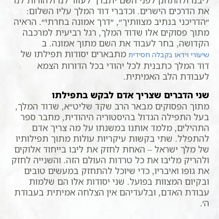
את הדרכים הישרים. וכדברי דוד המלך עליו השלום:
״הדריכני בנתיב מצוותיך״, ״דרך אמונה בחרתי״. הראיה
מתוך פסוקים אלו שדוד המלך, רגל רביעית למרכבה
הקדושה, בחר לעבוד את השם מתוך אמונה. ב
מתבארים יסודות תפילתו של
שיעורי וידאו בקבלה חסידית
דוד המלך כתבנית לכל יהודי בכל הדורות הצמא
לעבודת הלב האמיתית.
שני הדברים שצריך אדם לבקש בתפילתו
מתוך הפסוקים מבאר הרב שקד שליט״א, שדוד המלך,
בעל התפילה הגדול בהיסטוריה היהודית, מחבר ספר
התהילים, מלמד אותנו במשנתו על מה צריך אדם
להתפלל. שתי בקשות עיקריות עולות מתוך תפילותיו
של מלך ישראל – האחת לחזק את ליבו בייחוד אלוקים
ולהריק מליבו את כל טרדות העולם הזה. והשנייה לחזק
את גופו ואיבריו, כדי שיוכל להתחזק במעשים טובים
ובקיום המצוות בפועל. שני יסודות אלו הם שלמות
עבודת האדם, ובלעדיהם אין הצלחה אמיתית בעבודת
ה׳.