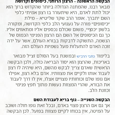
הבקשה הראשונה – הרצון הרוחני, כיסופים וקדושה
מבאר רבנו, שהמתנה הגדולה ביותר שהקדוש ברוך הוא
יכול לתת לאדם, היא שיתעורר בו רצון אמיתי כלפי
השם יתברך. אומר הרב שקד שליט״א – מילת
״כיסופים״ מורה על געגועי הלב כלפי הקדושה, ומקורה
בלשון ״כסף״, משום שכולם נכספים אליו ומתאווים אליו.
כך גם הכיסופים אל השם הם הרצון הפנימי הכמוס של
הנשמה, התשוקה לדבקות בבורא העולם, אשר על ידה
זוכה האדם להתעלות מעל גשמיות העולם הזה.
בלימוד
ובמשנת בעל הסולם זצ״ל מבואר
כתבי הרב״ש
באריכות, שהרצון הוא יסוד הבריאה כולה, ולכן הבקשה
הראשית שאדם צריך לבקש מהשם, היא שיהיה לו רצון
לעבוד אותו ולקיים את מצוותיו. אדם בלא רצון, אפילו
אם גופו שלם וכוחותיו מצויים אצלו, אין לו דרך לעבוד
את הבורא, שהרי המצוות נעשות מתוך חפץ פנימי
וכוונת הלב.
הבקשה השנייה – גוף בריא לעבודת השם
אך גם אם הרצון מצוי באדם, ובכל זאת גופו חולה ושוכב
על המיטה, אין בכוחו לקיים מצוות בפועל. לכן הבקשה