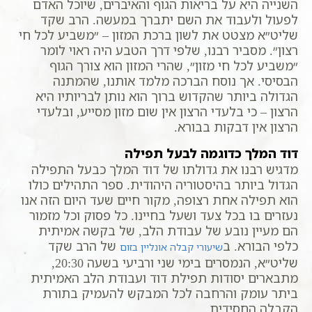
השנייה היא על בריאות הגוף והאיברים, שיוכל האדם
לפעול ולעבוד את השם יתברך במעשה. הרב שקד
שליט״א מצטט את לשון ברכת המזון – ״משביע לכל חי
רצון״. מסביר רבנו, שלפי דרך הטבע היה ראוי לומר
״משביע לכל חי מזון״, שהרי המזון הוא צורך הגוף
הבסיסי. אך נוסח הברכה מלמד אותנו, שהמתנה
הגדולה ביותר שהקדוש ברוך הוא נותן לבריותיו היא
הרצון – כי בלעדי הרצון אין שום מזון מסייע, ובלעדי
הרצון אין דבקות בבורא.
דוד המלך כדוגמה לבעל תפילה
מדגיש רבנו את גדולתו של דוד המלך כבעל התפילה
הגדול ביותר בהיסטוריה היהודית. ספר התהילים כולו
הוא תפילה אחת רצופה, מקור חיים שעד היום הזה אנו
נעזרים בו בכל צעד ושעל בחיינו. כל פסוק וכל מזמור
הם מעיין נובע של עבודת הלב, של בקשה אמיתית
כלפי הבורא. ב
של הרב שקד
שיעורי קבלה אונליין בזום
שליט״א, הנמסרים בימי שני ורביעי בשעה 20:30,
מתבארים יסודות תפילת דוד ועבודת הלב האמיתית
ביתר עומק והרחבה לכל המבקש להעמיק בתורת
הקבלה החסידית.