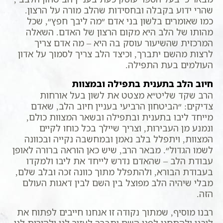
שהרי ידוע בקבלה ובחסידות שהלב מורה על הרצון.
כמו שאומרים בלשון בני אדם ״מה ליבך חפץ״, שכל
מהותו של הלב היא מקום הרצון של האדם. השאלה
המרכזית שהשיעור עוסק בה היא – מה אדם צריך
לרצות מהשם יתברך, וכיצד הלב צריך לסמוך על אדון
העולמים בעת התפילה.
חיוב הלב בתענית בתפילה ובמצוות
הרב שקד שליט״א מצטט את לשון בעל אורחות
צדיקים: ״הביטחון הרביעי בעניין חיוב הלב, שאדם
מייחד ליבו בתענית ובתפילה ובשאר המצוות כולם,
ונמנע מן העבירות, וצריך שיילך בכל כוחו לקיים
המצוות, ויתפלל בלב נאמן ובמחשבה נקייה ובכוונה
לשמו הגדול״. מבאר הרב, שיש כאן הוראה ברורה לאופן
עבודת הלב – שהאדם נדרש לייחד את ליבו ולמקדו
בעבודת הבורא, ולהתפלל מתוך כוונה זכה ובלב שלם,
מבלי שיהיה הלב מפוצל בין השם לבין דאגות העולם
הזה.
רבנו מוסיף, שמתוך נקודה זו אנחנו חייבים לפתוח את
ליבנו ולהתחנן לפני השם יתברך לעזור לנו ולהורות לנו