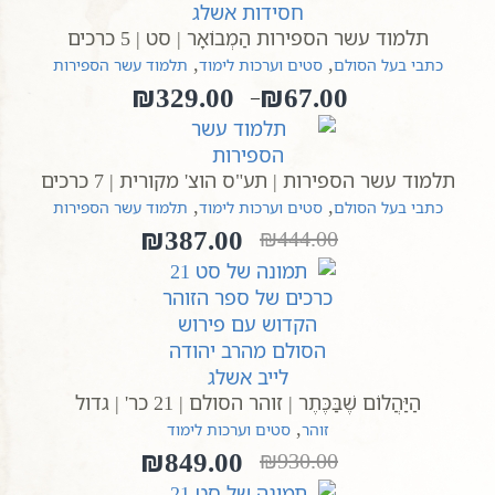
תלמוד עשר הספירות הַמְבוֹאָר | סט | 5 כרכים
,
,
כתבי בעל הסולם
סטים וערכות לימוד
תלמוד עשר הספירות
₪
329.00
₪
67.00
–
טווח
מחירים:
תלמוד עשר הספירות | תע"ס הוצ' מקורית | 7 כרכים
עד
,
,
כתבי בעל הסולם
סטים וערכות לימוד
תלמוד עשר הספירות
₪
387.00
₪
444.00
המחיר
המחיר
הנוכחי
המקורי
היה:
הוא:
₪444.00.
₪387.00.
הַיַּהֲלוֹם שֶׁבַּכֶּתֶר | זוהר הסולם | 21 כר' | גדול
,
זוהר
סטים וערכות לימוד
₪
849.00
₪
930.00
המחיר
המחיר