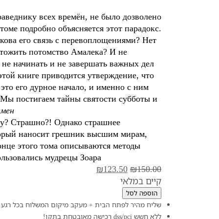
аведнику всех времён, не было дозволено
томе подробно объясняется этот парадокс.
акова его связь с перевоплощениями? Нет
чтожить потомство Амалека? И не
 не начинать и не завершать важных дел
этой книге приводится утверждение, что
это его дурное начало, и именно с ним
 Мы постигаем тайны святости субботы и
амен
аду? Страшно?! Однако страшнее
торый наносит грешник высшим мирам,
конце этого тома описываются методы
льзовались мудрецы Зоара.
המחיר
המחיר
₪
123.50
₪
150.00
המקורי
הנוכחי
קיים במלאי
היה:
הוא:
הוספה לסל
₪123.50.
₪150.00.
שליח מהיר לפתח הבית + מעקב מיקום המשלוח בכל רגע!
ללא חשש dss/pci רכישה מאובטחת בתקן!