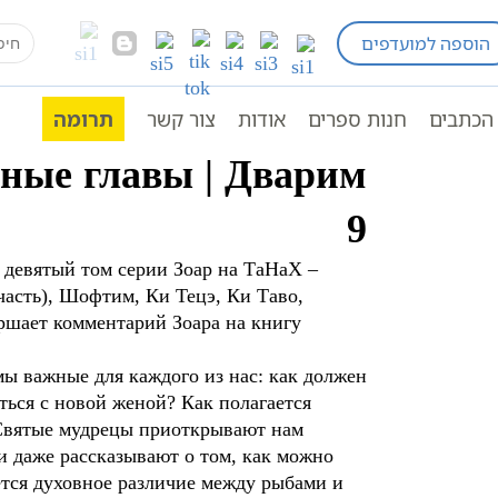
earch
הוספה למועדפים
פרי קבלה וחסידות
р на недельные главы | Дварим 9
for:
הכתבים
חנות ספרים
אודות
צור קשר
תרומה
ьные главы | Дварим
9
девятый том серии Зоар на ТаНаХ –
часть), Шофтим, Ки Тецэ, Ки Таво,
ершает комментарий Зоара на книгу
мы важные для каждого из нас: как должен
ться с новой женой? Как полагается
Святые мудрецы приоткрывают нам
 даже рассказывают о том, как можно
тся духовное различие между рыбами и