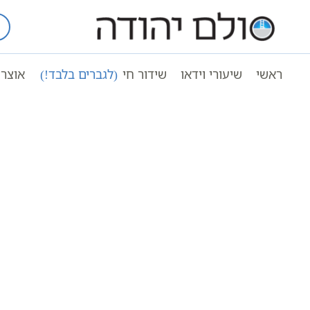
Ski
t
עמוד ראשי
חנות ספרי קודש | חנות ס
conten
ראשי
שיעורי וידאו
שידור חי
(לגברים בלבד!)
אוצר 