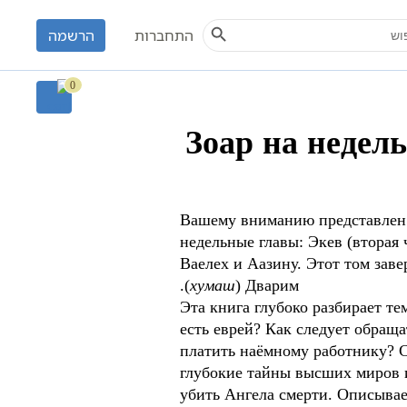
Search Button
S
התחברות
הרשמה
Зоа
0
Зоар на недел
Вашему вниманию представлен 
недельные главы: Экев (вторая 
Ваелех и Аазину. Этот том зав
(
хумаш
) Дварим.
Эта книга глубоко разбирает те
есть еврей? Как следует обраща
платить наёмному работнику? 
глубокие тайны высших миров и
убить Ангела смерти. Описывае