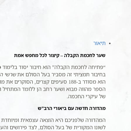
תיאור
שער לחכמת הקבלה – קיצור לכל מחפש אמת
“פתיחה לחכמת הקבלה” הוא חיבור יסוד בלימוד
פ
בחיבור תמציתי זה מסביר בעל הסולם את
שרשי ה
הוא מסודר ב-188 סעיפים קצרים, הסוקרים את מושגי היסוד כגון אור וכלי, צמצום ושבירת הכלים – כל מה שנדרש כדי להתחיל בלימוד
הספר מהווה מבוא ושער רחב הן ללומד המתחיל ו
של עיקרי החכמה.
מהדורה חדשה עם ביאורי הרב”ש
המהדורה שלפניכם היא הוצאה עצמאית ומיוחדת
לשונו המקורית של בעל הסולם, לצד פירושים והע