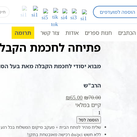
earch
הוספה למועדפים
פרי קבלה וחסידות
פתיחה לחכמת הקבלה
for:
הכתבים
חנות ספרים
אודות
צור קשר
תרומה
פתיחה לחכמת הקבל
מבוא יסודי לחכמת הקבלה מאת בעל הסול
הרב”ש
המחיר
המחיר
₪
65.00
₪
70.00
המקורי
הנוכחי
קיים במלאי
כמות
היה:
הוא:
של
₪65.00.
₪70.00.
הוספה לסל
פתיחה
שליח מהיר לפתח הבית + מעקב מיקום המשלוח בכל רגע!
לחכמת
ללא חשש dss/pci רכישה מאובטחת בתקן!