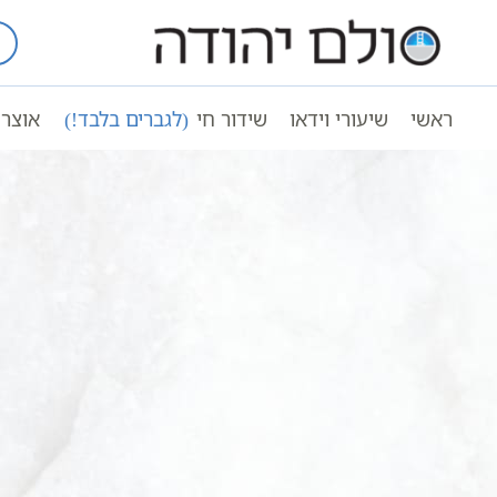
Ski
t
עמוד ראשי
חנות ספרי קודש | חנות ס
conten
ראשי
שיעורי וידאו
שידור חי
(לגברים בלבד!)
אוצר 