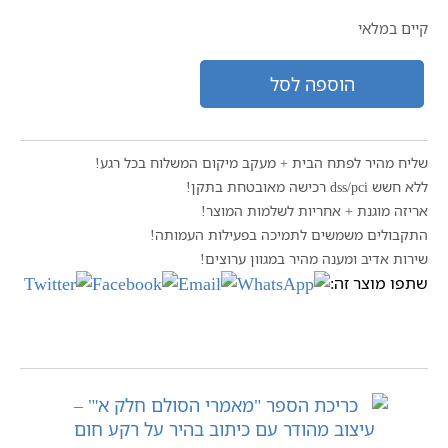
המקורי
הנוכחי
היה:
הוא:
קיים במלאי
₪370.00.
₪400.00.
הוספה לסל
שליח מהיר לפתח הבית + מעקב מיקום המשלוח בכל רגע!
ללא חשש dss/pci רכישה מאובטחת בתקן!
אריזה מוגנת + אחריות לשלמות המוצר!
התקבולים משמשים לתמיכה בפעילות העמותה!
שירות אדיב ומענה מהיר במגוון ערוצים!
שתפו מוצר זה: