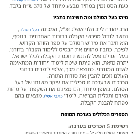
כעת הסט זמין במחיר מבצע מיוחד של 370 ש”ח בלבד.
מיהו בעל הסולם ומה חשיבות כתביו
הרב יהודה לייב הלוי אשלג זצ”ל, המכונה
,
בעל הסולם
נחשב לגדול מפרשי הקבלה בדורות האחרונים. בנוסף,
הוא חיבר את פירוש הסולם על ספר הזוהר הקדוש.
לפיכך, כתביו מהווים את הבסיס ללימוד הקבלה בדורנו.
בעל הסולם פעל להנגשת חכמת הקבלה לכלל ישראל.
יתרה מזאת, הוא פיתח שיטת לימוד ייחודית המתאימה
לאדם המודרני. כתוצאה מכך, אלפי לומדים ברחבי
העולם זוכים להבין את סודות התורה.
הכרכים שבערכה זו מכילים את עיקר משנתו של בעל
הסולם. באופן מיוחד, הם מציגים את השקפתו על מהות
האדם ותכלית הבריאה. לומדי
מוצאים בהם
כתבי אשלג
מפתח להבנת הקבלה.
הספרים הכלולים בערכת המופת
רשימת 5 הכרכים בערכה:
מאמרי הסולם חלק א’ – מתן תורה המורחב ומאמרי השקפה