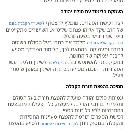
מגיע לכל רחבי הארץ במהירות וביעילות.
העמקת הלימוד עם סולם יהודה
לצד רכישת הספרים, מומלץ להצטרף ל
שיעורי הקבלה בזום
של הרב שקד אליהו פנחס שליט”א. השיעורים מתקיימים
בימי שני ורביעי בשעה 20:30.
מלמד את כתבי בעל הסולם בשיטה
הרב שקד אליהו פנחס
ברורה ומעמיקה. בהתאם לכך, הלימוד המודרך מסייע
להבנה עמוקה של החומר.
בנוסף, ניתן להשתמש ב
לשינון תלמוד עשר
תוכנת קבלימוד
הספירות. התוכנה מסייעת בחזרה ושינון באופן שיטתי
ויעיל.
תמיכה בהפצת תורת הקבלה
עמותת סולם יהודה פועלת להפצת תורת בעל הסולם
ותלמידיו ברחבי העולם. למעשה, כל הפעילות מתבצעת
בהתנדבות ללא כל רווח כספי.
רכישת הספרים תורמת להפצת מעיינות החסידות
והקבלה. בנוסף, ניתן
ולסייע בהפצת
לתרום ישירות לעמותה