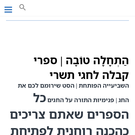
Ski
עמוד ראשי
חנות ספרי קודש | חנות ספרי קבלה וחסידות
t
הַתְחָלָה טוֹבָה | ספרי קבלה לחגי תשרי
conten
הַתְחָלָה טוֹבָה | ספרי
קבלה לחגי תשרי
השביעייה הפותחת | הסט שירומם לכם את
כל
החג | פנימיות התורה על החגים
הספרים שאתם צריכים
כהכנה רוחנית לפתיחת