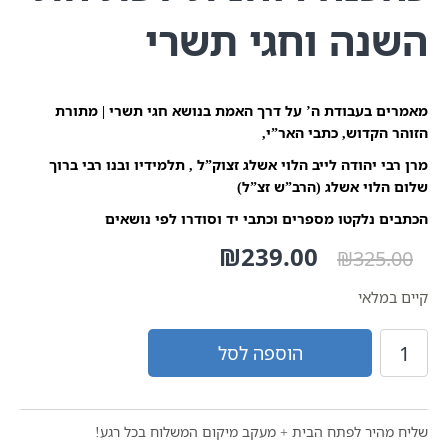
השנה וחגי תשרי
מאמרים בעבודת ה’ על דרך האמת בנושא חגי תשרי | מתורת
הזוהר הקדוש, כתבי האר”י,
מרן רבי יהודה לייב הלוי אשלג זצוק”ל , תלמידיו ובנו רבי ברוך
שלום הלוי אשלג (הרב”ש זצ”ל)
הכתבים נלקטו מספרים וכתבי יד וסודרו לפי נושאים
המחיר
239.00
₪
המחיר
₪
325.00
המקורי
הנוכחי
היה:
הוא:
קיים במלאי
₪239.00.
₪325.00.
כמות
הוספה לסל
של
הַתְחָלָה
טוֹבָה
|
שליח מהיר לפתח הבית + מעקב מיקום המשלוח בכל רגע!