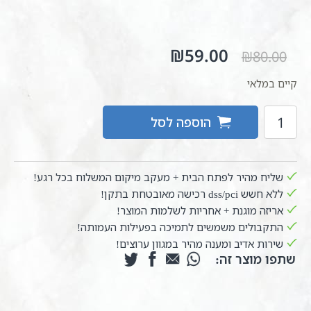
המחיר
59.00
₪
המחיר
₪
80.00
המקורי
הנוכחי
היה:
הוא:
קיים במלאי
₪59.00.
₪80.00.
כמות
הוספה לסל
של
ספר
הזוהר
על
שליח מהיר לפתח הבית + מעקב מיקום המשלוח בכל רגע!
אידרא
ללא חשש dss/pci רכישה מאובטחת בתקן!
זוטא
אריזה מוגנת + אחריות לשלמות המוצר!
קדישא
התקבולים משמשים לתמיכה בפעילות העמותה!
עם
שירות אדיב ומענה מהיר במגוון ערוצים!
פירוש
שתפו מוצר זה:
הסולם