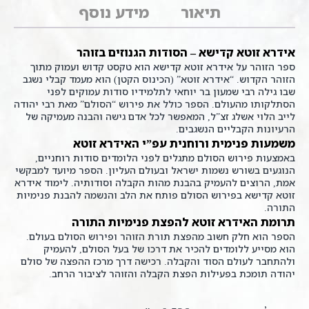
תיאור
מידע נוסף
אידרא זוטא קדישא – הסודות הגנוזים בזוהר
ספר הזוהר על אידרא זוטא קדישא הוא טקסט קדוש ועמוק מתוך
הזוהר הקדוש. “אידרא זוטא” (הכינוס הקטן) הוא מעמד קבלי נשגב
שבו גילה רבי שמעון בר יוחאי לתלמידיו סודות עמוקים לפני
הסתלקותו מהעולם. הספר כולל את פירוש “הסולם” מאת רבי יהודה
לייב הלוי אשלג זצ”ל, המאפשר לכל אדם גישה והבנה מעמיקה של
הרעיונות הקבליים הנשגבים.
משמעות פנימית ורוחנית עפ”י האידרא זוטא
באמצעות פירוש הסולם מתגלים לפני הלומדים סודות רוחניים,
הנוגעים בשורש נשמות ישראל ובעולם העליון. הספר מיועד למבקשי
אמת, הרוצים להעמיק בהבנת מהות הקבלה וסודותיה. לימוד אידרא
זוטא קדישא בפירוש הסולם פותח את הלב והנשמה להבנת פנימיות
התורה.
תרומת האידרא זוטא להפצת פנימיות התורה
הספר הוא חלק חשוב מהפצת תורת הזוהר ופירוש הסולם בעולם.
הוא מסייע ללומדים להכיר את דרכו של בעל הסולם, להעמיק
ולהתחבר לעולם הסוד והקבלה. רכישה דרך מרכז ההפצה של סולם
יהודה תומכת בפעילות הפצת הקבלה והזוהר לציבור הרחב.