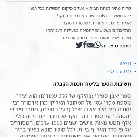
ספיר
שליח מהיר לפתח הבית + מעקב מיקום המשלוח בכל רגע!
ללא חשש dss/pci רכישה מאובטחת בתקן!
אריזה מוגנת + אחריות לשלמות המוצר!
התקבולים משמשים לתמיכה בפעילות העמותה!
שירות אדיב ומענה מהיר במגוון ערוצים!
שתפו מוצר זה:
תיאור
מידע נוסף
חשיבות הספר בלימוד חכמת הקבלה
ספר ‘אבן ספיר’ (בהיקף של 256 עמודים) הוא יצירה
נוספת מפרי עטו של המקובל האלוקי מרן אדמו”ר רבי
יהודה לייב הלוי אשלג זצ”ל (בעל הסולם), מחבר פירוש
‘הסולם’ על ספר הזוהר הקדוש. חיבור ייחודי זה כולל
אלף חמש מאות שישים ושניים 1566 ערכים, המסודרים
על פי סדר האל”ף-בי”ת. לכל מושג מובא ביאור בהיר
ותמציתי, המבהיר את משמעותו הרוחנית העמוקה