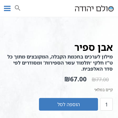
Ski
עמוד ראשי
חנות ספרי קודש | חנות ספרי קבלה וחסידות
אבן ספיר
t
conten
אבן ספיר
מילון לערכים בחכמת הקבלה, המקובצים מתוך כל
ט”ז חלקי ‘תלמוד עשר הספירות’ ומסודרים לפי
סדר האלפבית.
המחיר
67.00
₪
המחיר
₪
77.00
המקורי
הנוכחי
היה:
הוא:
קיים במלאי
₪67.00.
₪77.00.
כמות
הוספה לסל
של
אבן