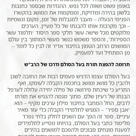
באופן פשוט ושווה לכל נפש. ההגדרות שבספר כתובות
בלשון בהירה ומדויקת, וממקמות את המושג בהקשרו
הפנימי הנעלה – מעבר למגבלות של זמן, מקום וגשמיות
– וכך מקרבות אותו להבנתו של כל מעיין. הערכים
מלוקטים מכל שישה עשר חלקי ספר היסוד ‘תלמוד עשר
הספירות’, והספר משמש כגשר מעשי המתווך בין עולם
המושגים הרחב הטמון בחיבור אדיר זה לבין כל לומד –
מן המתחיל ועד למעמיק.
תרומה להפצת תורת בעל הסולם ודרכו של הרב”ש
בעל הסולם עצמו הדגיש פעמים רבות את החובה לשנן
ולהבין כל מושג ומושג בחכמת הקבלה לעומקו, ואף
התריע כי שיכחת פירושה של מילה יחידה עלולה לערפל
הבנתו של רעיון שלם. מתוך מגמה להנגיש את תורתו
לרבים, החל המחבר בחיבור מילון ערכים מקיף – הוא
‘אבן ספיר’ – המגיש לתלמידי הקבלה כלי עזר מאיר
עיניים. ספר זה הפך עם השנים לחלק בלתי נפרד
מלימוד כתבי בעל הסולם, בהיותו מסייע לתלמידים
לפענח מונחים סבוכים ולהפכם למושגים בהירים