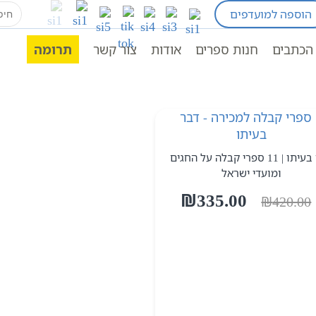
earch
הוספה למועדפים
for:
הכתבים
חנות ספרים
אודות
צור קשר
תרומה
דבר בעיתו | 11 ספרי קבלה על החגים
ומועדי ישראל
המחיר
המחיר
₪
335.00
₪
420.00
המקורי
הנוכחי
היה:
הוא:
₪335.00.
₪420.00.