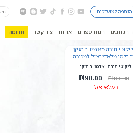
earch
הוספה למועדפים
for:
ר הכתבים
חנות ספרים
אודות
צור קשר
תרומה
ליקוטי תורה | אדמו”ר הזקן
המחיר
המחיר
₪
90.00
₪
100.00
המקורי
הנוכחי
המלאי אזל
היה:
הוא:
₪90.00.
₪100.00.