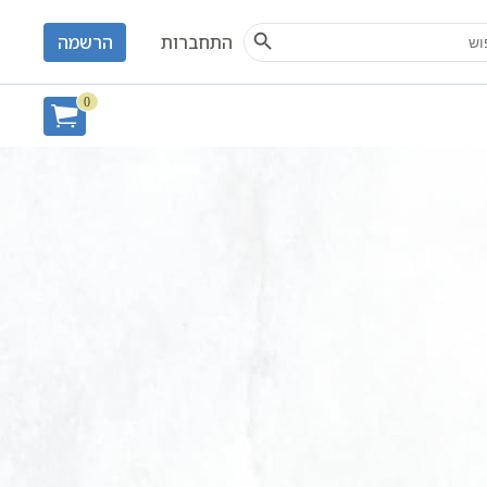
Search Button
S
התחברות
הרשמה
0