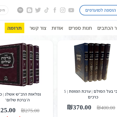
earch
הוספה למועדפים
for:
ר הכתבים
חנות ספרים
אודות
צור קשר
תרומה
כתבי בעל הסולם | ערכת המופת | 5
נפלאות הרב”ש אשלג | כ
כרכים
ה’ברכת שלום’
המחיר
המחיר
₪
370.00
₪
400.00
המחיר
225.00
₪
275.00
המקורי
הנוכחי
המקורי