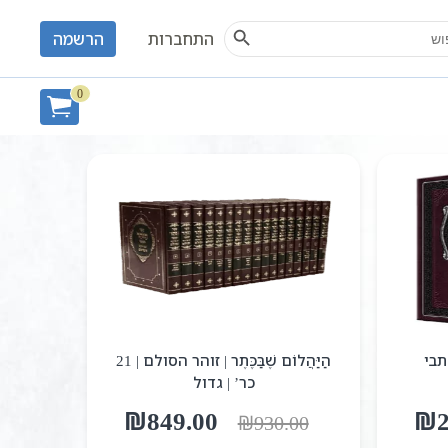
Search Button
S
התחברות
הרשמה
0
תבי
הַיַּהֲלוֹם שֶׁבַּכֶּתֶר | זוהר הסולם | 21
כר’ | גדול
המחיר
המחיר
המחיר
₪
849.00
₪
₪
930.00
הנוכחי
המקורי
הנוכחי