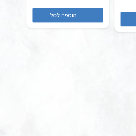
הוא:
היה:
הוא:
₪849.00.
₪930.00.
₪225.00.
הוספה לסל