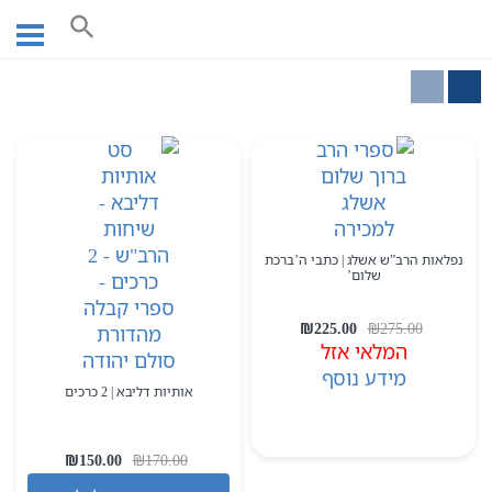
Ski
עמוד ראשי
ספרי חסידות
t
conten
נפלאות הרב”ש אשלג | כתבי ה’ברכת
שלום’
המחיר
המחיר
₪
225.00
₪
275.00
המלאי אזל
המקורי
הנוכחי
היה:
מידע נוסף
הוא:
אותיות דליבא | 2 כרכים
₪225.00.
₪275.00.
המחיר
המחיר
₪
150.00
₪
170.00
המקורי
הנוכחי