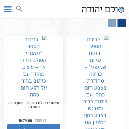
Ski
עמוד ראשי
מאמרים
t
conten
מאמרי הסולם חלק א’ – מתן תורה
המורחב
המחיר
המחיר
₪
79.00
₪
85.00
המקורי
הנוכחי