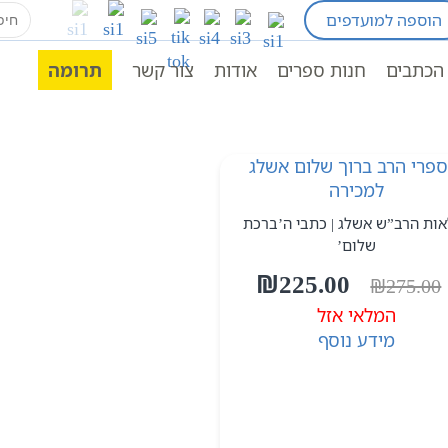
earch
הוספה למועדפים
for:
דירים
הכתבים
חנות ספרים
אודות
צור קשר
תרומה
אות הרב”ש אשלג | כתבי ה’ברכת
שלום’
המחיר
המחיר
₪
225.00
₪
275.00
המקורי
הנוכחי
המלאי אזל
היה:
הוא:
מידע נוסף
₪225.00.
₪275.00.