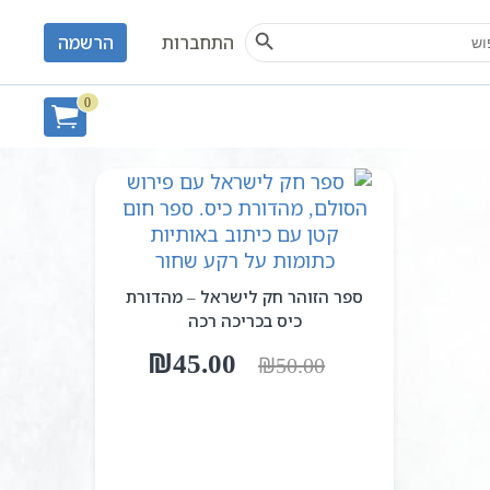
Search Button
S
התחברות
הרשמה
0
ספר הזוהר חק לישראל – מהדורת
כיס בכריכה רכה
המחיר
המחיר
₪
45.00
₪
50.00
המקורי
הנוכחי
היה:
הוא:
₪45.00.
₪50.00.