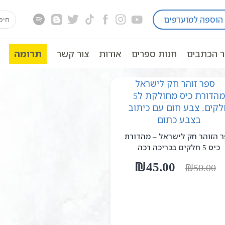
earch
הוספה למועדפים
for:
ר הכתבים
חנות ספרים
אודות
צור קשר
תרומה
 הזוהר חק לישראל – מהדורת
כיס 5 חלקים בכריכה רכה
המחיר
המחיר
₪
45.00
₪
50.00
המקורי
הנוכחי
היה:
הוא:
₪45.00.
₪50.00.