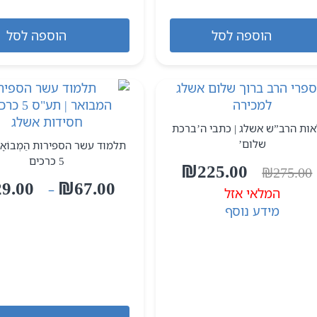
הוספה לסל
הוספה לסל
אות הרב”ש אשלג | כתבי ה’ברכת
שלום’
תלמוד עשר הספירות הַמְבוֹאָר
5 כרכים
המחיר
המחיר
₪
225.00
₪
275.00
המקורי
הנוכחי
29.00
₪
67.00
–
המלאי אזל
היה:
הוא:
מידע נוסף
₪225.00.
₪275.00.