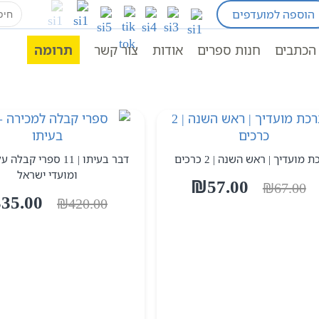
earch
הוספה למועדפים
for:
הכתבים
חנות ספרים
אודות
צור קשר
תרומה
 מועדיך | ראש השנה | 2 כרכים
דבר בעיתו | 11 ספרי קב
ומועדי ישראל
המחיר
המחיר
₪
57.00
₪
67.00
המחיר
335.00
המקורי
הנוכחי
₪
420.00
המקורי
היה:
הוא:
היה:
₪57.00.
₪67.00.
₪420.00.