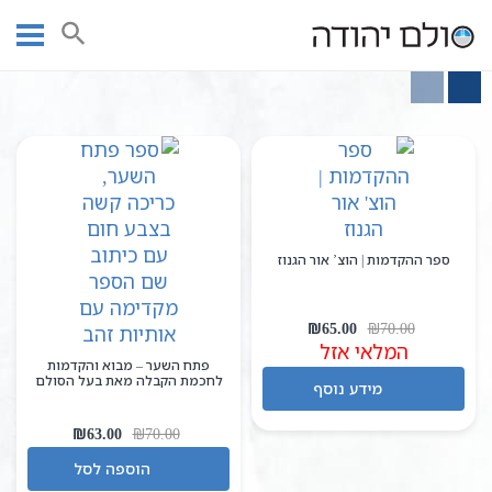
Ski
עמוד ראשי
הקדמות
t
conten
ספר ההקדמות | הוצ’ אור הגנוז
המחיר
המחיר
₪
65.00
₪
70.00
המלאי אזל
המקורי
הנוכחי
פתח השער – מבוא והקדמות
היה:
הוא:
לחכמת הקבלה מאת בעל הסולם
מידע נוסף
₪65.00.
₪70.00.
המחיר
המחיר
₪
63.00
₪
70.00
המקורי
הנוכחי
הוספה לסל
היה:
הוא: