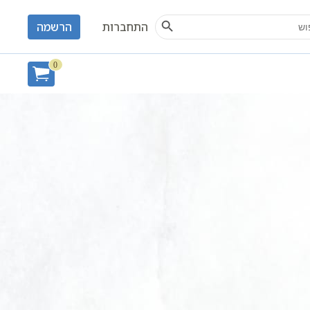
Search Button
S
התחברות
הרשמה
0