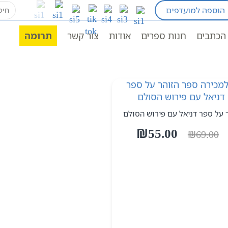
earch
הוספה למועדפים
for:
הכתבים
חנות ספרים
אודות
צור קשר
תרומה
 על ספר דניאל עם פירוש הסולם
המחיר
המחיר
₪
55.00
₪
69.00
המקורי
הנוכחי
היה:
הוא:
₪55.00.
₪69.00.