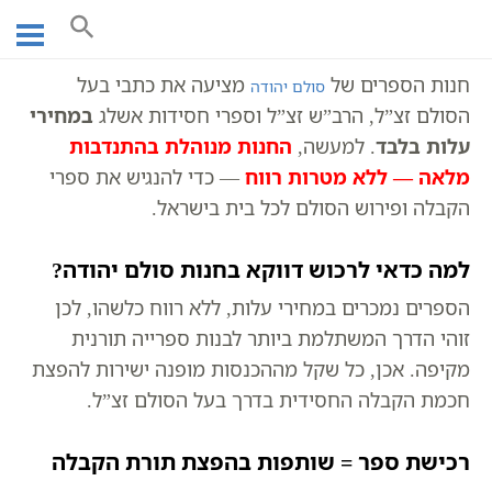
חנות ספרי קבלה וחסידות אשלג —
Ski
t
סולם יהודה
conten
חנות הספרים של
מציעה את כתבי בעל
סולם יהודה
הסולם זצ”ל, הרב”ש זצ”ל וספרי חסידות אשלג
במחירי
עלות בלבד
. למעשה,
החנות מנוהלת בהתנדבות
מלאה — ללא מטרות רווח
— כדי להנגיש את ספרי
הקבלה ופירוש הסולם לכל בית בישראל.
למה כדאי לרכוש דווקא בחנות סולם יהודה?
הספרים נמכרים במחירי עלות, ללא רווח כלשהו, לכן
זוהי הדרך המשתלמת ביותר לבנות ספרייה תורנית
מקיפה. אכן, כל שקל מההכנסות מופנה ישירות להפצת
חכמת הקבלה החסידית בדרך בעל הסולם זצ”ל.
רכישת ספר = שותפות בהפצת תורת הקבלה