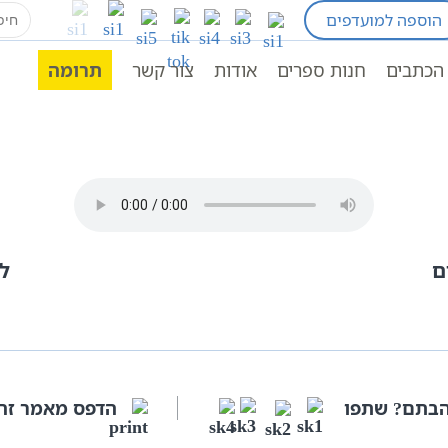
earch
הוספה למועדפים
for:
עזרת אבותינו
הכתבים
חנות ספרים
אודות
צור קשר
תרומה
ם
ל
בתם? שתפו
הדפס מאמר זה