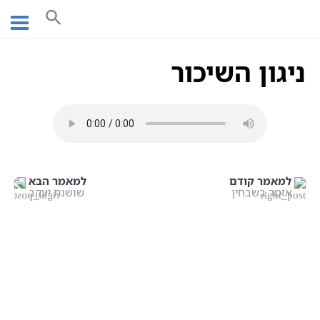
Ski
עמוד ראשי
מוסיקה קבלית
ניגון השיכור
t
conten
ניגון השיכור
למאמר קודם
למאמר הבא
אזמר בשבחין
שושנת יעקב