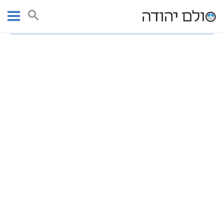
Ski
עמוד ראשי
רבנים מקובלים | גלריית תמונות מקובלים
t
כ”ק אדמו”ר הרב יהודה לייב הלוי אשלג זצ”ל
conten