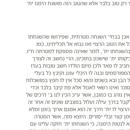
רק טוב בלבד אלא שהטוב הזה מושגח הימנו ית’
, אכן בבחי’ השגחה מטרתית, שפירושו שהשגחתו
את הטוב הרצוי ואז נבוא אל תכליתינו, כמו
 בהשגחתו ית’, לומר שאינה מספקת למטרתה ח”ו.
קותו ית’ שישכון בתוכינו, הרי נחשב זה לצורך
ביב לו מאד ולכן מיום הולדו חשב טובות בעדו
ורסמים ובנה לו היכלי עונג וקיבץ כל בעלי
ל הבן ובא בשנים והוא סכל אין לו חפץ במושכלות
וכר ואינו רשאי לאכול אלא פת קיבר בלבד וכדי
נוהג בו כמובן, אשר ע”כ הכין לנו ב’ דרכים של
ל בדרך עילה ועלול במצבים שונים זה אחר זה
צוי לו ית’ ודרך זה הוא אמנם ארוך בזמן ומלא
זמן קצר ובלי יסורים. היוצא מזה, אשר המטרה
 לנטות הימנה, כי השגחתו ית’ חזקה עלינו עם