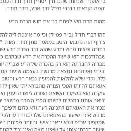
ב’ אופני השגחתו שהם דרך יסורין ודרך תורה כמב
והמה נקראים בדברי חז”ל דרך ארץ, ודרך תורה.
מהות הדת היא לפתח בנו את חוש הכרת הרע
וזהו דברי חז”ל (ב”ר פמ”ד) וכי מה איכפת ליה לה
צירוף הזה נתבאר היטב במאמר מתן תורה (אות י
בתורה ומצות מהו? ותדע שהוא דבר הכרת הרע שב
שבהזדככות הוא שיעור ההכרה את הרע שבקרבו כי 
מבריה לחברתה הוא רק בהכרה של הרע שבריה יות
ובלתי מפותחת נמצאת מרגשת בעצמה שיעור קטן ש
כלל, וכדי שלא להלאות להמעיין נבאר הרע והטוב
אגואיזם להיותו הפכי הצורה מהבורא ית’ שאין לו 
עיקרה הוא בשיעור השואת הצורה ליוצרה וענין היס
וכואב אותנו בתכלית להיותו הפכי הצורה מהיוצר 
מכיר את האגואיזם לתכונה רעה ולא כלום ולפיכך מ
מרגיש איזה שיעור בהאגואיזם שלו לבחי’ רע, ולכ
שמקפיד עכ”פ שלא יראהו איש. והיותר מפותח הימ
שיעור הכרתו אותו עד שאינו רוצה ואינו יכול להנ