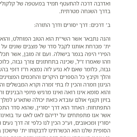
ואדרבה דרכה להתעטף תמיד במעטפה של קלקולים כ
בדרך השגחה מטרתית.
ב’ דרכים: דרך יסורים ודרך התורה:
והנה נתבאר אשר השי”ת הוא הטוב המוחלט, והוא 
ית’ מכרחת אותנו לקבל סדר של מצבים שונים על דר
הפירי היפה בגמר בישולה. ועם זה מובן, אשר תכ
וזהו שאמרו ז”ל, שכינה בתחתונים צורך גבוה, כלומ
גבוה, כלומר שאם לא נגיע לזה נמצא ח”ו דופי בהש
והלך וקיבץ כל הספרים היקרים והחכמים המצוינים
הניגון וזמרה והכין לו בתי זמרה וקרא המבשלים וה
והוא סומא אינו רואה ואינו מרגיש מיופי הבנינים 
בזיון וקצף אולם עובדא כזאת יכולה שתארע למלך ב
התפתחות: האחד הוא דרך יסורין, שהוא סדר התפ
אשר אנו מתפתחים על ידיהם לאט לאט עד בואינו ל
יסורין ומכאובים, וע”כ הכין לנו כלפי זה דרך נעי
הסופית שלנו הוא הכשרתינו לדבקותו ית’ שישכון 