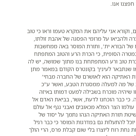
חפצנו אנו.
 וקורא אני עליהם את המקרא טעמו וראו כי טוב
ה ולהביאו על מרומי הפסגה של אהבת זולתו,
 של הבורא ית’, ותורת המוסר באה ממחשבות
 במטרה הסופית, כי הכרת הרע והטוב המתפתח
כרת טוב ורע המתפתחת בנו מתוך שמושה, יש לה
 כמו שנתבאר לעיניך בקונטרס הקודם במאמר מתן
ורת האתיקה הוא לאושרם של החברה מבחי’
ת של מה למעלה ממסגרת הטבע, ואשר ע”כ
זו שיהיה מוכרח בשבילה למעט דמותו באיזה
כי כבר הוכחנו לדעת, אשר, בביאת האדם אל
עולמו הצר המלא מכאובים ואבני נגף אל עולם
שיטת תורת האתיקה הנהו נתמך על יסוד של
וכל להתעלות גם במדרגות המוסר כי כבר רגיל
חת רוח ליוצרו בלי שום קבלת פרס, הרי הולך