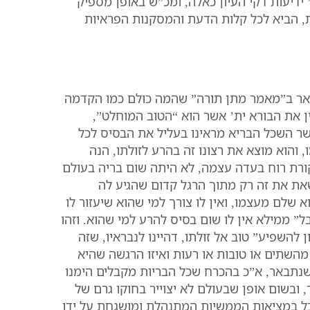
’ ידיעות דקי העיון כאלה, ומכ”ש באופן מספיק
את, הביא לכל קלות הדעת והמסקנות הפראיות
בואר ב”מאמר מתן תורה” שהמה כולם כמו הקדמה
ין את הבורא ית’ אשר הוא “הטוב המוחלט”,
שר השכל הבריא מראינו בעליל את הבסיס לכל
והוא מוצא את רצונו זה בהרע לזולתו, הנה
קורת רוח בעדה עצמה, לא היתה שום בריה בעולם
שאת את זה רק מתוך הרגל קדום שהגיע לה
שלם מעצמו, ואין לו צורך למי שהוא שיעזור לו
בל” ממילא אין לו שום בסיס להרע למי שהוא. וזהו
השפיע” טוב אל זולתו, דהיינו לנבראיו, שזה
 מהשתים או טובות או רעות ואיזו הרגשה שהיא
 שנתבאר, א”כ בהכרח שכל הבריות מקבלים הימנו
, ובשום אופן שבעולם לא יצוייר בחוקו גרם של
סתכל במציאות הממשיות המתנהלת ומושגחת על ידו