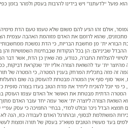
הוא פועל “לדעתנו” ויש בידינו להרבות בעסק ולמהר בזמן כפי 
המוסר, אולם זהו הגיע להם משום שלא טעמו טעם הדת מימיהם,
 מתכוונים, שהוא לרומם את האדם מזוהמת האהבה עצמית הצר
ת הבורא ית’ מן מחשבת הבריות, כי הדת נמשכת ממחשבותיו
לט ההבדל שביניהם: הן בכל הנקודות שבבחינות השמושיות והן
לטיווי להצלחת החברה, כנודע, מה שאין כן הדת, אשר דבר ה
ורה מהיוצר ית’ עד להשואת הצורה אליו ית’ שנקראת דביקות,
קים המה זה מזה בתכלית המרחק בענין המטרה, כי המטרה של ת
ם, אשר סוף סוף אין המטרה מבטחת להעוסק בה שום התעלו
כי מי יוכל להוכיח ליחיד את מדת הטוב בעדו בצורה סופית כ
 המטרה הדתית מבטחת את האושר אל האדם עצמו העוסק בה. 
וא השואת הצורה ליוצרה ית’ אשר עמה יחד עובר האדם מתוך 
תמצא הבדל ניכר ובולט למדי, בבחי’ התמיכה כי עסק עפ”י 
כירות המשתלמת לבסוף, ובהתרגל האדם לעבודה כזו, הנה לא י
ים בעד מעשיו הטובים משא”כ בעסק של תורה ומצות לעשות נ