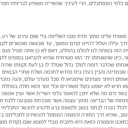
לפי המסתכלים, הרי לעיניך שהשי”ת משפיע לבריותיו תמיד 
משגיח עלינו מתוך מדת טובו השלימה בלי שום עירוב של רע
ך עילה ועלול דהיינו קודם ונמשך, עד שנעשה מוכשרים לקבל 
לית הזה בטוחה לנו לכולנו בהחלט, דאם לא כן אתה מטיל פגם
ר, כיון שהשגחתו ית’ הוא מטרתית שהיא להביאנו בסופינו לדבי
גחתו שהדבר דומה למלך גדול שנולד לו בן לעת זקנותו שהיה ח
 שבמדינה והכין בעדו בית מדרש לחכמה ושלח אחרי הבנאים המפ
אופים היותר מצוינים שימציאו לו מכל מעדני עולם, והנה נתגד
והוא חרש לא ישמע בקול משוררים וכלי זמר והוא חולה במחלת ס
שר ודם מה שלא יתכן להאמר כלפי השי”ת אשר ענין אונאה אין 
תחות של הבריאה מתוך עצמה אשר מוכרחת מטבעה ללכת ולקב
כלל הכרה לבחור בטוב ולמאוס ברע ולהגיע להכשר התכליתי הר
ם וטוב, שהיא דרך התורה והמצוה המסוגל להכשירנו לתכליתנו ב
בתוכנו והמטרה הזאת היא חיובית מבלי למצוא שום נקודת מוצא