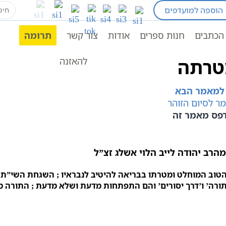
earch
הוספה למועדפים
for:
ת הדת ומטרתה
הכתבים
חנות ספרים
אודות
צור קשר
תרומה
מטרתה
להאזנה
למאמר הבא
מר לסיום הזוהר
פס מאמר זה
הרב יהודה לייב הלוי אשלג זצ”ל
וב המוחלט ומטרתו בבריאה להיטיב לנבראיו ; השגחת השי”ת 
ורה’ ו’דרך יסורים’ והם התפתחות מדעת ושלא מדעת ; התורה 