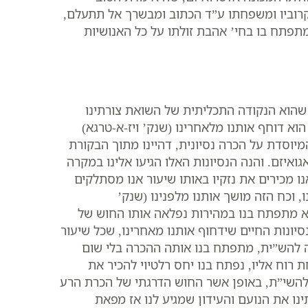
רוביו ומשפחתו ע”ד הכתוב ומבשרך אל תתעלם,
מתפתח בו בחי’ אהבת זולתו על כל האנושיות
שהוא הנקודה התכליתית של השואת צורתינו
וא דוחף אותנו מלאחרינו (שנק’ ויז-א-טרגא)
המיוסדת על הכרה נסיונית, דהיינו מתוך הבקורת
ואיזם. והנה הנסיונות האלו הגיעו אלינו במקרה
ו מכירים את נזקיו באותו שיעור אנו מסתלקים
, וכח הזה מושך אותנו מלפנינו (שנק’
מצא מתפתח בנו במהירות נפלאה אותו החוש של
סיונות החיים שידחוף אותנו מאחרינו, שכל שיעור
ה להש”ית, מתפתח בנו אותה ההכרה בלי שום
רוח אליו, נפתח בנו יחס רלטיוי להכיר את
להשי”ת, באופן אשר החוש הדרגתי של הכרת הרע
נו את הנועם והעידון שמגיע לנו אז מפאת