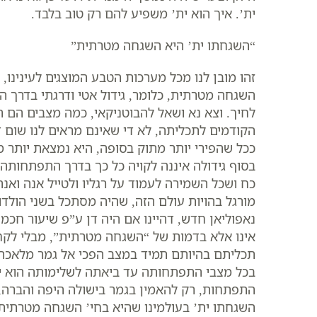
ית’. איך הוא ית’ משפיע להם רק טוב בלבד.
“השגחתו ית’ היא השגחה מטרתית”
זהו מובן לנו מכל מערכות הטבע המוצגים לעינינו,
השגחה מטרתית, כלומר, גידול אטי ודרגתי בדרך 
לחיך. וצא נא ושאל להבוטניקאי, כמה מצבים הם 
הקודמים לתכליתה, לא די שאינם מראים לנו שום 
ככל שהפירי יותר מתוק בסופה, היא נמצאת יותר 
בסוף גידולה איננה לקויה כל כך בדרך התפתחותה, ב
כח ושכל השמירה לעמוד על רגליו ולטייל אנה ואנה
מורגל בהויות עולם הזה, שהיה מסתכל בשני הולדו
נאפוליאן חדש, דהיינו אם היה דן ע”פ שיעור חכ
אינו אלא בדמות של “השגחה מטרתית”, מבלי לקח
תכליתם בהיותם תמיד במצב הפכי אל גמר מלאכתם, 
בכל מצבי התפתחותה עד ביאתה לשלימותה הוא יכ
התפתחות, רק להאמין בגמר בישולה היפה והברה,
השגחתו ית’ בעולמינו שהיא בחי’ השגחה מטרתית 