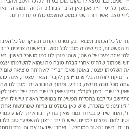
י”ד שנים, כבר נמצא לו מקום מוכן במוחו לכלכל היטב ולהבין ג
במשך כל ימי חייו. אכן כאן הדבר קבור! כי הנחה הנמהרה הז
 לידי מצב, אשר דור השני כמעט שנשמט כולו מתחת ידינו.
כתי על כל הכתוב ומבואר בקונטרס הקודם ובעיקר על כל המ
ת הפשטיות, כדי שיהיה מובן לכל נפש. ובראשונה צריכים להב
מי איזה צער של משהו, שזהו מובן לנו כמו מושכל ראשון, בא
רוש שמתוך שלהוט אחרי קבלת טובה מה שהוא להשלמתו עצמו, 
 את השלמתו עצמו. באופן שאם הבריה לא היתה מוציאה שום 
ה המזקת לזולתה בלי שום “רצון לקבל” הנאה עצמה, אינה עו
 מכל סבה חדשה, כנודע. ומתוך שהבורא ית’ מובן לנו שהוא 
ין לו שום “רצון לקבל”, וכיון שאין לו שום בחי’ של “רצון לק
יישב על לבנו בתכלית הפשיטות במושכל ראשון שיש לו “רצון ל
לעינינו: כי בהכרח, שיש כאן בעולמינו בריות שמרגישות אחת
, ואחר שידוע בבירור גמור שאין בחוק הבורא ית’ להרע כמו
טיב להם. נמצינו למדים, שיש לו ית’ “רצון להשפיע” טוב בלבד
 אותו ית’ בשם “הטוב המוחלט”. ואחרי שידענו את זה, נרד ונ