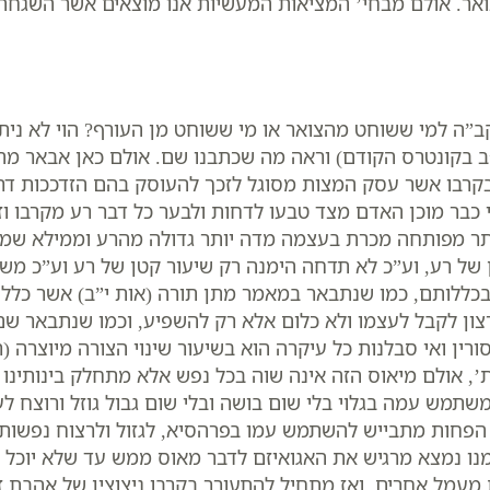
ואר. אולם מבחי’ המציאות המעשיות אנו מוצאים אשר השגחתו
קב”ה למי ששוחט מהצואר או מי ששוחט מן העורף? הוי לא נית
”ב בקונטרס הקודם) וראה מה שכתבנו שם. אולם כאן אבאר מ
קרבו אשר עסק המצות מסוגל לזכך להעוסק בהם הזדככות דר
כבר מוכן האדם מצד טבעו לדחות ולבער כל דבר רע מקרבו וז
ר מפותחה מכרת בעצמה מדה יותר גדולה מהרע וממילא שמבד
ל רע, וע”כ לא תדחה הימנה רק שיעור קטן של רע וע”כ משא
 בכללותם, כמו שנתבאר במאמר מתן תורה (אות י”ב) אשר כלל
רצון לקבל לעצמו ולא כלום אלא רק להשפיע, וכמו שנתבאר שם (
ורין ואי סבלנות כל עיקרה הוא בשיעור שינוי הצורה מיוצרה (
ית’, אולם מיאוס הזה אינה שוה בכל נפש אלא מתחלק בינותינו
שתמש עמה בגלוי בלי שום בושה ובלי שום גבול גוזל ורוצח לע
ל הפחות מתבייש להשתמש עמו בפרהסיא, לגזול ולרצוח נפשות 
נו נמצא מרגיש את האגואיזם לדבר מאוס ממש עד שלא יוכל לס
ות מעמל אחרים, ואז מתחיל להתעורר בקרבו ניצוצין של אהבת 