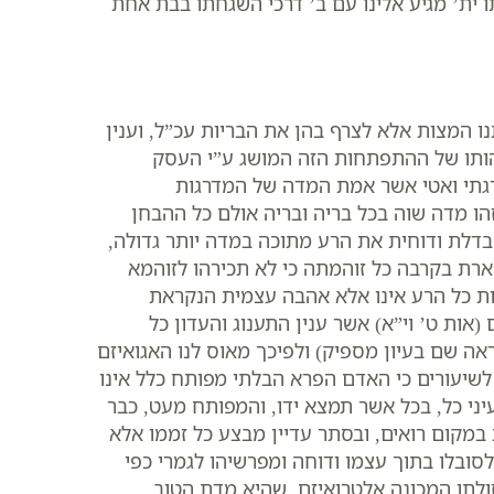
 ית’ מגיע אלינו עם ב’ דרכי השגחתו בבת אחת
נו המצות אלא לצרף בהן את הבריות עכ”ל, וענין
הותו של ההתפתחות הזה המושג ע”י העסק
גתי ואטי אשר אמת המדה של המדרגות
הו מדה שוה בכל בריה ובריה אולם כל ההבחן
לת ודוחית את הרע מתוכה במדה יותר גדולה,
רת בקרבה כל זוהמתה כי לא תכירהו לזוהמא
ות כל הרע אינו אלא אהבה עצמית הנקראת
אות ט’ וי”א) אשר ענין התענוג והעדון כל
ראה שם בעיון מספיק) ולפיכך מאוס לנו האגואיזם
 לשיעורים כי האדם הפרא הבלתי מפותח כלל אינו
יני כל, בכל אשר תמצא ידו, והמפותח מעט, כבר
במקום רואים, ובסתר עדיין מבצע כל זממו אלא
ובלו בתוך עצמו ודוחה ומפרשיהו לגמרי כפי
זולתו המכונה אלטרואיזם, שהיא מדת הטוב