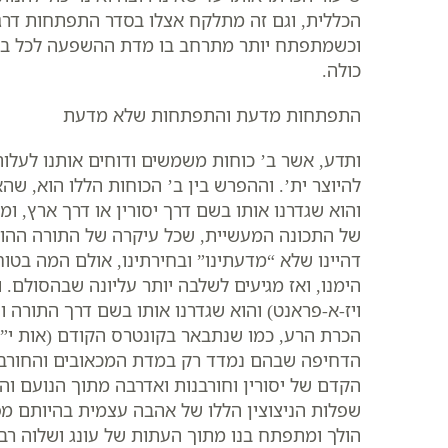
הכללית, וגם זה מתלקח אצלו בסדר התפתחות דרג
וכשמתפתח יותר מתרחב בו מדת ההשפעה לכל בני סב
כולה.
התפתחות מדעת והתפתחות שלא מדעת
ותדע, אשר ב’ כוחות משמשים ודוחים אותנו לעלו
להיוצר ית’. וההפרש בין ב’ הכוחות הללו הוא, שה
והוא שגדרנו אותו בשם דרך יסורין או דרך ארץ, ו
של התכונה המעשיית, שכל עיקרה של התורה ההוא אינ
דהיינו שלא “מדעתינו” ובחירתינו, אולם המה בטו
הימנו, ואז מגיעים לשלבה יותר עליונה שבהסולם. ו
ויז-א-פראנט) והוא שגדרנו אותו בשם דרך התורה 
הכרת הרע, כמו שנתבאר בקונטרס הקודם (אות י”ג ע
הדחיפה שבהם נמדד רק במדת המכאובים והחורבנו
הקדם של יסורין וחורבנות ואדרבה מתוך הנועם וה
שפלות הניצוצין הללו של אהבה עצמית בהיותם מ
הולך ומתפתח בנו מתוך העתות של עונג ושלוה רבה