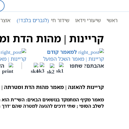
Ski
t
עמוד ראשי
קריינות | מהו
conten
ראשי
שיעורי וידאו
שידור חי
(לגברים בלבד!)
אוצר 
קריינות | מהות הדת ו
למאמר קודם
קריינות | מאמר השכל הפועל
קריינות | מא
אהבתם? שתפו
הד
קריינות להאזנה | מאמר מהות הדת ומטרתה | מ
מאמר מקיף המתמקד בנושאים הבאים: השי”ת הוא הט
לשלב הסופי ; שתי דרכים להגעה למטרה שהם ‘דרך ת