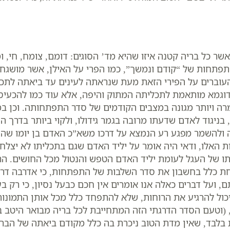
 אשר כל בריה קטנה איזו שהיא מד’ הסוגים: דומם, צומח, חי, 
התפתחות של “קודם ונמשך”, כמו הפרי על האילן, אשר מושג
העוברים על הפירי הזאת מעת שנראתה לעינים עד ביאתה לתכ
דוגמא מותאמת לתכליתה המתוק והיפה, אלא עוד כמו להכעיס, 
מרה ויותר מגונה במצבים הקודמים של סדר התפתחותה. וכן 
ניגוד לאדם שדעתו מרובה בגמר גידולו, ולקוי ביותר בדרך התפ
 ולהשמר מפגע רע הנמצא על דרכו משא”כ האדם בן יומו שהוא מ
ת האלו, ודאי היה אומר על יליד האדם שגם בתכליתו לא יצלח
מתו של העגל לעומת יליד האדם הטפש והנטול מכל החושים. הר
ת כלל בחשבון את סדר השלבות של התפתחות, כי אדרבה דרכם
ועל דברים כאלה אנו אומרים אין חכם כבעל נסיון, כי רק בע
ול להרגיע את הרוחות, שלא להתפחד כלל מכל אותן התמונו
 (וטעם הסדר הדרגתי הזה המתחייבת לכל בריה מבואר היטב 
בלבד, שאין מדת הטוב ניכרת בה כלל מקודם ביאתה של הברי