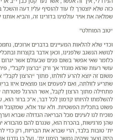
הגידו לי, איך זה אפשר, אשר נער קטן כבן י”ב או 
כזה שלא יוצטרך לו עוד להוסיף עליו דעה והשכל 
שמלאה את אויר עולמינו בדורינו זה, והביא אותנו
“טוב המוחלט”
וכדי שלא להלאות המעיינים בדברים ארוכים, נתמ
לנושא הנשגב שלפנינו, וכאן אדבר בקצרות ובתכלי
כלומר שאי אפשר בשום פנים שבעולם אשר יגרום ל
עושי רעות שהוא מוגדר אך ורק “ברצון לקבל”, פי
משום זה יוצא להרע לזולתו, מתוך “הרצון לקבל”
שתריע לזולתה, ואם לפעמים אנו מוצאים איזו ברי
מתחילה מתוך הרצון לקבל, אשר ההרגל פוטרתה עתה
להשלמתו להיותו קדמון לכל דבר, א”כ ברור הוא, שא
פשוט בתכלית הפשטיות. ולא עוד אלא, שמקובל ומת
מוכיח לנו לעינים מכל הבריאה הגדולה שברא וערך 
שהן מרגישות, בהכרח הוא, שנגרם להם מהבורא ית’
ית’ טובות בלבד, הרי שברא את הבריות, רק כדי לה
היזק וצער שיהיה נמשך הימנו ית’. ועל כן גדרנו