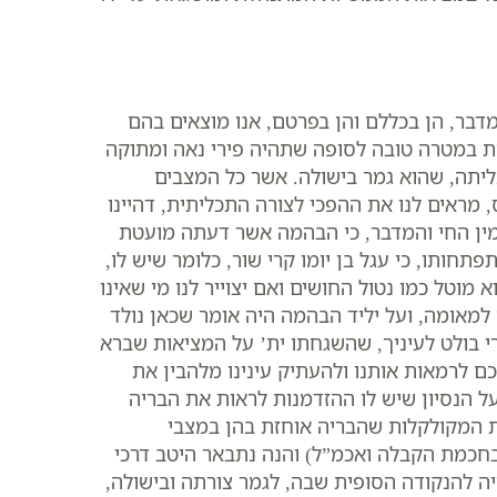
ומדבר, הן בכללם והן בפרטם, אנו מוצאים בהם
חת במטרה טובה לסופה שתהיה פירי נאה ומתוקה
ליתה, שהוא גמר בישולה. אשר כל המצבים
מראים לנו את ההפכי לצורה התכליתית, דהיינו
במין החי והמדבר, כי הבהמה אשר דעתה מועטת
תחותו, כי עגל בן יומו קרי שור, כלומר שיש לו,
וטל כמו נטול החושים ואם יצוייר לנו מי שאינו
 למאומה, ועל יליד הבהמה היה אומר שכאן נולד
י בולט לעיניך, שהשגחתו ית’ על המציאות שברא
 לרמאות אותנו ולהעתיק עינינו מלהבין את
ל הנסיון שיש לו ההזדמנות לראות את הבריה
ת המקולקלות שהבריה אוחזת בהן במצבי
בחכמת הקבלה ואכמ”ל) והנה נתבאר היטב דרכי
ה להנקודה הסופית שבה, לגמר צורתה ובישולה,