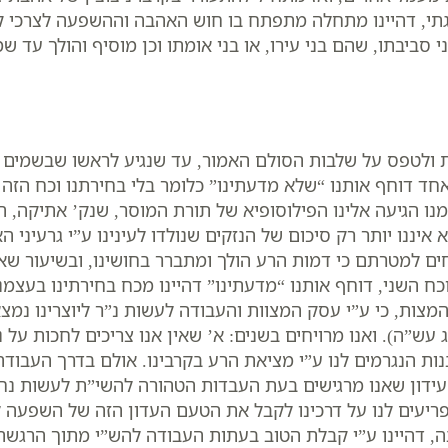
תי, דהיינו מתחלה מתפתח בו חוש האהבה וההשפעה לצרכי ק
יבתו, שהם בני עירו, או בני אומתו וכן מוסיף והולך עד ש
ת ולטפס על שלבות הסולם האמור, עד שנגיע לראשו שבשמים 
אחד דוחף אותנו “שלא מדעתינו” כלומר בלי בחירתנו וכח הזה ה
ממנו הגיעה אלינו הפילוסופיא של תורת המוסר, שנק’ אתיקה, 
נו יותר רק סיכום של הנזקים שנולדו לעינינו ע”י גרעיני האג
חים למטרתם כי דמות הרע הולך ומתברר בחושינו, ובשיעור שאנ
כח השני, דוחף אותנו “מדעתינו” דהיינו מכח בחירתינו בעצמנו
והמצות, כי ע”י עסק המצוות והעבודה לעשות נ”ר ליוצרינו נ
ש”ה). ואנו מרויחים בשנים: א’ שאין אנו צריכים לחכות על נ
ת הנגרמים לנו ע”י מציאת הרע בקרבינו. אולם בדרך העבוד
עידון שאנו מרגישים בעת העבדות הטהורה להשי”ת לעשות נחת 
פריעים לנו על דרכינו לקבל את הטעם העדון הזה של השפעה 
, דהיינו ע”י קבלת הטוב בעתות העבודה להש”י מתוך הרגשתי