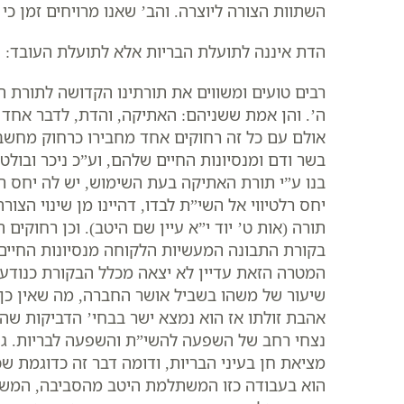
השתוות הצורה ליוצרה. והב’ שאנו מרויחים זמן כי 
הדת איננה לתועלת הבריות אלא לתועלת העובד:
רבים טועים ומשווים את תורתינו הקדושה לתורת 
ה’. והן אמת ששניהם: האתיקה, והדת, לדבר אחד
אולם עם כל זה רחוקים אחד מחבירו כרחוק מחשב
בשר ודם ומנסיונות החיים שלהם, וע”כ ניכר ובו
בנו ע”י תורת האתיקה בעת השימוש, יש לה יחס ר
יחס רלטיווי אל השי”ת לבדו, דהיינו מן שינוי הצ
תורה (אות ט’ יוד י”א עיין שם היטב). וכן רחו
בקורת התבונה המעשיות הלקוחה מנסיונות החיי
המטרה הזאת עדיין לא יצאה מכלל הבקורת כנודע, 
שיעור של משהו בשביל אושר החברה, מה שאין כן
אהבת זולתו אז הוא נמצא ישר בבחי’ הדביקות שה
נצחי רחב של השפעה להשי”ת והשפעה לבריות. גם 
מציאת חן בעיני הבריות, ודומה דבר זה כדוגמת ש
הוא בעבודה כזו המשתלמת היטב מהסביבה, המשלמ