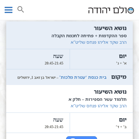
Ski
עמוד ראשי
שיעורי קבלה | לימוד קבלה אונליין
t
conten
ספר ההקדמות + פתיחה לחכמת הקבלה
הרב שקד אליהו פנחס שליט”א
א’ + ג’
20:45-21:45
בית כנסת ‘עטרת מלכות’
– ישראל בן זאב 1, ירושלים
תלמוד עשר הספירות – חלק א
הרב שקד אליהו פנחס שליט”א
ב’ + ד’
20:45-21:45