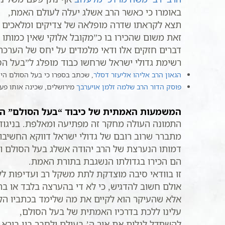
באומרו כי כאשר הרב אשלג יעלה לעולם האמת,
תצא לקראתו שדרה מופלאה של צדיקים ומלאכים שי
זאת משום שהכירו בו כ”מקובל אלוקי שאין כמותו ב
דברים חזקים אלו ודאי מלמדים על יחס של הערכה
רשימת גדולי ישראל שרחשו כבוד מופלג ל”בעל הסו
הגאון הרב אליהו אליעזר דסלר
, שכתב בספרו כי בעל הסולם הי
פוסק הדור הרב שלמה זלמן אויערבך
מירושלים, שכינה אותו פעם
המשמעות האמתית של כיבוד “בעל הסולם” היא
התמונה העולה מחקר זה מפתיעה ומאלפת. בניגוד
מתברר שרוב רובם של גדולי ישראל דווקא החשיבו 
דמותו הנערצת של הרב יהודה אשלג בעל הסולם ות
הם הכירו בגדולתו הנשגבת בתורת האמת.
זו בוודאי סיבה מוצדקת לתת משקל רב ועדיפות ל
אולם חשוב להדגיש, כי לא די בהערצה בלבד או 
אלא שהעיקר הוא לקיים את מה שלימד בכתביו הק
עלינו ללכת בדרכיו האמתית של בעל הסולם,
להשתדל לגלות את אור ה’ בעולם ולחבר בין בורא ע