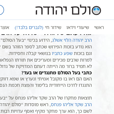
Ski
t
עמוד ראשי
בעל הסולם – המלצות גדול
conten
ראשי
שיעורי וידאו
שידור חי
(לגברים בלבד!)
אוצר 
מה דעתם של גדולי ישראל על הרב 
הרב יהודה הלוי אשלג
, הידוע בכינוי “בעל הסולם”
הוא נודע בזכות הפירוש שכתב לספר הזוהר בשם “
וגם בזכות
שפע כתביו
בנושאי קבלה וחסידות.
למרות שרבים מכירים ומעריכים את תורתו הנפלאה
לא תמיד ברור מה הייתה דעתם המדויקת של גדולי י
כתבי בעל הסולם מתנגדים או בעד?
האם הם ראו בו מקובל אמיתי ונערץ או שמא דווק
התנגדו לדרכו הייחודית בלימוד והפצת חכמת הנס
תוצאות מחקרו של הרב שקד אליהו פנחס על “בע
הרב שקד אליהו פנחס
, ראש מוסדות “סולם יהודה”
לשם כך, הוא ערך מחקר מקיף ואסף עדויות רבות