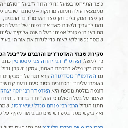
כיצד התייחסו בפועל גדולי הדור ל”בעל הסולם” הר
מממצאיו עולה תמונה מרתקת – מסתבר שרבים מא
הן מצד המקובלים והן מצד האדמו”רים והרבנים,
נהגו להעריך ולשבח מאד את דמותו של “בעל הסו
הם ראו בו מקובל אמיתי בעל השגה אלוקית עליונה
שמסר נפשו ללא לאות כדי לגלות את אור ה’ בעולם
סקירת שבחי האדמו”רים והרבנים על “בעל הס
כך למשל,
האדמו”ר רבי יהודה צבי מסטרטין
כתב ע
“היה בקי נפלא בחכמת האמת, עמקן ושקדן גדול”.
האדמו”ר מסדיגורה
גם
קרא תגר על המבקרים וש
באומרו עליהם “הכתובים בטוב טעם ודעת קדושים”
דוגמה בולטת נוספת היא
האדמו”ר רבי יוסף יצחק 
שאמר על בעל הסולם כי הוא “יחיד בדורו”. יתירה 
חתנו הגדול
הרבי רבי מנחם מנדל שניאורסון
, שמר
ואף ביקש ממנו במפורש שיכתוב ביאור מקיף על ס
הרבי רבי משה מרדכי מלעלוב
אף נתן פעם משל נפ