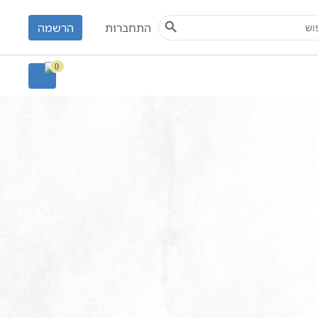
Search Button
S
התחברות
הרשמה
0