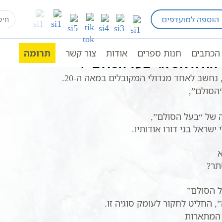
earch
הוספה למועדפים
י הדור על “בעל הסולם”
for:
הכתבים
חנות ספרים
אודות
צור קשר
תרומה
יהודה אשלג “בעל הסולם”?
, נחשב לאחד מגדולי המקובלים במאה ה-20.
הסולם”,
 של “בעל הסולם”,
שראל בני דורו אודותיו.
א
תר?
ל הסולם”
, החליט לחקור לעומק סוגיה זו.
 המתארות